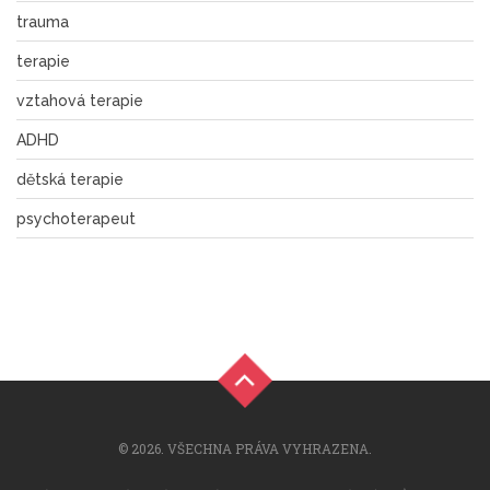
trauma
terapie
vztahová terapie
ADHD
dětská terapie
psychoterapeut
© 2026. VŠECHNA PRÁVA VYHRAZENA.