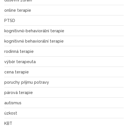
duševní zdraví
online terapie
PTSD
kognitivně-behaviorální terapie
kognitivně behaviorální terapie
rodinná terapie
výběr terapeuta
cena terapie
poruchy příjmu potravy
párová terapie
autismus
úzkost
KBT