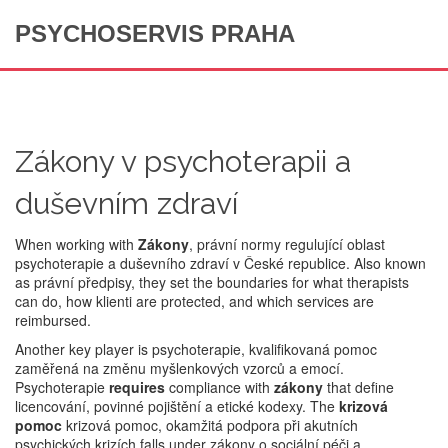
PSYCHOSERVIS PRAHA
Zákony v psychoterapii a
duševním zdraví
When working with
Zákony
,
právní normy regulující oblast
psychoterapie a duševního zdraví v České republice
. Also known
as
právní předpisy
, they set the boundaries for what therapists
can do, how klienti are protected, and which services are
reimbursed.
Another key player is
psychoterapie
,
kvalifikovaná pomoc
zaměřená na změnu myšlenkových vzorců a emocí
.
Psychoterapie
requires
compliance with
zákony
that define
licencování, povinné pojištění a etické kodexy. The
krizová
pomoc
krizová pomoc
,
okamžitá podpora při akutních
psychických krizích
falls under zákony o sociální péči a