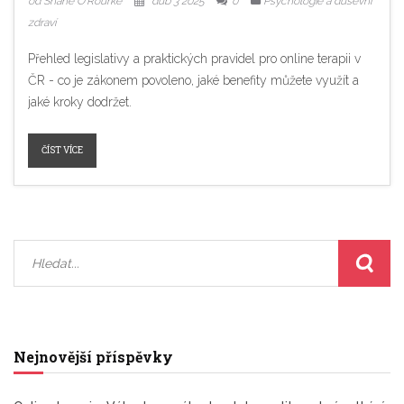
od Shane O'Rourke
dub 3 2025
0
Psychologie a duševní
zdraví
Přehled legislativy a praktických pravidel pro online terapii v
ČR - co je zákonem povoleno, jaké benefity můžete využít a
jaké kroky dodržet.
ČÍST VÍCE
Nejnovější příspěvky