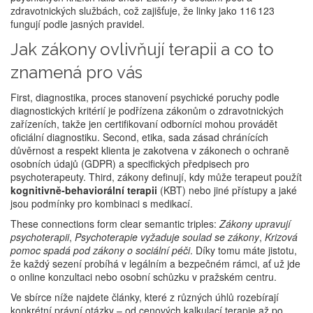
zdravotnických službách, což zajišťuje, že linky jako 116 123
fungují podle jasných pravidel.
Jak zákony ovlivňují terapii a co to
znamená pro vás
First,
diagnostika
,
proces stanovení psychické poruchy podle
diagnostických kritérií
je podřízena zákonům o zdravotnických
zařízeních, takže jen certifikovaní odborníci mohou provádět
oficiální diagnostiku. Second,
etika
,
sada zásad chránících
důvěrnost a respekt klienta
je zakotvena v zákonech o ochraně
osobních údajů (GDPR) a specifických předpisech pro
psychoterapeuty. Third, zákony definují, kdy může terapeut použít
kognitivně‑behaviorální terapii
(KBT) nebo jiné přístupy a jaké
jsou podmínky pro kombinaci s medikací.
These connections form clear semantic triples:
Zákony upravují
psychoterapii
,
Psychoterapie vyžaduje soulad se zákony
,
Krizová
pomoc spadá pod zákony o sociální péči
. Díky tomu máte jistotu,
že každý sezení probíhá v legálním a bezpečném rámci, ať už jde
o online konzultaci nebo osobní schůzku v pražském centru.
Ve sbírce níže najdete články, které z různých úhlů rozebírají
konkrétní právní otázky – od cenových kalkulací terapie až po