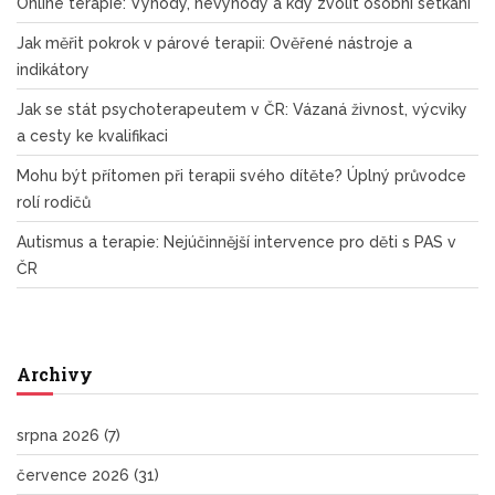
Online terapie: Výhody, nevýhody a kdy zvolit osobní setkání
Jak měřit pokrok v párové terapii: Ověřené nástroje a
indikátory
Jak se stát psychoterapeutem v ČR: Vázaná živnost, výcviky
a cesty ke kvalifikaci
Mohu být přítomen při terapii svého dítěte? Úplný průvodce
rolí rodičů
Autismus a terapie: Nejúčinnější intervence pro děti s PAS v
ČR
Archivy
srpna 2026
(7)
července 2026
(31)