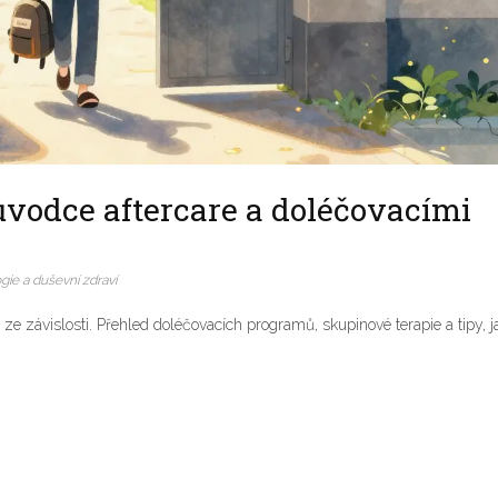
růvodce aftercare a doléčovacími
gie a duševní zdraví
í ze závislosti. Přehled doléčovacích programů, skupinové terapie a tipy, j