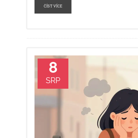
ČÍST VÍCE
8
SRP