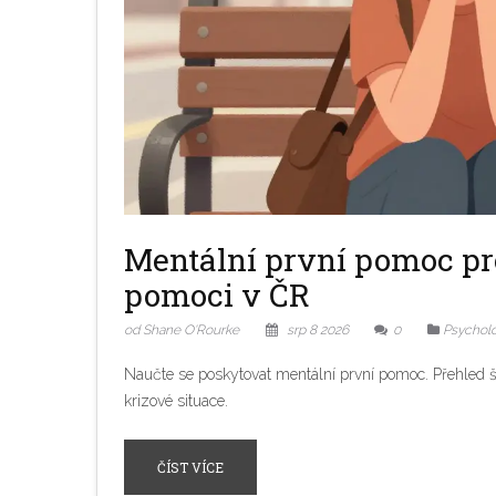
Mentální první pomoc pro 
pomoci v ČR
od Shane O'Rourke
srp 8 2026
0
Psycholo
Naučte se poskytovat mentální první pomoc. Přehled šk
krizové situace.
ČÍST VÍCE