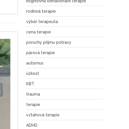
kognitivně behaviorální terapie
rodinná terapie
výběr terapeuta
cena terapie
poruchy příjmu potravy
párová terapie
autismus
úzkost
KBT
trauma
terapie
vztahová terapie
ADHD