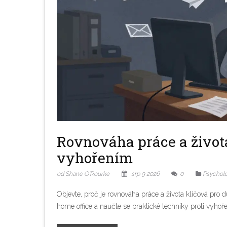
Rovnováha práce a života
vyhořením
od Shane O'Rourke
srp 9 2026
0
Psycholo
Objevte, proč je rovnováha práce a života klíčová pro
home office a naučte se praktické techniky proti vyhoře