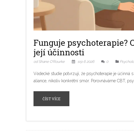
Funguje psychoterapie? C
její účinnosti
od Shane O'Rourke
srp 6 2026
0
Psycholo
Vědecké studie potvrzují, že psychoterapie je účinná
aliance, nikoliv konkrétní směr. Porovnáváme CBT, psy
ČÍST VÍCE