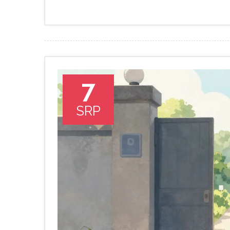
7
SRP