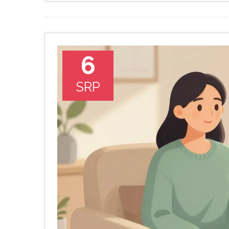
6
SRP