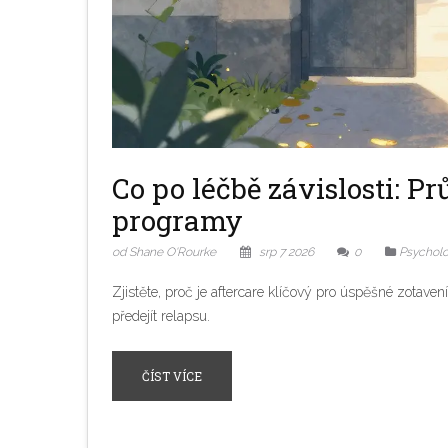
Co po léčbě závislosti: P
programy
od Shane O'Rourke
srp 7 2026
0
Psycholo
Zjistěte, proč je aftercare klíčový pro úspěšné zotaven
předejít relapsu.
ČÍST VÍCE