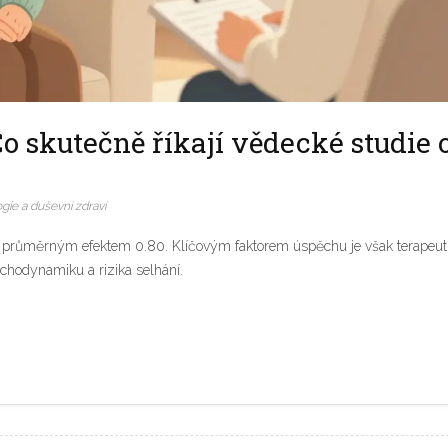
o skutečně říkají vědecké studie 
gie a duševní zdraví
 s průměrným efektem 0.80. Klíčovým faktorem úspěchu je však terapeut
chodynamiku a rizika selhání.