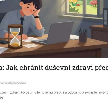
: Jak chránit duševní zdraví pře
gie a duševní zdraví
 duševní zdraví. Porozumějte novému právu na odpojení, překonajte mýty 
ní.