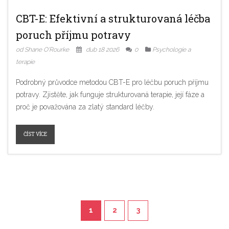
CBT-E: Efektivní a strukturovaná léčba
poruch příjmu potravy
od Shane O'Rourke
dub 18 2026
0
Psychologie a
terapie
Podrobný průvodce metodou CBT-E pro léčbu poruch příjmu
potravy. Zjistěte, jak funguje strukturovaná terapie, její fáze a
proč je považována za zlatý standard léčby.
ČÍST VÍCE
1
2
3