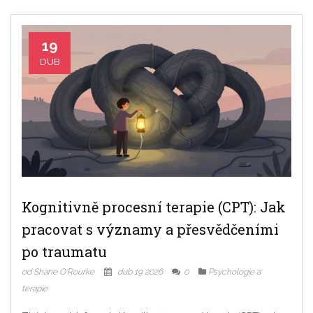
19
DUB
Kognitivně procesní terapie (CPT): Jak
pracovat s významy a přesvědčeními
po traumatu
od Shane O'Rourke
dub 19 2026
0
Psychologie a
terapie