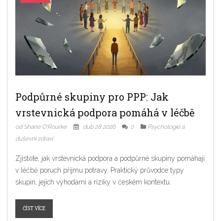
Podpůrné skupiny pro PPP: Jak
vrstevnická podpora pomáhá v léčbě
od Shane O'Rourke
dub 28 2026
0
Psychologie a
duševní zdraví
Zjistěte, jak vrstevnická podpora a podpůrné skupiny pomáhají
v léčbě poruch příjmu potravy. Praktický průvodce typy
skupin, jejich výhodami a riziky v českém kontextu.
ČÍST VÍCE