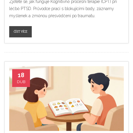
Zjětete se, jak funguje Kognitivně procesní terapie (CPT) při
léčbě PTSD. Průvodce prací s blokujícími body, záznamy
myšlenek a změnou přesvědčení po traumatu.
ČÍST VÍCE
18
DUB