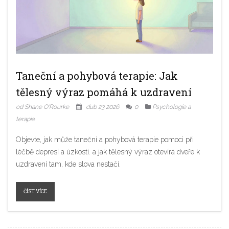
Taneční a pohybová terapie: Jak
tělesný výraz pomáhá k uzdravení
od Shane O'Rourke
dub 23 2026
0
Psychologie a
terapie
Objevte, jak může taneční a pohybová terapie pomoci při
léčbě depresí a úzkostí. a jak tělesný výraz otevírá dveře k
uzdravení tam, kde slova nestačí.
ČÍST VÍCE