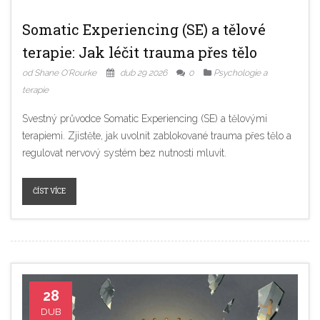
Somatic Experiencing (SE) a tělové
terapie: Jak léčit trauma přes tělo
od Shane O'Rourke
dub 29 2026
0
Psychologie a
terapie
Svestný průvodce Somatic Experiencing (SE) a tělovými
terapiemi. Zjistěte, jak uvolnit zablokované trauma přes tělo a
regulovat nervový systém bez nutnosti mluvit.
ČÍST VÍCE
28
DUB