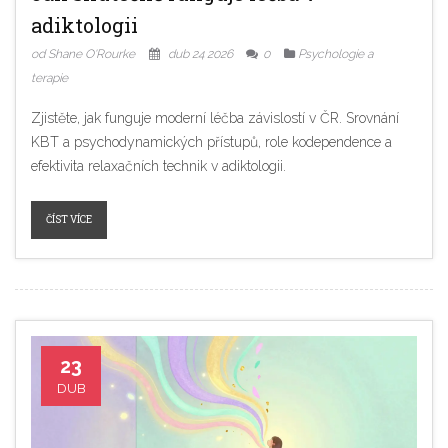
adiktologii
od Shane O'Rourke
dub 24 2026
0
Psychologie a
terapie
Zjistěte, jak funguje moderní léčba závislostí v ČR. Srovnání
KBT a psychodynamických přístupů, role kodependence a
efektivita relaxačních technik v adiktologii.
ČÍST VÍCE
23
DUB