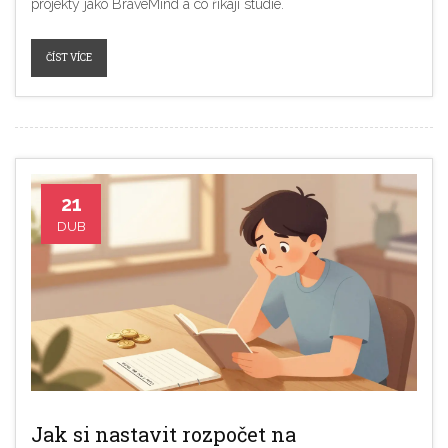
projekty jako BraveMind a co říkají studie.
ČÍST VÍCE
21
DUB
Jak si nastavit rozpočet na