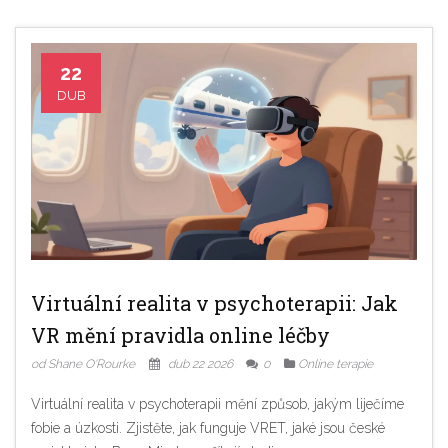
22
DUB
Virtuální realita v psychoterapii: Jak
VR mění pravidla online léčby
od Shane O'Rourke
dub 22 2026
0
Online terapie
Virtuální realita v psychoterapii mění způsob, jakým liječíme
fobie a úzkosti. Zjistěte, jak funguje VRET, jaké jsou české