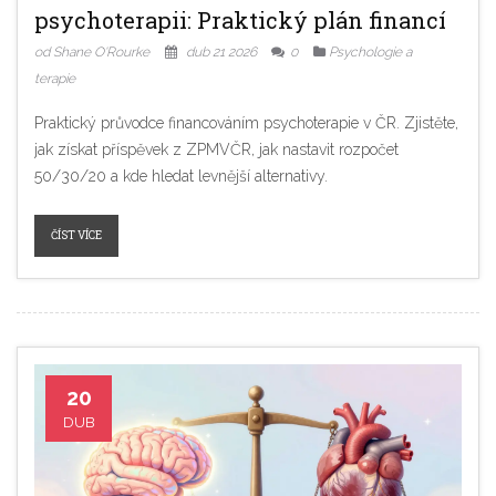
psychoterapii: Praktický plán financí
od Shane O'Rourke
dub 21 2026
0
Psychologie a
terapie
Praktický průvodce financováním psychoterapie v ČR. Zjistěte,
jak získat příspěvek z ZPMVČR, jak nastavit rozpočet
50/30/20 a kde hledat levnější alternativy.
ČÍST VÍCE
20
DUB