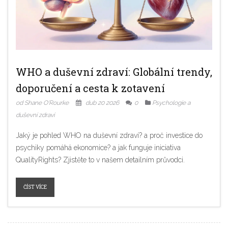
WHO a duševní zdraví: Globální trendy,
doporučení a cesta k zotavení
od Shane O'Rourke
dub 20 2026
0
Psychologie a
duševní zdraví
Jaký je pohled WHO na duševní zdraví? a proč investice do
psychiky pomáhá ekonomice? a jak funguje iniciativa
QualityRights? Zjistěte to v našem detailním průvodci.
ČÍST VÍCE