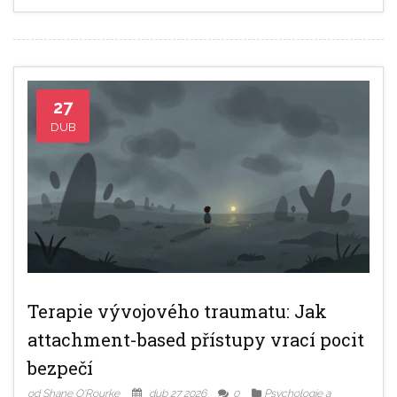
27
DUB
Terapie vývojového traumatu: Jak
attachment-based přístupy vrací pocit
bezpečí
od Shane O'Rourke
dub 27 2026
0
Psychologie a