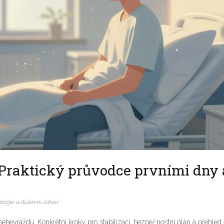
 Praktický průvodce prvními dny 
logie a duševní zdraví
bevraždu. Konkrétní kroky pro stabilizaci, bezpečnostní plán a přehled