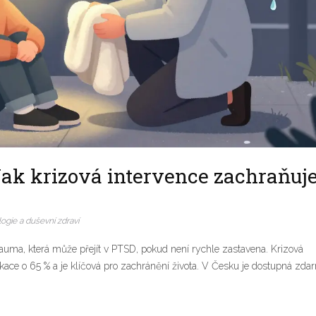
Jak krizová intervence zachraňuj
ogie a duševní zdraví
rauma, která může přejít v PTSD, pokud není rychle zastavena. Krizová
fikace o 65 % a je klíčová pro zachránění života. V Česku je dostupná zda