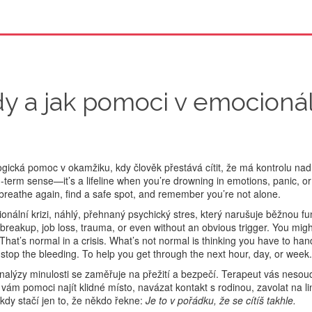
dy a jak pomoci v emocioná
ogická pomoc v okamžiku, kdy člověk přestává cítit, že má kontrolu na
ong-term sense—it’s a lifeline when you’re drowning in emotions, panic, or
u breathe again, find a safe spot, and remember you’re not alone.
onální krizi
,
náhlý, přehnaný psychický stres, který narušuje běžnou fu
 breakup, job loss, trauma, or even without an obvious trigger. You migh
hat’s normal in a crisis. What’s not normal is thinking you have to hand
o stop the bleeding. To help you get through the next hour, day, or week.
analýzy minulosti se zaměřuje na přežití a bezpečí. Terapeut vás nesou
ám pomoci najít klidné místo, navázat kontakt s rodinou, zavolat na li
kdy stačí jen to, že někdo řekne:
Je to v pořádku, že se cítíš takhle.