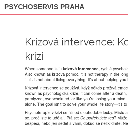
PSYCHOSERVIS PRAHA
Krizová intervence: K
krizi
When someone is in
krizová intervence
,
rychlá psychol
Also known as
krizová pomoc
, it is not therapy in the l
This is not about fixing everything. It’s about helping yo
Krizová intervence se používá, když někdo prožívá
emoci
known as
psychologická krize
, it can come after a death,
paralyzed, overwhelmed, or like you’re losing your mind. T
alone.
The goal isn’t to solve your whole life story—it’s t
Psychoterapie v krizi se liší od dlouhodobé léčby. Místo 
se, proč jste to udělali. Ptá se:
Co potřebujete teď?
Může v
bezpečí, nebo jen sedět s vámi, dokud se nezklidníte. Ně