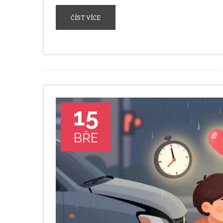
ČÍST VÍCE
15
BŘE