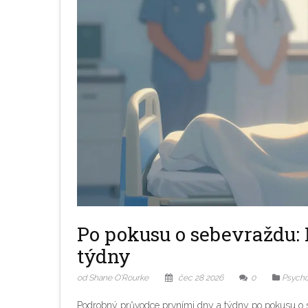
Po pokusu o sebevraždu:
týdny
od Shane O'Rourke
čec 28 2026
0
Psycho
Podrobný průvodce prvními dny a týdny po pokusu o se