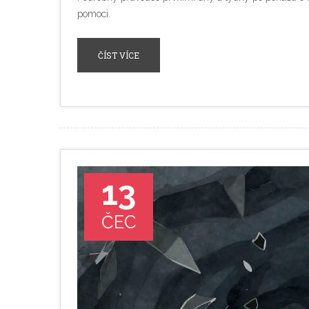
pomoci.
ČÍST VÍCE
13
ČEC