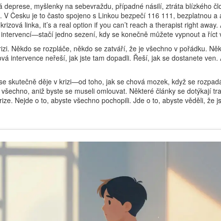
á deprese, myšlenky na sebevraždu, případné násilí, ztráta blízkého čl
u. V Česku je to často spojeno s
Linkou bezpečí 116 111
,
bezplatnou a
s
krizová linka
, it’s a real option if you can’t reach a therapist right away.
intervencí—stačí jedno sezení, kdy se konečně můžete vypnout a říct
izi. Někdo se rozpláče, někdo se zatváří, že je všechno v pořádku. Ně
vá intervence neřeší, jak jste tam dopadli. Řeší, jak se dostanete ven. 
o se skutečně děje v krizi—od toho, jak se chová mozek, když se rozpad
t všechno, aniž byste se museli omlouvat. Některé články se dotýkají t
ize. Nejde o to, abyste všechno pochopili. Jde o to, abyste věděli, že j