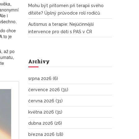
ověka,
Mohu být přítomen při terapii svého
 anonymní
dítěte? Úplný průvodce rolí rodičů
Ale i
 všechno.
Autismus a terapie: Nejúčinnější
kdo chce
intervence pro děti s PAS v ČR
A to je
á, až po
raumatu,
Archivy
ste
srpna 2026
(6)
července 2026
(31)
června 2026
(31)
května 2026
(31)
dubna 2026
(26)
března 2026
(18)