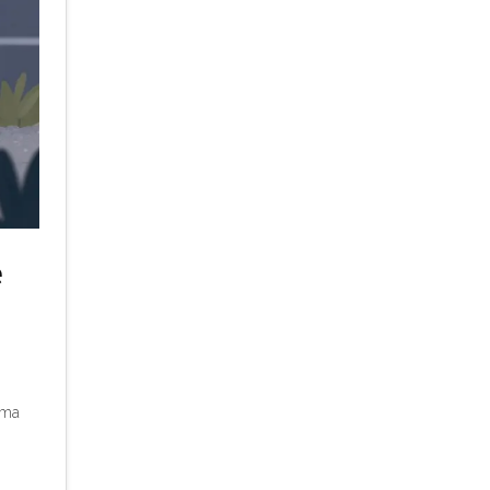
e
rma