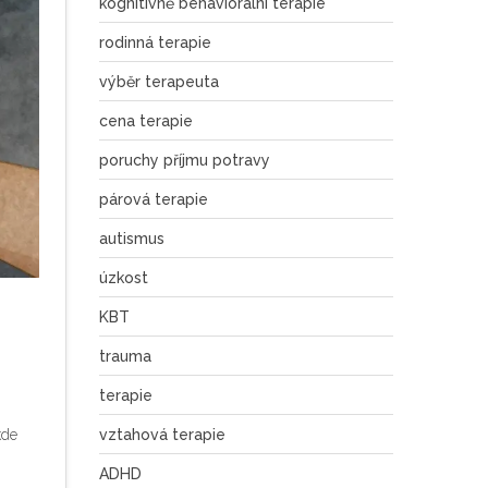
kognitivně behaviorální terapie
rodinná terapie
výběr terapeuta
cena terapie
poruchy příjmu potravy
párová terapie
autismus
úzkost
KBT
trauma
terapie
kde
vztahová terapie
ADHD