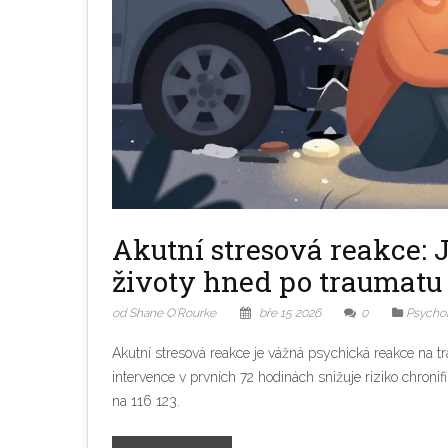
Akutní stresová reakce: 
životy hned po traumatu
od Shane O'Rourke
bře 15 2026
0
Psychol
Akutní stresová reakce je vážná psychická reakce na t
intervence v prvních 72 hodinách snižuje riziko chroni
na 116 123.