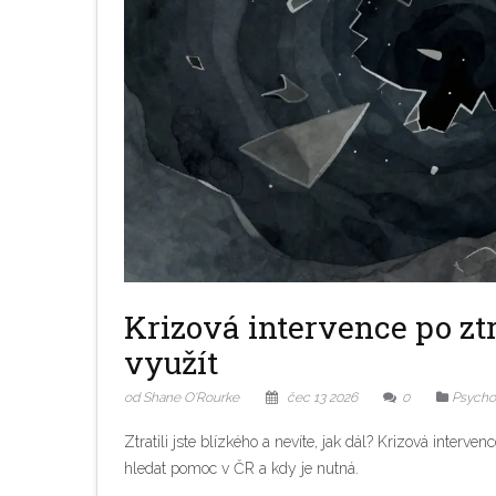
Krizová intervence po ztr
využít
od Shane O'Rourke
čec 13 2026
0
Psychol
Ztratili jste blízkého a nevíte, jak dál? Krizová interve
hledat pomoc v ČR a kdy je nutná.