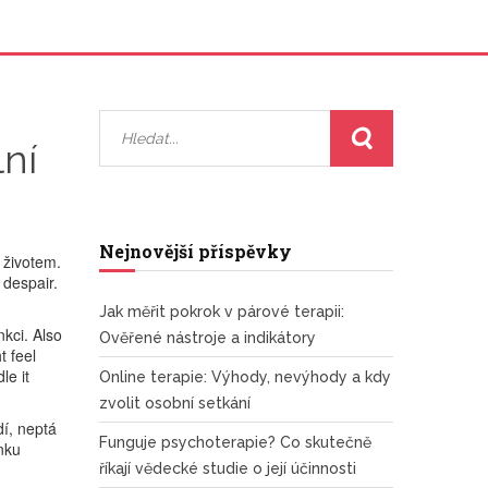
lní
Nejnovější příspěvky
d životem
.
 despair.
Jak měřit pokrok v párové terapii:
nkci
. Also
Ověřené nástroje a indikátory
t feel
le it
Online terapie: Výhody, nevýhody a kdy
zvolit osobní setkání
dí, neptá
Funguje psychoterapie? Co skutečně
nku
říkají vědecké studie o její účinnosti