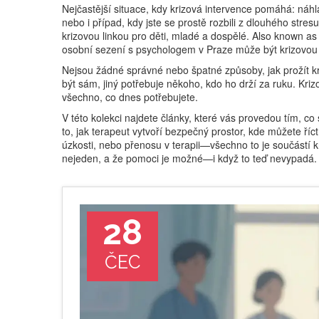
Nejčastější situace, kdy krizová intervence pomáhá: náhl
nebo i případ, kdy jste se prostě rozbili z dlouhého stres
krizovou linkou pro děti, mladé a dospělé
. Also known a
osobní sezení s psychologem v Praze může být krizovou 
Nejsou žádné správné nebo špatné způsoby, jak prožít kr
být sám, jiný potřebuje někoho, kdo ho drží za ruku. Krizo
všechno, co dnes potřebujete.
V této kolekci najdete články, které vás provedou tím, c
to, jak terapeut vytvoří bezpečný prostor, kde můžete říc
úzkosti, nebo přenosu v terapii—všechno to je součástí kr
nejeden, a že pomoci je možné—i když to teď nevypadá.
28
ČEC