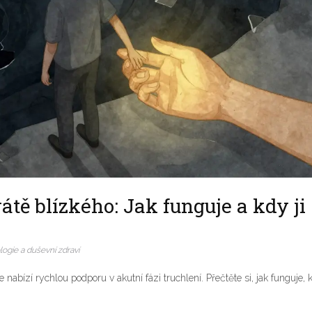
átě blízkého: Jak funguje a kdy ji
ogie a duševní zdraví
nce nabízí rychlou podporu v akutní fázi truchlení. Přečtěte si, jak funguje, 