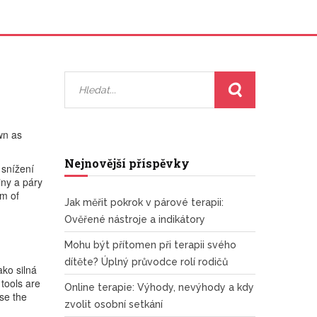
wn as
Nejnovější příspěvky
 snížení
iny a páry
um of
Jak měřit pokrok v párové terapii:
Ověřené nástroje a indikátory
Mohu být přítomen při terapii svého
dítěte? Úplný průvodce rolí rodičů
ako silná
 tools are
Online terapie: Výhody, nevýhody a kdy
ose the
zvolit osobní setkání