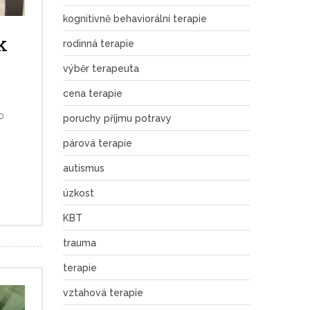
kognitivně behaviorální terapie
k
rodinná terapie
výběr terapeuta
cena terapie
o
poruchy příjmu potravy
párová terapie
autismus
úzkost
KBT
trauma
terapie
vztahová terapie