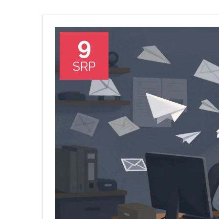
9
SRP