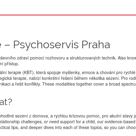
e – Psychoservis Praha
duševního zdraví pomocí rozhovoru a strukturovaných technik
. Also kno
ní přístup
.
ální terapie (KBT)
,
která spojuje myšlenky, emoce a chování pro rychlé
tegická terapie
,
nabízí konkrétní řešení během několika sezení
. Pro rod
aci a řešit konflikty
. These modalities together cover a broad spectr
at?
ohodlné sezení z domova
, a rychlou
krizovou pomoc
,
pro akutní stavy j
elationship challenges, or need support for a child, our evidence‑based
ractical tips, and deeper dives into each of these topics, so you can cho