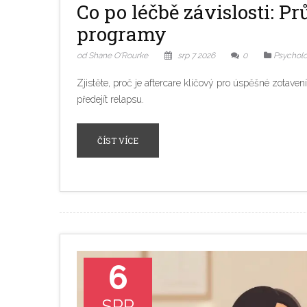
Co po léčbě závislosti: P
programy
od Shane O'Rourke
srp 7 2026
0
Psycholo
Zjistěte, proč je aftercare klíčový pro úspěšné zotaven
předejít relapsu.
ČÍST VÍCE
6
SRP