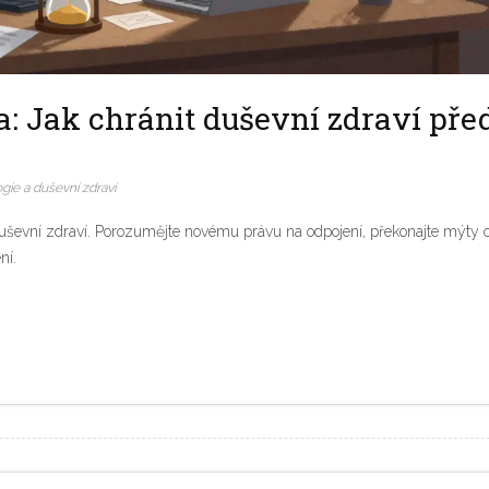
: Jak chránit duševní zdraví pře
gie a duševní zdraví
 duševní zdraví. Porozumějte novému právu na odpojení, překonajte mýty 
ní.