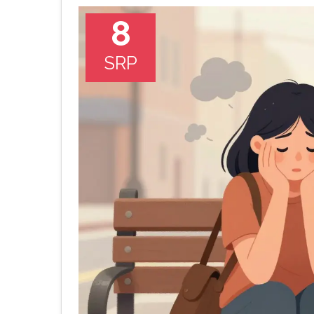
8
SRP