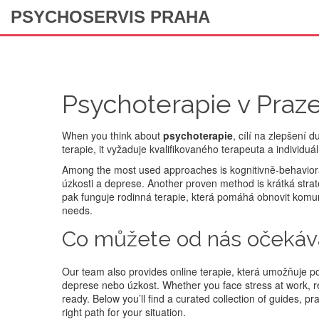
PSYCHOSERVIS PRAHA
Psychoterapie v Praz
When you think about
psychoterapie
,
cílí na zlepšení 
terapie
, it
vyžaduje kvalifikovaného terapeuta a individuál
Among the most used approaches is
kognitivně-behavior
úzkosti a deprese
. Another proven method is
krátká stra
pak funguje
rodinná terapie
,
která pomáhá obnovit komunik
needs.
Co můžete od nás očekáv
Our team also provides
online terapie
,
která umožňuje p
deprese nebo úzkost
. Whether you face stress at work, r
ready. Below you’ll find a curated collection of guides, p
right path for your situation.