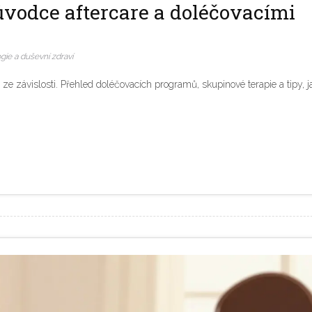
růvodce aftercare a doléčovacími
gie a duševní zdraví
í ze závislosti. Přehled doléčovacích programů, skupinové terapie a tipy, j