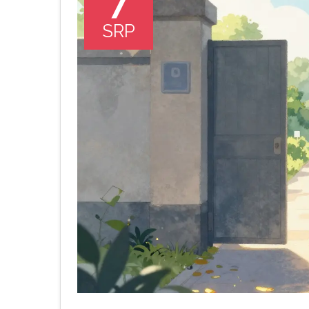
7
SRP