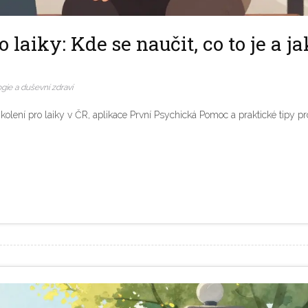
laiky: Kde se naučit, co to je a ja
gie a duševní zdraví
olení pro laiky v ČR, aplikace První Psychická Pomoc a praktické tipy pr