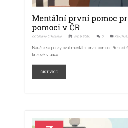
Mentální první pomoc pro 
pomoci v ČR
od Shane O'Rourke
srp 8 2026
0
Psycholo
Naučte se poskytovat mentální první pomoc. Přehled šk
krizové situace.
ČÍST VÍCE