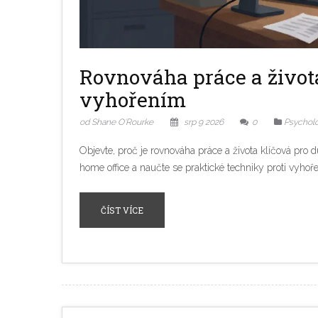
Rovnováha práce a života
vyhořením
od Shane O'Rourke
srp 9 2026
0
Psycholo
Objevte, proč je rovnováha práce a života klíčová pro
home office a naučte se praktické techniky proti vyhoře
ČÍST VÍCE