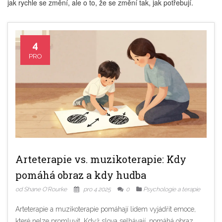
jak rychle se změní, ale o to, že se změní tak, jak potřebují.
4
PRO
Arteterapie vs. muzikoterapie: Kdy
pomáhá obraz a kdy hudba
od Shane O'Rourke
pro 4 2025
0
Psychologie a terapie
Arteterapie a muzikoterapie pomáhají lidem vyjádřit emoce,
které nelze promluvit. Když slova selhávají, pomáhá obraz.