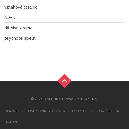
vztahová terapie
ADHD
dětská terapie
psychoterapeut
© 2026. VŠECHNA PRÁVA VYHRAZENA.
O NÁS
OBCHODNÍ PODMÍNKY
ZÁSADY OCHRANY OSOBNÍCH ÚDAJŮ
GDPR
KONTAKT