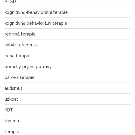
PTSD
kognitivně-behaviorální terapie
kognitivně behaviorální terapie
rodinná terapie
výběr terapeuta
cena terapie
poruchy příjmu potravy
párová terapie
autismus
úzkost
KBT
trauma
terapie