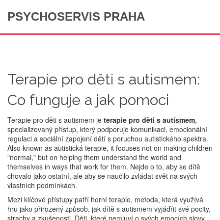
PSYCHOSERVIS PRAHA
Terapie pro děti s autismem:
Co funguje a jak pomoci
Terapie pro děti s autismem je
terapie pro děti s autismem
,
specializovaný přístup, který podporuje komunikaci, emocionální
regulaci a sociální zapojení dětí s poruchou autistického spektra
.
Also known as
autistická terapie
, it focuses not on making children
"normal," but on helping them understand the world and
themselves in ways that work for them.
Nejde o to, aby se dítě
chovalo jako ostatní, ale aby se naučilo zvládat svět na svých
vlastních podmínkách.
Mezi klíčové přístupy patří
herní terapie
,
metoda, která využívá
hru jako přirozený způsob, jak dítě s autismem vyjádřit své pocity,
strachy a zkušenosti
. Děti, které nemluví o svých emocích slovy,