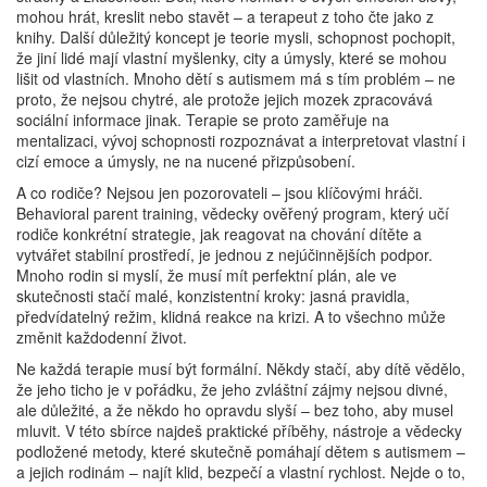
mohou hrát, kreslit nebo stavět – a terapeut z toho čte jako z
knihy. Další důležitý koncept je
teorie mysli
,
schopnost pochopit,
že jiní lidé mají vlastní myšlenky, city a úmysly, které se mohou
lišit od vlastních
. Mnoho dětí s autismem má s tím problém – ne
proto, že nejsou chytré, ale protože jejich mozek zpracovává
sociální informace jinak. Terapie se proto zaměřuje na
mentalizaci
,
vývoj schopnosti rozpoznávat a interpretovat vlastní i
cizí emoce a úmysly
, ne na nucené přizpůsobení.
A co rodiče? Nejsou jen pozorovateli – jsou klíčovými hráči.
Behavioral parent training
,
vědecky ověřený program, který učí
rodiče konkrétní strategie, jak reagovat na chování dítěte a
vytvářet stabilní prostředí
, je jednou z nejúčinnějších podpor.
Mnoho rodin si myslí, že musí mít perfektní plán, ale ve
skutečnosti stačí malé, konzistentní kroky: jasná pravidla,
předvídatelný režim, klidná reakce na krizi. A to všechno může
změnit každodenní život.
Ne každá terapie musí být formální. Někdy stačí, aby dítě vědělo,
že jeho ticho je v pořádku, že jeho zvláštní zájmy nejsou divné,
ale důležité, a že někdo ho opravdu slyší – bez toho, aby musel
mluvit. V této sbírce najdeš praktické příběhy, nástroje a vědecky
podložené metody, které skutečně pomáhají dětem s autismem –
a jejich rodinám – najít klid, bezpečí a vlastní rychlost. Nejde o to,