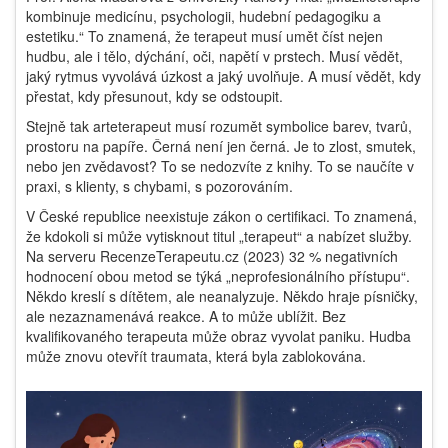
kombinuje medicínu, psychologii, hudební pedagogiku a
estetiku.“ To znamená, že terapeut musí umět číst nejen
hudbu, ale i tělo, dýchání, oči, napětí v prstech. Musí vědět,
jaký rytmus vyvolává úzkost a jaký uvolňuje. A musí vědět, kdy
přestat, kdy přesunout, kdy se odstoupit.
Stejně tak arteterapeut musí rozumět symbolice barev, tvarů,
prostoru na papíře. Černá není jen černá. Je to zlost, smutek,
nebo jen zvědavost? To se nedozvíte z knihy. To se naučíte v
praxi, s klienty, s chybami, s pozorováním.
V České republice neexistuje zákon o certifikaci. To znamená,
že kdokoli si může vytisknout titul „terapeut“ a nabízet služby.
Na serveru RecenzeTerapeutu.cz (2023) 32 % negativních
hodnocení obou metod se týká „neprofesionálního přístupu“.
Někdo kreslí s dítětem, ale neanalyzuje. Někdo hraje písničky,
ale nezaznamenává reakce. A to může ublížit. Bez
kvalifikovaného terapeuta může obraz vyvolat paniku. Hudba
může znovu otevřít traumata, která byla zablokována.