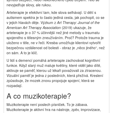
nevyjadřuje slovy, ale rukou.
Arteterapie je efektivní tam, kde slova selhávají. U dětí s
autismem spektra je to často jediná cesta, jak pochopit, co se
v jejich hlavách děje. Výzkum z
Art Therapy: Journal of the
American Art Therapy Association
(2019) ukazuje, že
arteterapie je o 37 % účinnější než jiné metody u traumatu
spojeného s tělesným zneužíváním. Proč? Protože trauma je
uloženo v těle, ne v řeči. Kresba umožňuje klientovi vytvořit
bezpečnou vzdálenost od bolesti - obraz je „něco jiného“, než
on sám. A to je klíč.
U lidí s demencí pomáhá arteterapie zachovávat kognitivní
funkce. Když starý muž maluje květiny, které viděl jako dítě,
aktivuje se paměť, kterou už lékaři považovali za ztracenou.
Vizuální paměť je jedna z posledních, která přežívá. Kreslení
způsobuje, že mozek znovu propojuje spojení, která se
rozpadají.
A co muzikoterapie?
Muzikoterapie není poslech písniček. To je zábava.
Muzikoterapie je aktivní hra na nástroje, zpěv, improvizace,