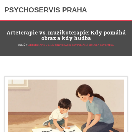
PSYCHOSERVIS PRAHA
Arteterapie vs. muzikoterapie: Kdy pomáhá
obraz a kdy hudba
>
DOMŮ
ARTETERAPIE VS. MUZIKOTERAPIE: KDY POMÁHÁ OBRAZ A KDY HUDBA