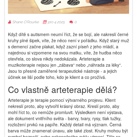
Shane O'Rourke
pro 4 2025
0
Když dítě s autismem neumí říct, že se bojí, ale nakreslí černé
kruhy plné šipek, víte, že něco není v pořádku. Když starý muž
s demencí začne plakat, když zazní píseň z jeho mládí, a
najednou si vzpomene na svou matku, víte, že hudba něco
otevřela, co slova nikdy nedokázala. Arteterapie a
muzikoterapie nejsou jen „zábava“ nebo „náhrada za léky“.
Jsou to přesně zaměřené terapeutické nástroje - a jejich
účinek se liší podle toho, kdo je klient a co prožívá.
Co vlastně arteterapie dělá?
Arteterapie je terapie pomocí výtvarného projevu. Klient
nekreslí proto, aby vytvořil krásný obraz. Kreslí proto, aby
mohl říct to, co nemůže promluvit. Výsledkem není výstava,
ale dokument vnitřního světa - barvy, tvary, rysy, tlak tužky,
rozložení prvků na papíře. Každý detail má význam. Černá
barva může znamenat únavu, ale také zlost. Kruhy mohou být
symbol bezpečí, nebo nekonečného cyklu utrpení. Tělo se