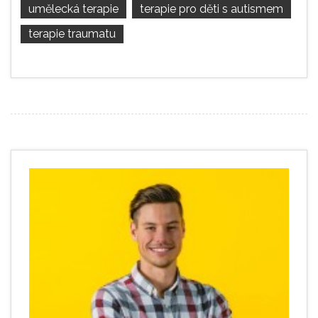
umělecká terapie
terapie pro děti s autismem
terapie traumatu