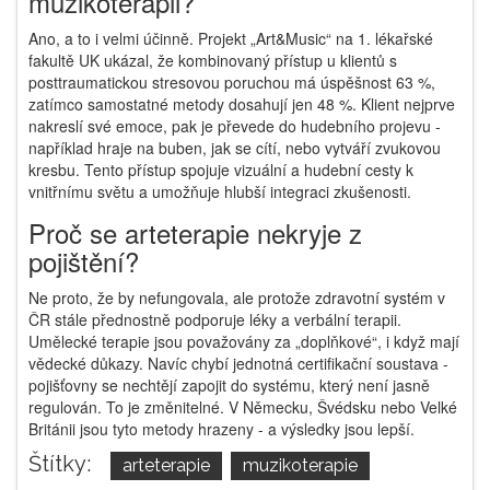
muzikoterapii?
Ano, a to i velmi účinně. Projekt „Art&Music“ na 1. lékařské
fakultě UK ukázal, že kombinovaný přístup u klientů s
posttraumatickou stresovou poruchou má úspěšnost 63 %,
zatímco samostatné metody dosahují jen 48 %. Klient nejprve
nakreslí své emoce, pak je převede do hudebního projevu -
například hraje na buben, jak se cítí, nebo vytváří zvukovou
kresbu. Tento přístup spojuje vizuální a hudební cesty k
vnitřnímu světu a umožňuje hlubší integraci zkušenosti.
Proč se arteterapie nekryje z
pojištění?
Ne proto, že by nefungovala, ale protože zdravotní systém v
ČR stále přednostně podporuje léky a verbální terapii.
Umělecké terapie jsou považovány za „doplňkové“, i když mají
vědecké důkazy. Navíc chybí jednotná certifikační soustava -
pojišťovny se nechtějí zapojit do systému, který není jasně
regulován. To je změnitelné. V Německu, Švédsku nebo Velké
Británii jsou tyto metody hrazeny - a výsledky jsou lepší.
Štítky:
arteterapie
muzikoterapie