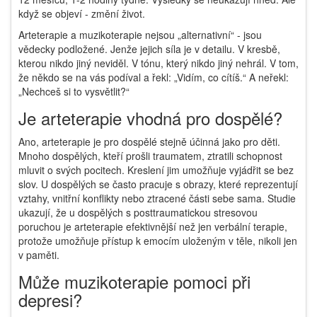
když se objeví - změní život.
Arteterapie a muzikoterapie nejsou „alternativní“ - jsou
vědecky podložené. Jenže jejich síla je v detailu. V kresbě,
kterou nikdo jiný neviděl. V tónu, který nikdo jiný nehrál. V tom,
že někdo se na vás podíval a řekl: „Vidím, co cítíš.“ A neřekl:
„Nechceš si to vysvětlit?“
Je arteterapie vhodná pro dospělé?
Ano, arteterapie je pro dospělé stejně účinná jako pro děti.
Mnoho dospělých, kteří prošli traumatem, ztratili schopnost
mluvit o svých pocitech. Kreslení jim umožňuje vyjádřit se bez
slov. U dospělých se často pracuje s obrazy, které reprezentují
vztahy, vnitřní konflikty nebo ztracené části sebe sama. Studie
ukazují, že u dospělých s posttraumatickou stresovou
poruchou je arteterapie efektivnější než jen verbální terapie,
protože umožňuje přístup k emocím uloženým v těle, nikoli jen
v paměti.
Může muzikoterapie pomoci při
depresi?