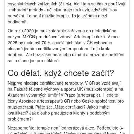
psychiatrických zařízeních (31 %). Ale i tam se často používají
„náhradní“ metody - učitelka hraje na klavír, když děti jsou
nervózní. To není muzikoterapie. To je „zábava mezi
hodinami“.
Od roku 2020 je muzikoterapie zařazena do metodického
pokynu MZČR pro duševní zdraví. Arteterapie čeká. V roce
2025 by mělo být 70 % speciálních škol v ČR vybaveno
alespoň jedním certifikovaným terapeutem. To je krok
dopředu. Ale bez zákonodárného uznání a hrazení z pojištění
se to stane jen pro některé.
Co dělat, když chcete začít?
Nejprve hledejte certifikované terapeuty. V ČR se vzdělávají
na Fakultě tělesné výchovy a sportu UK (muzikoterapie) a na
Akademii výtvarných umění v Praze (arteterapie). Hledejte
členy Asociace arteterapeutů ČR nebo České společnosti pro
muzikoterapii. Ptáte se: „Máte certifikaci? Jakou máte
kvalifikaci? Jak dlouho pracujete s klienty s podobným
problémem?“
Nezapomeňte: terapie není jednorázová akce. Potřebujete 6-
12 měsíců, 1-2 hodiny týdně. Výsledky se neukazují hned. Ale