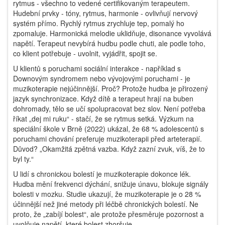
rytmus - všechno to vedené certifikovaným terapeutem.
Hudební prvky - tóny, rytmus, harmonie - ovlivňují nervový
systém přímo. Rychlý rytmus zrychluje tep, pomalý ho
zpomaluje. Harmonická melodie uklidňuje, disonance vyvolává
napětí. Terapeut nevybírá hudbu podle chuti, ale podle toho,
co klient potřebuje - uvolnit, vyjádřit, spojit se.
U klientů s poruchami sociální interakce - například s
Downovým syndromem nebo vývojovými poruchami - je
muzikoterapie nejúčinnější. Proč? Protože hudba je přirozený
jazyk synchronizace. Když dítě a terapeut hrají na buben
dohromady, tělo se učí spolupracovat bez slov. Není potřeba
říkat „dej mi ruku“ - stačí, že se rytmus setká. Výzkum na
speciální škole v Brně (2022) ukázal, že 68 % adolescentů s
poruchami chování preferuje muzikoterapii před arteterapií.
Důvod? „Okamžitá zpětná vazba. Když zazní zvuk, víš, že to
byl ty.“
U lidí s chronickou bolestí je muzikoterapie dokonce lék.
Hudba mění frekvenci dýchání, snižuje únavu, blokuje signály
bolesti v mozku. Studie ukazují, že muzikoterapie je o 28 %
účinnější než jiné metody při léčbě chronických bolestí. Ne
proto, že „zabíjí bolest“, ale protože přesměruje pozornost a
uvolňuje napětí, které bolest zhoršuje.