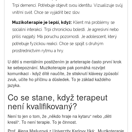
Trpí demencí. Potřebuje objevit svou identitu. Vizualizuje svůj
vnitřní svět. Chce se vyjádřit bez slov.
Muzikoterapie je lepší, když:
Klient má problémy se
sociální interakcí. Trpí chronickou bolestí. Je agresivní nebo
příliš napjatý. Má poruchu pozornosti. Je adolescent, který
potřebuje fyzickou reakci. Chce se spojit s druhým
prostřednictvím rytmu a hry.
U dětí s mentálním postižením je arteterapie často první krok
ke sebepoznání. Muzikoterapie pak pomáhá rozvíjet
komunikaci - když dítě naučíte, že stisknutí klávesy způsobí
zvuk, učíte ho příčinu a důsledek. To je základ každého
jazyka.
Co se stane, když terapeut
není kvalifikovaný?
Není to jen o tom, že „někdo hraje na kytaru“ nebo „děti
kreslí“. To není terapie. To je činnost.
Prof. Alena Mašurová z Univerzity Karlovy říká: „Muzikoterapie