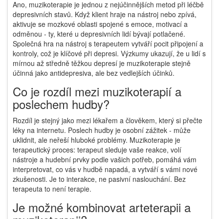
Ano, muzikoterapie je jednou z nejúčinnějších metod při léčbě
depresivních stavů. Když klient hraje na nástroj nebo zpívá,
aktivuje se mozkové oblasti spojené s emoce, motivací a
odměnou - ty, které u depresivních lidí bývají potlačené.
Společná hra na nástroj s terapeutem vytváří pocit připojení a
kontroly, což je klíčové při depresi. Výzkumy ukazují, že u lidí s
mírnou až středně těžkou depresí je muzikoterapie stejně
účinná jako antidepresiva, ale bez vedlejších účinků.
Co je rozdíl mezi muzikoterapií a
poslechem hudby?
Rozdíl je stejný jako mezi lékařem a člověkem, který si přečte
léky na internetu. Poslech hudby je osobní zážitek - může
uklidnit, ale neřeší hluboké problémy. Muzikoterapie je
terapeutický proces: terapeut sleduje vaše reakce, volí
nástroje a hudební prvky podle vašich potřeb, pomáhá vám
interpretovat, co vás v hudbě napadá, a vytváří s vámi nové
zkušenosti. Je to interakce, ne pasivní naslouchání. Bez
terapeuta to není terapie.
Je možné kombinovat arteterapii a