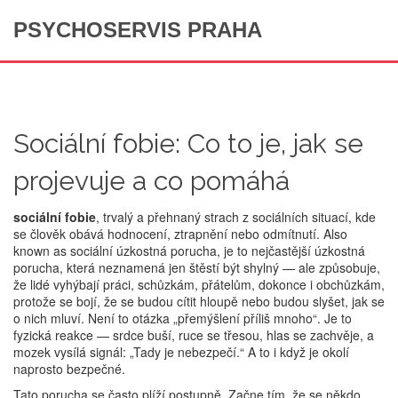
PSYCHOSERVIS PRAHA
Sociální fobie: Co to je, jak se
projevuje a co pomáhá
sociální fobie
,
trvalý a přehnaný strach z sociálních situací, kde
se člověk obává hodnocení, ztrapnění nebo odmítnutí
. Also
known as
sociální úzkostná porucha
, je to nejčastější úzkostná
porucha, která neznamená jen štěstí být shylný — ale způsobuje,
že lidé vyhýbají práci, schůzkám, přátelům, dokonce i obchůzkám,
protože se bojí, že se budou cítit hloupě nebo budou slyšet, jak se
o nich mluví.
Není to otázka „přemýšlení příliš mnoho“. Je to
fyzická reakce — srdce buší, ruce se třesou, hlas se zachvěje, a
mozek vysílá signál: „Tady je nebezpečí.“ A to i když je okolí
naprosto bezpečné.
Tato porucha se často plíží postupně. Začne tím, že se někdo