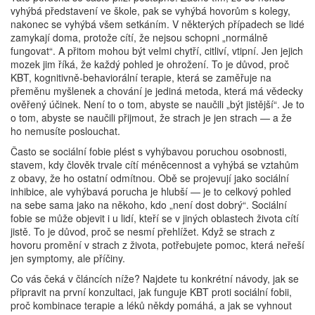
vyhýbá představení ve škole, pak se vyhýbá hovorům s kolegy,
nakonec se vyhýbá všem setkáním. V některých případech se lidé
zamykají doma, protože cítí, že nejsou schopni „normálně
fungovat“. A přitom mohou být velmi chytří, citliví, vtipní. Jen jejich
mozek jim říká, že každý pohled je ohrožení. To je důvod, proč
KBT
,
kognitivně-behaviorální terapie, která se zaměřuje na
přeměnu myšlenek a chování
je jediná metoda, která má vědecky
ověřený účinek. Není to o tom, abyste se naučili „být jistější“. Je to
o tom, abyste se naučili přijmout, že strach je jen strach — a že
ho nemusíte poslouchat.
Často se sociální fobie plést s
vyhýbavou poruchou osobnosti
,
stavem, kdy člověk trvale cítí méněcennost a vyhýbá se vztahům
z obavy, že ho ostatní odmítnou
. Obě se projevují jako sociální
inhibice, ale vyhýbavá porucha je hlubší — je to celkový pohled
na sebe sama jako na někoho, kdo „není dost dobrý“. Sociální
fobie se může objevit i u lidí, kteří se v jiných oblastech života cítí
jistě. To je důvod, proč se nesmí přehlížet. Když se strach z
hovoru promění v strach z života, potřebujete pomoc, která neřeší
jen symptomy, ale příčiny.
Co vás čeká v článcích níže? Najdete tu konkrétní návody, jak se
připravit na první konzultaci, jak funguje KBT proti sociální fobii,
proč kombinace terapie a léků někdy pomáhá, a jak se vyhnout