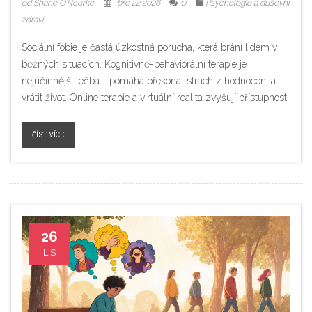
od Shane O'Rourke
bře 22 2026
0
Psychologie a duševní
zdraví
Sociální fobie je častá úzkostná porucha, která brání lidem v
běžných situacích. Kognitivně-behaviorální terapie je
nejúčinnější léčba - pomáhá překonat strach z hodnocení a
vrátit život. Online terapie a virtuální realita zvyšují přístupnost.
ČÍST VÍCE
26
LIS