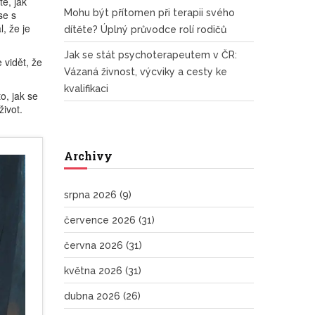
e, jak
Mohu být přítomen při terapii svého
se s
, že je
dítěte? Úplný průvodce rolí rodičů
Jak se stát psychoterapeutem v ČR:
 vidět, že
Vázaná živnost, výcviky a cesty ke
kvalifikaci
o, jak se
život.
Archivy
srpna 2026
(9)
července 2026
(31)
června 2026
(31)
května 2026
(31)
dubna 2026
(26)