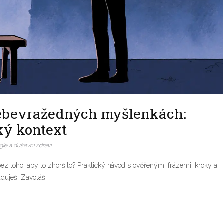
sebevražedných myšlenkách:
ký kontext
ie a duševní zdraví
 toho, aby to zhoršilo? Praktický návod s ověřenými frázemi, kroky a
duješ. Zavoláš.