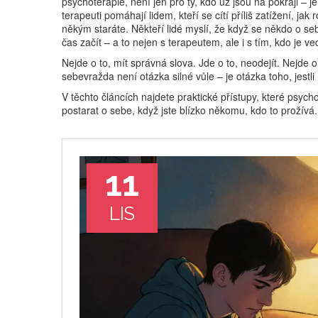
psychoterapie
,
není jen pro ty, kdo už jsou na pokraji – je
terapeuti pomáhají lidem, kteří se cítí příliš zatížení, j
někým staráte. Někteří lidé myslí, že když se někdo o sebe
čas začít – a to nejen s terapeutem, ale i s tím, kdo je ve
Nejde o to, mít správná slova. Jde o to, neodejít. Nejde o
sebevražda není otázka silné vůle – je otázka toho, jestli
V těchto článcích najdete praktické přístupy, které psycho
postarat o sebe, když jste blízko někomu, kdo to prožívá. 
11
LIS