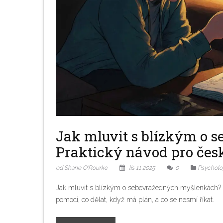
Jak mluvit s blízkým o 
Praktický návod pro čes
od Shane O'Rourke
lis 11 2025
0
Psycholog
Jak mluvit s blízkým o sebevražedných myšlenkách? Pr
pomoci, co dělat, když má plán, a co se nesmí říkat.