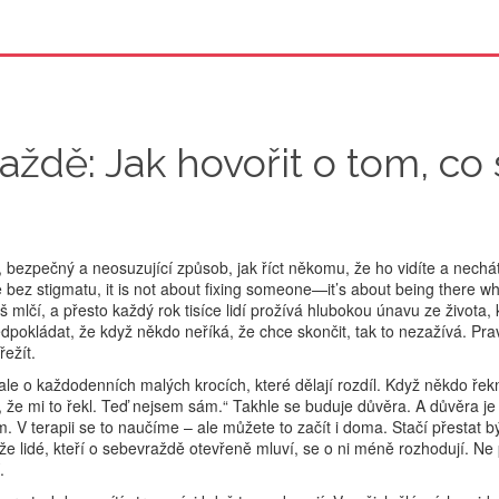
ždě: Jak hovořit o tom, co 
, bezpečný a neosuzující způsob, jak říct někomu, že ho vidíte a nechá
 bez stigmatu
, it is not about fixing someone—it’s about being there 
š mlčí, a přesto každý rok tisíce lidí prožívá hlubokou únavu ze života, 
pokládat, že když někdo neříká, že chce skončit, tak to nezažívá. Pra
řežít.
 ale o každodenních malých krocích, které dělají rozdíl
.
Když někdo řekn
, že mi to řekl. Teď nejsem sám.“ Takhle se buduje důvěra. A důvěra je
. V terapii se to naučíme – ale můžete to začít i doma. Stačí přestat bý
že lidé, kteří o sebevraždě otevřeně mluví, se o ni méně rozhodují. Ne 
.