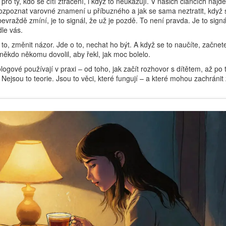
 pro ty, kdo se cítí ztracení, i když to neukazují
.
V našich článcích najdet
ak rozpoznat varovné znamení u příbuzného a jak se sama neztratit, když 
vraždě zmíní, je to signál, že už je pozdě. To není pravda. Je to signál
dle vás.
 to, změnit názor. Jde o to, nechat ho být. A když se to naučíte, začnete
 někdo někomu dovolil, aby řekl, jak moc bolelo.
logové používají v praxi – od toho, jak začít rozhovor s dítětem, až po t
Nejsou to teorie. Jsou to věci, které fungují – a které mohou zachránit 