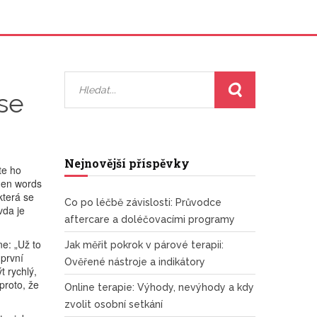
se
Nejnovější příspěvky
te ho
when words
která se
Co po léčbě závislosti: Průvodce
vda je
aftercare a doléčovacími programy
e: „Už to
Jak měřit pokrok v párové terapii:
 první
Ověřené nástroje a indikátory
t rychlý,
proto, že
Online terapie: Výhody, nevýhody a kdy
zvolit osobní setkání