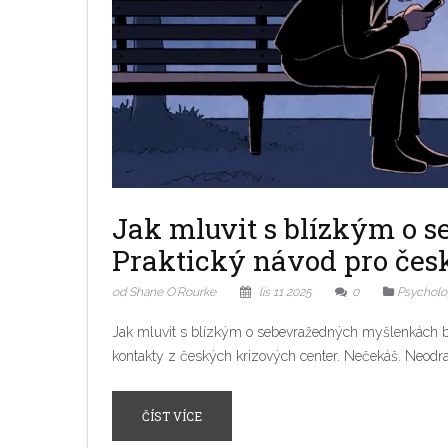
Jak mluvit s blízkým o 
Praktický návod pro čes
od Shane O'Rourke
lis 11 2025
0
Psycholog
Jak mluvit s blízkým o sebevražedných myšlenkách bez
kontakty z českých krizových center. Nečekáš. Neodra
ČÍST VÍCE