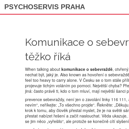
PSYCHOSERVIS PRAHA
Komunikace o sebevra
těžko říká
When talking about
komunikace o sebevraždě
,
otvřený
nechat být, jaký je
. Also known as
hovoření o sebevraždě
feel too heavy to carry alone.
V Česku se o tom stále příli
projevuje tichým voláním po pomoci. Největší chyba? Před
jiná: často právě ti, kdo o tom mluví, mají největší šanci p
prevence sebevraždy
,
není jen o zavolání linky 116 111,
nevím“, neříkejte: „To všechno projde“. Řekněte: „Děkuju
krok k tomu, aby člověk přestal myslet, že je na světě sám
přestat nabízet řešení a začít naslouchat. Věda ukazuje, 
se jim něco „vyřešilo“, ale protože se konečně cítí slyšení