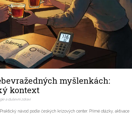
sebevražedných myšlenkách:
ký kontext
ie a duševní zdraví
aktický návod podle českých krizových center. Přímé otázky, aktivace