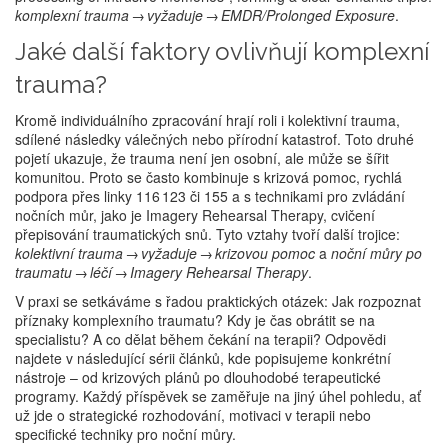
komplexní trauma → vyžaduje → EMDR/Prolonged Exposure
.
Jaké další faktory ovlivňují komplexní
trauma?
Kromě individuálního zpracování hrají roli i
kolektivní trauma
,
sdílené následky válečných nebo přírodní katastrof
. Toto druhé
pojetí ukazuje, že trauma není jen osobní, ale může se šířit
komunitou. Proto se často kombinuje s
krizová pomoc
,
rychlá
podpora přes linky 116 123 či 155
a s technikami pro zvládání
nočních můr, jako je
Imagery Rehearsal Therapy
,
cvičení
přepisování traumatických snů
. Tyto vztahy tvoří další trojice:
kolektivní trauma → vyžaduje → krizovou pomoc
a
noční můry po
traumatu → léčí → Imagery Rehearsal Therapy
.
V praxi se setkáváme s řadou praktických otázek: Jak rozpoznat
příznaky komplexního traumatu? Kdy je čas obrátit se na
specialistu? A co dělat během čekání na terapii? Odpovědi
najdete v následující sérii článků, kde popisujeme konkrétní
nástroje – od krizových plánů po dlouhodobé terapeutické
programy. Každý příspěvek se zaměřuje na jiný úhel pohledu, ať
už jde o strategické rozhodování, motivaci v terapii nebo
specifické techniky pro noční můry.