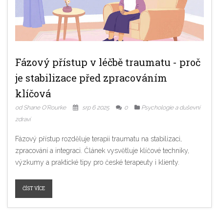
Fázový přístup v léčbě traumatu - proč
je stabilizace před zpracováním
klíčová
od Shane O'Rourke
srp 6 2025
0
Psychologie a duševní
zdraví
Fázový přístup rozděluje terapii traumatu na stabilizaci,
zpracování a integraci. Článek vysvětluje klíčové techniky,
výzkumy a praktické tipy pro české terapeuty i klienty.
ČÍST VÍCE