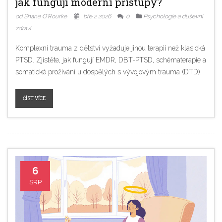
jak fungují moderní přístupy?
od Shane O'Rourke
bře 2 2026
0
Psychologie a duševní
zdraví
Komplexní trauma z dětství vyžaduje jinou terapii než klasická
PTSD. Zjistěte, jak fungují EMDR, DBT-PTSD, schématerapie a
somatické prožívání u dospělých s vývojovým trauma (DTD).
ČÍST VÍCE
6
SRP