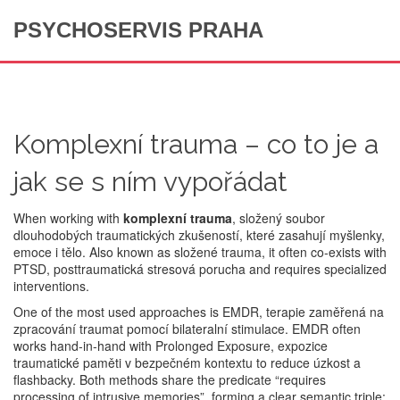
PSYCHOSERVIS PRAHA
Komplexní trauma – co to je a
jak se s ním vypořádat
When working with
komplexní trauma
,
složený soubor
dlouhodobých traumatických zkušeností, které zasahují myšlenky,
emoce i tělo
. Also known as
složené trauma
, it often co‑exists with
PTSD
,
posttraumatická stresová porucha
and requires specialized
interventions.
One of the most used approaches is
EMDR
,
terapie zaměřená na
zpracování traumat pomocí bilateralní stimulace
. EMDR often
works hand‑in‑hand with
Prolonged Exposure
,
expozice
traumatické paměti v bezpečném kontextu
to reduce úzkost a
flashbacky. Both methods share the predicate “requires
processing of intrusive memories”, forming a clear semantic triple: