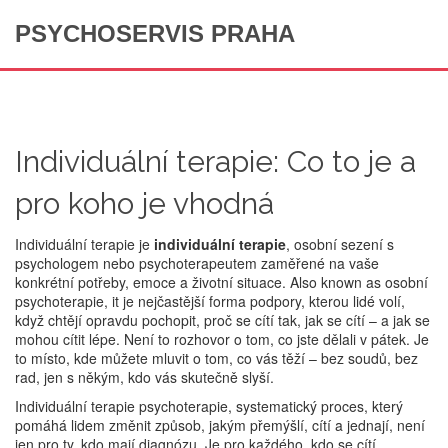
PSYCHOSERVIS PRAHA
Individuální terapie: Co to je a
pro koho je vhodná
Individuální terapie je
individuální terapie
,
osobní sezení s
psychologem nebo psychoterapeutem zaměřené na vaše
konkrétní potřeby, emoce a životní situace
. Also known as
osobní
psychoterapie
, it je nejčastější forma podpory, kterou lidé volí,
když chtějí opravdu pochopit, proč se cítí tak, jak se cítí – a jak se
mohou cítit lépe.
Není to rozhovor o tom, co jste dělali v pátek. Je
to místo, kde můžete mluvit o tom, co vás těží – bez soudů, bez
rad, jen s někým, kdo vás skutečně slyší.
Individuální terapie
psychoterapie
,
systematický proces, který
pomáhá lidem změnit způsob, jakým přemýšlí, cítí a jednají
, není
jen pro ty, kdo mají diagnózu. Je pro každého, kdo se cítí