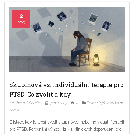
2
PRO
Skupinová vs. individuální terapie pro
PTSD: Co zvolit a kdy
od Shane O'Rourke
pro 2 2025
0
Psychologie a duševní
zdraví
Zjistěte, kdy je lepší zvolit skupinovou nebo individuální terapii
pro PTSD. Porovnání výhod, rizik a klinických doporučení pro