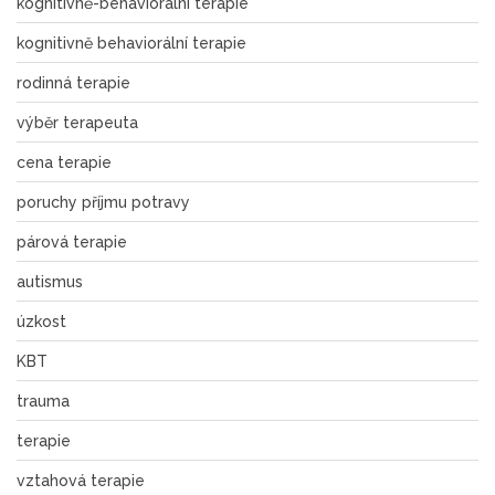
kognitivně-behaviorální terapie
kognitivně behaviorální terapie
rodinná terapie
výběr terapeuta
cena terapie
poruchy příjmu potravy
párová terapie
autismus
úzkost
KBT
trauma
terapie
vztahová terapie