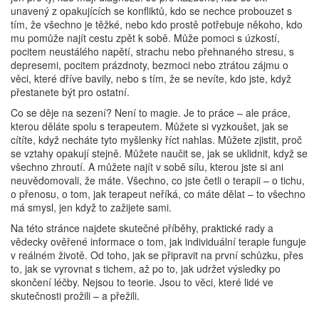
unavený z opakujících se konfliktů, kdo se nechce probouzet s
tím, že všechno je těžké, nebo kdo prostě potřebuje někoho, kdo
mu pomůže najít cestu zpět k sobě. Může pomoci s
úzkostí
,
pocitem neustálého napětí, strachu nebo přehnaného stresu
, s
depresemi
,
pocitem prázdnoty, bezmoci nebo ztrátou zájmu o
věci, které dříve bavily
, nebo s tím, že se nevíte, kdo jste, když
přestanete být pro ostatní.
Co se děje na sezení? Není to magie. Je to práce – ale práce,
kterou děláte spolu s terapeutem. Můžete si vyzkoušet, jak se
cítíte, když necháte tyto myšlenky říct nahlas. Můžete zjistit, proč
se vztahy opakují stejně. Můžete naučit se, jak se uklidnit, když se
všechno zhroutí. A můžete najít v sobě sílu, kterou jste si ani
neuvědomovali, že máte. Všechno, co jste četli o terapii – o tichu,
o přenosu, o tom, jak terapeut neříká, co máte dělat – to všechno
má smysl, jen když to zažijete sami.
Na této stránce najdete skutečné příběhy, praktické rady a
vědecky ověřené informace o tom, jak individuální terapie funguje
v reálném životě. Od toho, jak se připravit na první schůzku, přes
to, jak se vyrovnat s tichem, až po to, jak udržet výsledky po
skončení léčby. Nejsou to teorie. Jsou to věci, které lidé ve
skutečnosti prožili – a přežili.