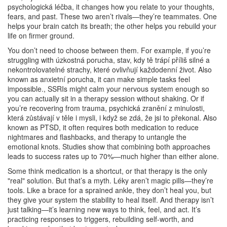
psychologická léčba
, it changes how you relate to your thoughts,
fears, and past.
These two aren’t rivals—they’re teammates. One
helps your brain catch its breath; the other helps you rebuild your
life on firmer ground.
You don’t need to choose between them. For example, if you’re
struggling with
úzkostná porucha
,
stav, kdy tě trápí příliš silné a
nekontrolovatelné strachy, které ovlivňují každodenní život
. Also
known as
anxietní porucha
, it can make simple tasks feel
impossible.
, SSRIs might calm your nervous system enough so
you can actually sit in a therapy session without shaking. Or if
you’re recovering from
trauma
,
psychická zranění z minulosti,
která zůstávají v těle i mysli, i když se zdá, že jsi to překonal
. Also
known as
PTSD
, it often requires both medication to reduce
nightmares and flashbacks, and therapy to untangle the
emotional knots.
Studies show that combining both approaches
leads to success rates up to 70%—much higher than either alone.
Some think medication is a shortcut, or that therapy is the only
"real" solution. But that’s a myth. Léky aren’t magic pills—they’re
tools. Like a brace for a sprained ankle, they don’t heal you, but
they give your system the stability to heal itself. And therapy isn’t
just talking—it’s learning new ways to think, feel, and act. It’s
practicing responses to triggers, rebuilding self-worth, and