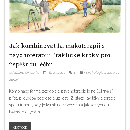
Jak kombinovat farmakoterapii s
psychoterapií: Praktické kroky pro
úspěšnou léčbu
od Shane O'Rourke
lis 25 2025
0
Psychologie a duševní
zdraví
Kombinace farmakoterapie a psychoterapie je nejúčinnější
přístup k léčbě deprese a úzkosti. Zjistěte, jak léky a terapie
spolu fungují, kdy je kombinace vhodná a jak se vyhnout
běžným chybám.
ČÍST VÍCE