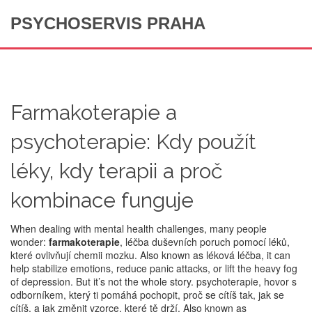
PSYCHOSERVIS PRAHA
Farmakoterapie a
psychoterapie: Kdy použít
léky, kdy terapii a proč
kombinace funguje
When dealing with mental health challenges, many people
wonder:
farmakoterapie
,
léčba duševních poruch pomocí léků,
které ovlivňují chemii mozku
. Also known as
léková léčba
, it can
help stabilize emotions, reduce panic attacks, or lift the heavy fog
of depression.
But it’s not the whole story.
psychoterapie
,
hovor s
odborníkem, který ti pomáhá pochopit, proč se cítíš tak, jak se
cítíš, a jak změnit vzorce, které tě drží
. Also known as