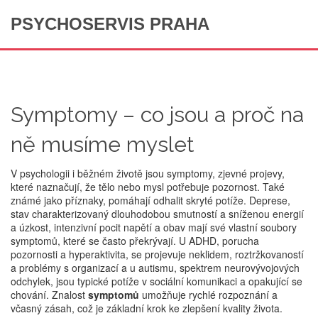
PSYCHOSERVIS PRAHA
Symptomy – co jsou a proč na
ně musíme myslet
V psychologii i běžném životě jsou
symptomy
,
zjevné projevy,
které naznačují, že tělo nebo mysl potřebuje pozornost
. Také
známé jako
příznaky
, pomáhají odhalit skryté potíže.
Deprese
,
stav charakterizovaný dlouhodobou smutností a sníženou energií
a
úzkost
,
intenzivní pocit napětí a obav
mají své vlastní soubory
symptomů, které se často překrývají. U
ADHD
,
porucha
pozornosti a hyperaktivita, se projevuje neklidem, roztržkovaností
a problémy s organizací
a u
autismu
,
spektrem neurovývojových
odchylek, jsou typické potíže v sociální komunikaci a opakující se
chování
. Znalost
symptomů
umožňuje rychlé rozpoznání a
včasný zásah, což je základní krok ke zlepšení kvality života.