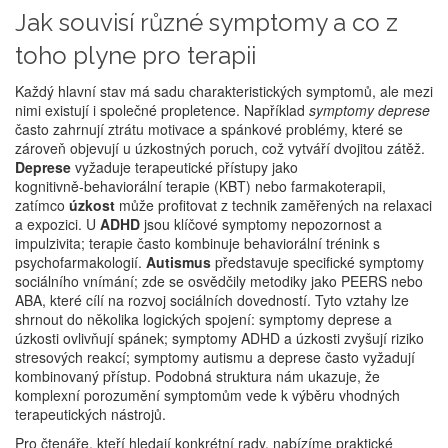
Jak souvisí různé symptomy a co z
toho plyne pro terapii
Každý hlavní stav má sadu charakteristických symptomů, ale mezi
nimi existují i společné propletence. Například
symptomy deprese
často zahrnují ztrátu motivace a spánkové problémy, které se
zároveň objevují u úzkostných poruch, což vytváří dvojitou zátěž.
Deprese
vyžaduje terapeutické přístupy jako
kognitivně‑behaviorální terapie (KBT) nebo farmakoterapii,
zatímco
úzkost
může profitovat z technik zaměřených na relaxaci
a expozici. U
ADHD
jsou klíčové symptomy nepozornost a
impulzivita; terapie často kombinuje behaviorální trénink s
psychofarmakologií.
Autismus
představuje specifické symptomy
sociálního vnímání; zde se osvědčily metodiky jako PEERS nebo
ABA, které cílí na rozvoj sociálních dovedností. Tyto vztahy lze
shrnout do několika logických spojení: symptomy deprese a
úzkosti ovlivňují spánek; symptomy ADHD a úzkosti zvyšují riziko
stresových reakcí; symptomy autismu a deprese často vyžadují
kombinovaný přístup. Podobná struktura nám ukazuje, že
komplexní porozumění symptomům vede k výběru vhodných
terapeutických nástrojů.
Pro čtenáře, kteří hledají konkrétní rady, nabízíme praktické