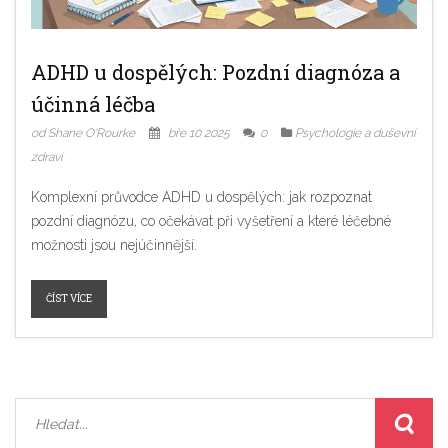
ADHD u dospělých: Pozdní diagnóza a
účinná léčba
od Shane O'Rourke
bře 10 2025
0
Psychologie a duševní
zdraví
Komplexní průvodce ADHD u dospělých: jak rozpoznat
pozdní diagnózu, co očekávat při vyšetření a které léčebné
možnosti jsou nejúčinnější.
ČÍST VÍCE