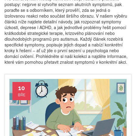
postupy: nejprve si vytvořte seznam akutních symptomů, pak
poraďte se s odborníkem, který prověří, zda se jedná o
izolovanou reakci nebo součást širšího obrazu. V našem výběru
článků níže najdete detailní návody, jak rozpoznat symptomy
úzkosti, deprese i ADHD, a jak jednotlivé problémy řešit pomocí
krátkodobé strategické terapie, krizového plánování nebo
dlouhodobých programů pro autismus. Každý článek rozebírá
specifické symptomy, popisuje jejich dopad a nabízí konkrétní
kroky k řešení – ať už jde o první sezení u psychologa nebo
domácí cvičení. Prohlédněte si naši kolekci a najděte informace,
které vám pomohou přetavit znalost symptomů v konkrétní akci.
10
BŘE