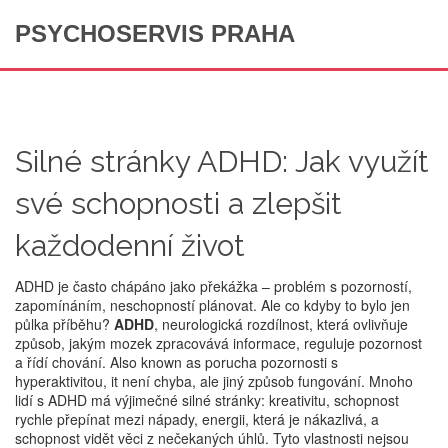
PSYCHOSERVIS PRAHA
Silné stránky ADHD: Jak využít
své schopnosti a zlepšit
každodenní život
ADHD je často chápáno jako překážka – problém s pozorností,
zapomínáním, neschopností plánovat. Ale co kdyby to bylo jen
půlka příběhu?
ADHD
,
neurologická rozdílnost, která ovlivňuje
způsob, jakým mozek zpracovává informace, reguluje pozornost
a řídí chování
. Also known as
porucha pozornosti s
hyperaktivitou
, it není chyba, ale jiný způsob fungování.
Mnoho
lidí s ADHD má výjimečné silné stránky: kreativitu, schopnost
rychle přepínat mezi nápady, energii, která je nákazlivá, a
schopnost vidět věci z nečekaných úhlů. Tyto vlastnosti nejsou