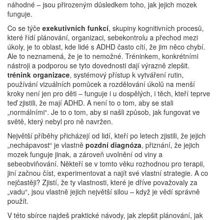
náhodné – jsou přirozeným důsledkem toho, jak jejich mozek
funguje.
Co se týče
exekutivních funkcí
,
skupiny kognitivních procesů,
které řídí plánování, organizaci, sebekontrolu a přechod mezi
úkoly
, je to oblast, kde lidé s ADHD často cítí, že jim něco chybí.
Ale to neznamená, že je to nemožné. Tréninkem, konkrétními
nástroji a podporou se tyto dovednosti dají výrazně zlepšit.
trénink organizace
,
systémový přístup k vytváření rutin,
používání vizuálních pomůcek a rozdělování úkolů na menší
kroky
není jen pro děti – funguje i u dospělých, i těch, kteří teprve
teď zjistili, že mají ADHD. A není to o tom, aby se stali
„normálními“. Je to o tom, aby si našli způsob, jak fungovat ve
světě, který nebyl pro ně navržen.
Největší příběhy přicházejí od lidí, kteří po letech zjistili, že jejich
„nechápavost“ je vlastně
pozdní diagnóza
,
přiznání, že jejich
mozek funguje jinak, a zároveň uvolnění od viny a
sebeobviňování
. Někteří se v tomto věku rozhodnou pro terapii,
jiní začnou číst, experimentovat a najít své vlastní strategie. A co
nejčastěji? Zjistí, že ty vlastnosti, které je dříve považovaly za
„vadu“, jsou vlastně jejich největší silou – když je vědí správně
použít.
V této sbírce najdeš praktické návody, jak zlepšit plánování, jak