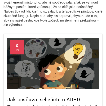
využít energii místo toho, aby tě spotřebovala, a jak se vyhnout
běžným pastím, které způsobují, že se cítíš jako neúspěšný.
Najdeš tipy od lidí, kteří to už zvládli, a terapeutické přístupy, které
skutečně fungují. Nejde o to, aby sis napravil „chybu“. Jde o to,
aby sis našel cestu, kde tvoje způsob myšlení není překážkou –
ale výhodou.
2
LIS
Jak posilovat sebeúctu u ADHD: