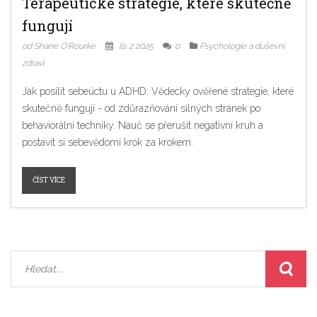
Terapeutické strategie, které skutečně
fungují
od Shane O'Rourke
lis 2 2025
0
Psychologie a duševní
zdraví
Jak posílit sebeúctu u ADHD: Vědecky ověřené strategie, které
skutečně fungují - od zdůrazňování silných stránek po
behaviorální techniky. Nauč se přerušit negativní kruh a
postavit si sebevědomí krok za krokem.
ČÍST VÍCE