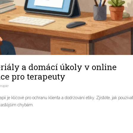
riály a domácí úkoly v online
dce pro terapeuty
erapie
ii je klíčové pro ochranu klienta a dodržování etiky. Zjistěte, jak používa
jčastějším chybám.