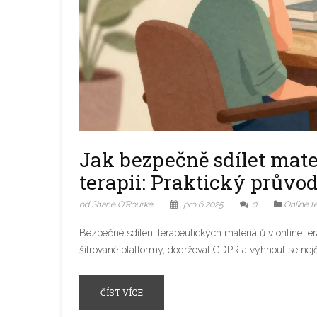
Jak bezpečně sdílet mate
terapii: Praktický průvo
od Shane O'Rourke
pro 6 2025
0
Online t
Bezpečné sdílení terapeutických materiálů v online terap
šifrované platformy, dodržovat GDPR a vyhnout se ne
ČÍST VÍCE