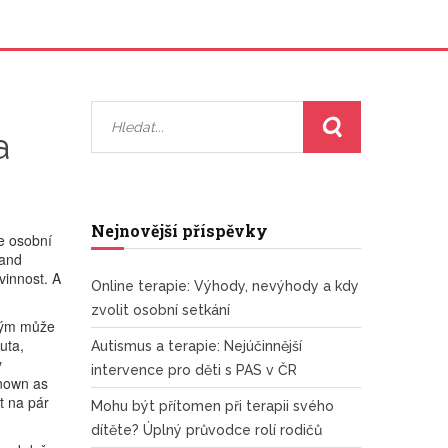
a
Nejnovější příspěvky
še osobní
 and
vinnost. A
Online terapie: Výhody, nevýhody a kdy
zvolit osobní setkání
erým může
euta
,
Autismus a terapie: Nejúčinnější
y
intervence pro děti s PAS v ČR
known as
t na pár
Mohu být přítomen při terapii svého
dítěte? Úplný průvodce rolí rodičů