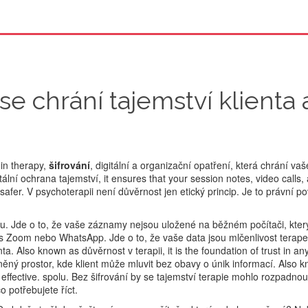
k se chrání tajemství klienta 
in therapy,
šifrování
,
digitální a organizační opatření, která chrání va
itální ochrana tajemství
, it ensures that your session notes, video calls,
safer.
V psychoterapii není důvěrnost jen etický princip. Je to právní po
omu. Jde o to, že vaše záznamy nejsou uložené na běžném počítači, kt
řes Zoom nebo WhatsApp. Jde o to, že vaše data jsou
mlčenlivost terap
nta
. Also known as
důvěrnost v terapii
, it is the foundation of trust in an
ěný prostor, kde klient může mluvit bez obavy o únik informací
. Also 
effective.
spolu. Bez šifrování by se tajemství terapie mohlo rozpadnou
co potřebujete říct.