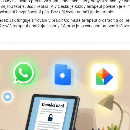
 Co když si někdo přečte záznam z počítače, který nebyl uzamčený? N
a nejsou teorie. Jsou reálná. A v Česku je každý terapeut povinen je eli
ocionální bezpečnostní pás. Bez něj byste neměli jít do terapie.
ědět: Jak funguje šifrování v praxi? Co může terapeut prozradit a co n
, že váš terapeut dodržuje zákony? A proč je to všechno pro vás klíčové