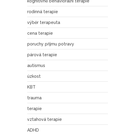
kognitivně behaviorální terapie
rodinná terapie
výběr terapeuta
cena terapie
poruchy příjmu potravy
párová terapie
autismus
úzkost
KBT
trauma
terapie
vztahová terapie
ADHD