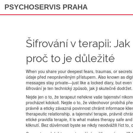
PSYCHOSERVIS PRAHA
Šifrování v terapii: Ja
proč to je důležité
When you share your deepest fears, traumas, or secrets 
údaje před neoprávněným přístupem
. Also known as
dig
messages stay private—just like a locked diary, but even 
šifrování je ten technický způsob, jak ji skutečně dodržet.
Nejde jen o to, že terapeut neřekne vaše tajemství nik
procházet kdokoli. Nejde o to, že videohovor probíhá p
právně a eticky závazná povinnost chránit informace klie
therapeutic relationship.
a
tajemství terapie
,
právně chrán
etické pravidla terapie
, it is what makes therapy safe and 
kliknutí. Bez důvěrnosti byste se nikdy neodvážili říct to, 