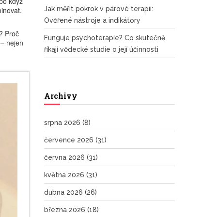
ebo když
Jak měřit pokrok v párové terapii:
minovat.
Ověřené nástroje a indikátory
e? Proč
Funguje psychoterapie? Co skutečně
 – nejen
říkají vědecké studie o její účinnosti
Archivy
srpna 2026
(8)
července 2026
(31)
června 2026
(31)
května 2026
(31)
dubna 2026
(26)
března 2026
(18)