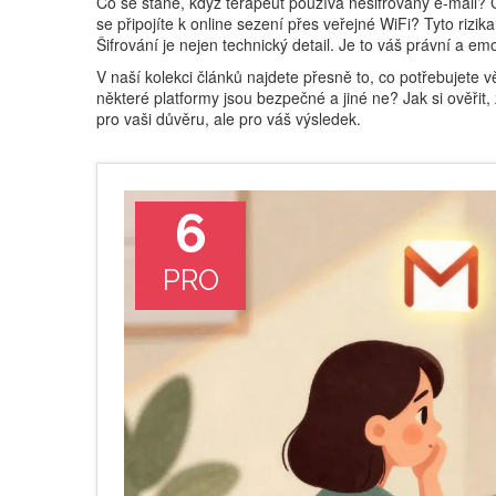
Co se stane, když terapeut používá nešifrovaný e-mail?
se připojíte k online sezení přes veřejné WiFi? Tyto rizik
Šifrování je nejen technický detail. Je to váš právní a em
V naší kolekci článků najdete přesně to, co potřebujete v
některé platformy jsou bezpečné a jiné ne? Jak si ověřit
pro vaši důvěru, ale pro váš výsledek.
6
PRO