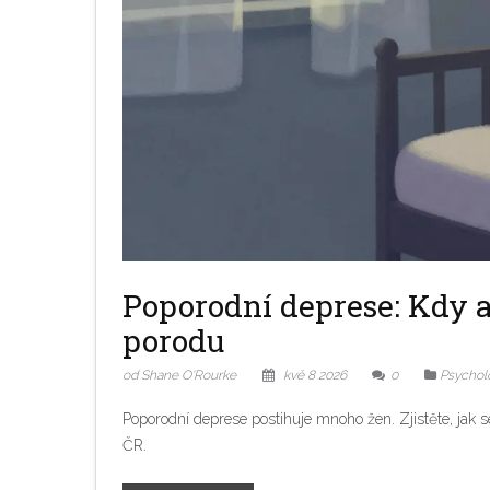
Poporodní deprese: Kdy a
porodu
od Shane O'Rourke
kvě 8 2026
0
Psycholo
Poporodní deprese postihuje mnoho žen. Zjistěte, jak s
ČR.