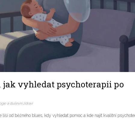
 jak vyhledat psychoterapii po
gie a duševní zdraví
e liší od běžného blues, kdy vyhledat pomoc a kde najít kvalitní psychoter