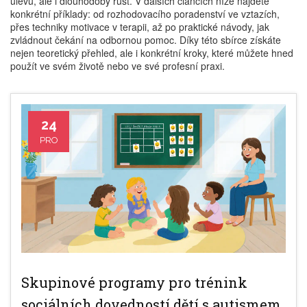
úlevu, ale i dlouhodobý růst. V dalších článcích níže najdete
konkrétní příklady: od rozhodovacího poradenství ve vztazích,
přes techniky motivace v terapii, až po praktické návody, jak
zvládnout čekání na odbornou pomoc. Díky této sbírce získáte
nejen teoretický přehled, ale i konkrétní kroky, které můžete hned
použít ve svém životě nebo ve své profesní praxi.
24
PRO
Skupinové programy pro trénink
sociálních dovedností dětí s autismem