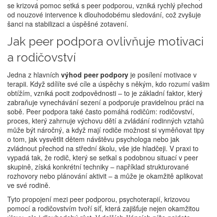
se krizová pomoc setká s peer podporou, vzniká rychlý přechod
od nouzové intervence k dlouhodobému sledování, což zvyšuje
šanci na stabilizaci a úspěšné zotavení.
Jak peer podpora ovlivňuje motivaci
a rodičovství
Jedna z hlavních
výhod peer podpory
je posílení motivace v
terapii. Když sdílíte své cíle a úspěchy s někým, kdo rozumí vašim
obtížím, vzniká pocit zodpovědnosti – to je základní faktor, který
zabraňuje vynechávání sezení a podporuje pravidelnou práci na
sobě. Peer podpora také často pomáhá rodičům:
rodičovství
,
proces, který zahrnuje výchovu dětí a zvládání rodinných vztahů
může být náročný, a když mají rodiče možnost si vyměňovat tipy
o tom, jak vysvětlit dětem návštěvu psychologa nebo jak
zvládnout přechod na střední školu, vše jde hladčeji. V praxi to
vypadá tak, že rodič, který se setkal s podobnou situací v peer
skupině, získá konkrétní techniky – například strukturované
rozhovory nebo plánování aktivit – a může je okamžitě aplikovat
ve své rodině.
Tyto propojení mezi peer podporou, psychoterapií, krizovou
pomocí a rodičovstvím tvoří síť, která zajišťuje nejen okamžitou