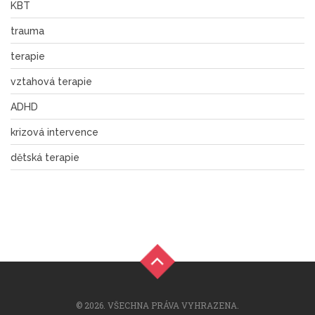
KBT
trauma
terapie
vztahová terapie
ADHD
krizová intervence
dětská terapie
© 2026. VŠECHNA PRÁVA VYHRAZENA.