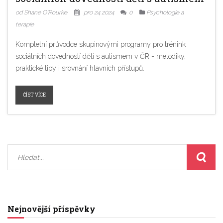
od Shane O'Rourke
pro 24 2024
0
Psychologie a
terapie
Kompletní průvodce skupinovými programy pro trénink
sociálních dovedností dětí s autismem v ČR - metodiky,
praktické tipy i srovnání hlavních přístupů.
ČÍST VÍCE
Nejnovější příspěvky