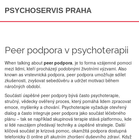
PSYCHOSERVIS PRAHA
Peer podpora v psychoterapii
When talking about
peer podpora
,
je to forma vzájemné pomoci
mezi lidmi, kteří procházejí podobnými životními výzvami
. Also
known as
vrstevnická podpora
, peer podpora umožňuje sdílet
zkušenosti, zvyšovat sebedůvěru a udržet motivaci během
náročných období.
Součástí úspěšné peer podpory bývá často
psychoterapie
,
stručný, vědecky ověřený proces, který pomáhá lidem zpracovat
emoce, myšlenky a chování
. Psychoterapie vyžaduje otevřený
dialog a často integruje peer podpora jako součást léčebného
plánu – tak se například skupinová terapie stává platformou, kde
si lidé navzájem předávají techniky a úspěšné strategie. Další
klíčová součást je
krizová pomoc
,
okamžitá podpora dostupná
telefonicky či online při akutním zhoršení duševního zdraví
. Když