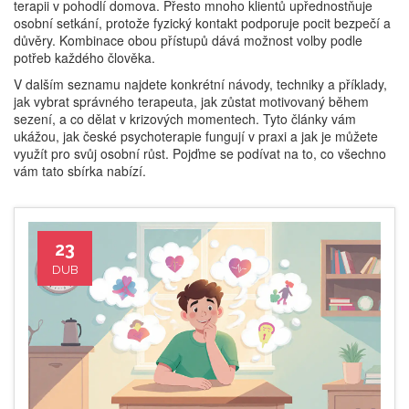
terapii v pohodlí domova. Přesto mnoho klientů upřednostňuje
osobní setkání, protože fyzický kontakt podporuje pocit bezpečí a
důvěry. Kombinace obou přístupů dává možnost volby podle
potřeb každého člověka.
V dalším seznamu najdete konkrétní návody, techniky a příklady,
jak vybrat správného terapeuta, jak zůstat motivovaný během
sezení, a co dělat v krizových momentech. Tyto články vám
ukážou, jak české psychoterapie fungují v praxi a jak je můžete
využít pro svůj osobní růst. Pojďme se podívat na to, co všechno
vám tato sbírka nabízí.
23
DUB