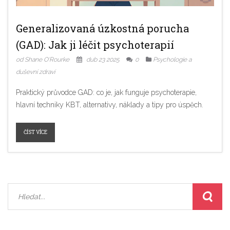
Generalizovaná úzkostná porucha
(GAD): Jak ji léčit psychoterapií
od Shane O'Rourke
dub 23 2025
0
Psychologie a
duševní zdraví
Praktický průvodce GAD: co je, jak funguje psychoterapie,
hlavní techniky KBT, alternativy, náklady a tipy pro úspěch.
ČÍST VÍCE