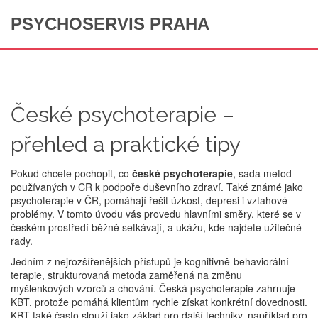
PSYCHOSERVIS PRAHA
České psychoterapie –
přehled a praktické tipy
Pokud chcete pochopit, co
české psychoterapie
,
sada metod
používaných v ČR k podpoře duševního zdraví
. Také známé jako
psychoterapie v ČR
, pomáhají řešit úzkost, depresi i vztahové
problémy.
V tomto úvodu vás provedu hlavními směry, které se v
českém prostředí běžně setkávají, a ukážu, kde najdete užitečné
rady.
Jedním z nejrozšířenějších přístupů je
kognitivně-behaviorální
terapie
,
strukturovaná metoda zaměřená na změnu
myšlenkových vzorců a chování
. Česká psychoterapie zahrnuje
KBT, protože pomáhá klientům rychle získat konkrétní dovednosti.
KBT také často slouží jako základ pro další techniky, například pro