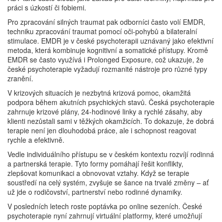
práci s úzkostí či fobiemi.
Pro zpracování silných traumat pak odborníci často volí
EMDR
,
techniku zpracování traumat pomocí oči‑pohybů a bilateralní
stimulace
. EMDR je v české psychoterapii uznávaný jako efektivní
metoda, která kombinuje kognitivní a somatické přístupy. Kromě
EMDR se často využívá i Prolonged Exposure, což ukazuje, že
české psychoterapie vyžadují rozmanité nástroje pro různé typy
zranění.
V krizových situacích je nezbytná
krizová pomoc
,
okamžitá
podpora během akutních psychických stavů
. Česká psychoterapie
zahrnuje krizové plány, 24‑hodinové linky a rychlé zásahy, aby
klienti nezůstali sami v těžkých okamžicích. To dokazuje, že dobrá
terapie není jen dlouhodobá práce, ale i schopnost reagovat
rychle a efektivně.
Vedle individuálního přístupu se v českém kontextu rozvíjí rodinná
a partnerská terapie. Tyto formy pomáhají řešit konflikty,
zlepšovat komunikaci a obnovovat vztahy. Když se terapie
soustředí na celý systém, zvyšuje se šance na trvalé změny – ať
už jde o rodičovství, partnerství nebo rodinné dynamiky.
V posledních letech roste poptávka po online sezeních. České
psychoterapie nyní zahrnují virtuální platformy, které umožňují