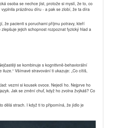
ká osoba se nechce jíst, protože si myslí, že to, co
y vyplnila prázdnou díru - a pak se zlobí, že ta díra
jí, že pacienti s poruchami příjmu potravy, kteří
zlepšuje jejich schopnost rozpoznat fyzický hlad a
Nejčastěji se kombinuje s kognitivně-behaviorální
e iluze.“ Všímavé stravování ti ukazuje: „Co cítíš,
lad: vezmi si kousek ovoce. Nejedí ho. Nejprve ho
 jazyk. Jak se změní chuť, když ho zvolna žvýkáš? Co
o dělá strach. I když ti to připomíná, že jídlo je