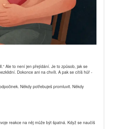
l.“ Ale to není jen přejídání. Je to způsob, jak se
zklidní. Dokonce ani na chvíli. A pak se cítíš hůř -
eš odpočinek. Někdy potřebuješ promluvit. Někdy
ě tvoje reakce na něj může být špatná. Když se naučíš