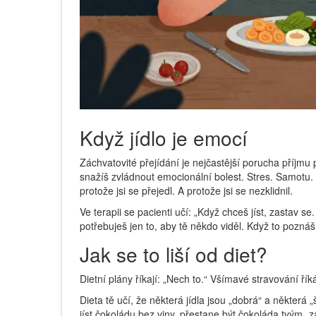
Když jídlo je emocí
Záchvatovité přejídání je nejčastější porucha příjmu po
snažíš zvládnout emocionální bolest. Stres. Samotu. Zt
protože jsi se přejedl. A protože jsi se nezklidnil.
Ve terapii se pacienti učí: „Když chceš jíst, zastav 
potřebuješ jen to, aby tě někdo viděl. Když to poznáš
Jak se to liší od diet?
Dietní plány říkají: „Nech to.“ Všímavé stravování říká
Dieta tě učí, že některá jídla jsou „dobrá“ a některá
jíst čokoládu bez viny, přestane být čokoláda tvým „z