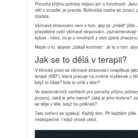
Poruchy příjmu potravy nejsou jen o hmotnosti. Jsou 
vidí v zrcadle, je pravda. Bulimická osoba se zvrací, pr
zůstala.
Všímavé stravování není o tom, aby jsi „zvládl“ jídlo.
pravidelně cvičí všímavé stravování, zaznamenávají 
sytost - něco, co je u mnohých z nich úplně ztraceno
Nejde o to, abyste „získali kontrolu“. Je to o tom, aby
Jak se to dělá v terapii?
V klinické praxi se všímavé stravování neaplikuje ja
terapií (KBT), která pracuje na změně myšlenek o těle, 
když to říkáš? Kde to cítíš v těle?“
Ve stacionárních centrech pro poruchy příjmu potrav
pozoruj. Jaká je jeho barva? Jaká je jeho textura? 
se děje v těle, když ho polkneš?
Tato cvičení se opakují. Každý den. Při každém jídle. Ne
nebezpečné. I když chceš utéct.