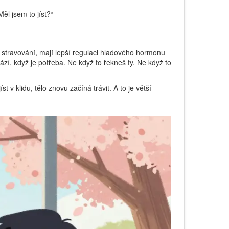
ěl jsem to jíst?“
vé stravování, mají lepší regulaci hladového hormonu
zí, když je potřeba. Ne když to řekneš ty. Ne když to
t v klidu, tělo znovu začíná trávit. A to je větší