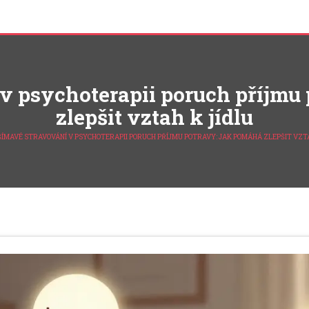
v psychoterapii poruch příjmu
zlepšit vztah k jídlu
ŠÍMAVÉ STRAVOVÁNÍ V PSYCHOTERAPII PORUCH PŘÍJMU POTRAVY: JAK POMÁHÁ ZLEPŠIT VZTA