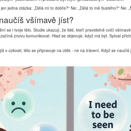
en jedna otázka: „Dělá mi to dobře?“ Ne: „Dělá to mě tlustého?“ Ne: „M
 naučíš všímavě jíst?
ní se i tvoje tělo. Studie ukazují, že lidé, kteří pravidelně cvičí všíma
 začíná znovu komunikovat. Hlad se objevuje, když má být. Sytost přichá
íš v úzkosti, tělo se připravuje na útěk - ne na trávení. Když se naučíš jís