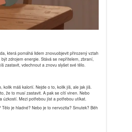
toda, která pomáhá lidem znovuobjevit přirozený vztah
vá být zdrojem energie. Stává se nepřítelem, zbraní,
š zastavit, vdechnout a znovu slyšet své tělo.
ik máš kalorií. Nejde o to, kolik jíš, ale jak jíš.
o, že to musí zastavit. A pak se cítí vinen. Nebo
a úzkostí. Mezi potřebou jíst a potřebou utíkat.
ítíš? Tělo je hladné? Nebo je to nervozita? Smutek? Běh