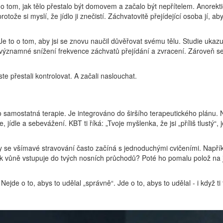
o tom, jak tělo přestalo být domovem a začalo být nepřítelem. Anorektic
otože si myslí, že jídlo ji znečistí. Záchvatovitě přejídející osoba jí, ab
 Je to o tom, aby jsi se znovu naučil důvěřovat svému tělu. Studie ukazu
významné snížení frekvence záchvatů přejídání a zvracení. Zároveň se 
.
ste přestali kontrolovat. A začali naslouchat.
ko samostatná terapie. Je integrováno do širšího terapeutického plánu. 
jídle a sebevážení. KBT ti říká: „Tvoje myšlenka, že jsi „příliš tlustý“, j
y se všímavé stravování často začíná s jednoduchými cvičeními. Napřík
Jak vůně vstupuje do tvých nosních průchodů? Poté ho pomalu polož na
jde o to, abys to udělal „správně“. Jde o to, abys to udělal - i když ti t