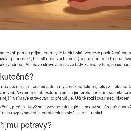
sychoterapii poruch příjmu potravy je to hluboká, vědecky podložená me
lověk trpí anorexií, bulimií nebo záchvatovitým přejídáním, jídlo přestá
nak zvládnout. Všímavé stravování právě tady začíná: v tom, že se naučí
skutečně?
ou pozorností - bez odvádění myšlenek na telefon, televizi nebo na to, kol
vřenými. Nevnímá chuť, texturu, vůni. Jí jen proto, že to musí, nebo prot
vinenější. Všímavé stravování to přerušuje. Učí tě rozlišovat mezi hladem 
si věděl, proč jíš. Když se ti zvedne ruka k jídlu, zastav se. Co právě c
“? Tohle rozpoznávání je první krok k volbě - a ne k reakci.
říjmu potravy?