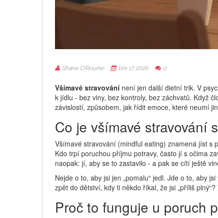
Shane O'Rourke
bře 17 2026
0
Všímavé stravování
není jen další dietní trik. V p
k jídlu - bez viny, bez kontroly, bez záchvatů. Když č
závislostí, způsobem, jak řídit emoce, které neumí ji
Co je všímavé stravování 
Všímavé stravování (mindful eating) znamená jíst s pln
Kdo trpí poruchou příjmu potravy, často jí s očima za
naopak: jí, aby se to zastavilo - a pak se cítí ještě 
Nejde o to, aby jsi jen „pomalu“ jedl. Jde o to, aby j
zpět do dětství, kdy ti někdo říkal, že jsi „příliš plný
Proč to funguje u poruch p