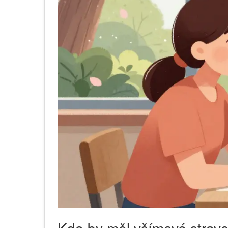
Kdo by měl všímavé strav