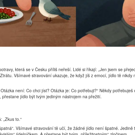
travy, která se v Česku příliš neřeší. Lidé si říkají: „Jen jsem se přejed
rátu. Všímavé stravování ukazuje, že když jíš z emocí, jídlo tě nikdy ne
se. Otázka není: Co chci jíst? Otázka je: Co potřebuji?“ Někdy potřebuj
, přestane jídlo být tvým jediným nástrojem na přežití.
: „Zkus to.“
 „špatná“. Všímavé stravování tě učí, že žádné jídlo není špatné. Jedin
ávislým“ jídelníčkem. A přestane být tvým „příležitostným“ zločinem.