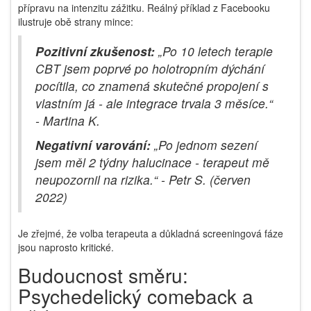
přípravu na intenzitu zážitku. Reálný příklad z Facebooku
ilustruje obě strany mince:
Pozitivní zkušenost:
„Po 10 letech terapie
CBT jsem poprvé po holotropním dýchání
pocítila, co znamená skutečné propojení s
vlastním já - ale integrace trvala 3 měsíce.“
- Martina K.
Negativní varování:
„Po jednom sezení
jsem měl 2 týdny halucinace - terapeut mě
neupozornil na rizika.“ - Petr S. (červen
2022)
Je zřejmé, že volba terapeuta a důkladná screeningová fáze
jsou naprosto kritické.
Budoucnost směru:
Psychedelický comeback a