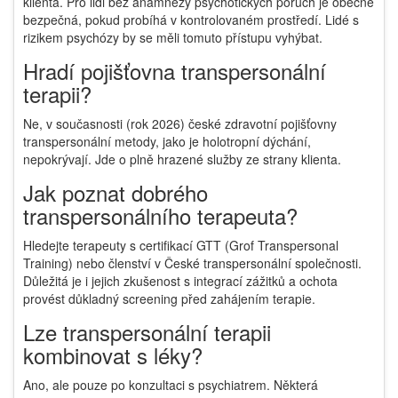
klienta. Pro lidi bez anamnézy psychotických poruch je obecně
bezpečná, pokud probíhá v kontrolovaném prostředí. Lidé s
rizikem psychózy by se měli tomuto přístupu vyhýbat.
Hradí pojišťovna transpersonální
terapii?
Ne, v současnosti (rok 2026) české zdravotní pojišťovny
transpersonální metody, jako je holotropní dýchání,
nepokrývají. Jde o plně hrazené služby ze strany klienta.
Jak poznat dobrého
transpersonálního terapeuta?
Hledejte terapeuty s certifikací GTT (Grof Transpersonal
Training) nebo členství v České transpersonální společnosti.
Důležitá je i jejich zkušenost s integrací zážitků a ochota
provést důkladný screening před zahájením terapie.
Lze transpersonální terapii
kombinovat s léky?
Ano, ale pouze po konzultaci s psychiatrem. Některá