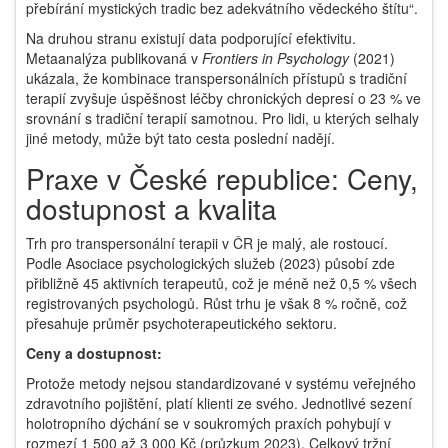
přebírání mystických tradic bez adekvátního vědeckého štítu“.
Na druhou stranu existují data podporující efektivitu.
Metaanalýza publikovaná v
Frontiers in Psychology
(2021)
ukázala, že kombinace transpersonálních přístupů s tradiční
terapií zvyšuje úspěšnost léčby chronických depresí o 23 % ve
srovnání s tradiční terapií samotnou. Pro lidi, u kterých selhaly
jiné metody, může být tato cesta poslední nadějí.
Praxe v České republice: Ceny,
dostupnost a kvalita
Trh pro transpersonální terapii v ČR je malý, ale rostoucí.
Podle Asociace psychologických služeb (2023) působí zde
přibližně 45 aktivních terapeutů, což je méně než 0,5 % všech
registrovaných psychologů. Růst trhu je však 8 % ročně, což
přesahuje průměr psychoterapeutického sektoru.
Ceny a dostupnost:
Protože metody nejsou standardizované v systému veřejného
zdravotního pojištění, platí klienti ze svého. Jednotlivé sezení
holotropního dýchání se v soukromých praxích pohybují v
rozmezí 1 500 až 3 000 Kč (průzkum 2023). Celkový tržní