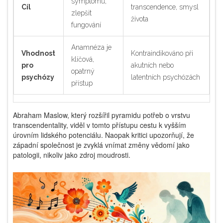
symptomů,
Cíl
transcendence, smysl
zlepšit
života
fungování
Anamnéza je
Vhodnost
Kontraindikováno při
klíčová,
pro
akutních nebo
opatrný
psychózy
latentních psychózách
přístup
Abraham Maslow, který rozšířil pyramidu potřeb o vrstvu
transcendentality, viděl v tomto přístupu cestu k vyšším
úrovním lidského potenciálu. Naopak kritici upozorňují, že
západní společnost je zvyklá vnímat změny vědomí jako
patologii, nikoliv jako zdroj moudrosti.