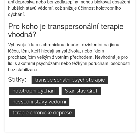
antidepresiva nebo benzodiazepiny mohou blokovat dosažení
hlubších stavů vědomí, což snižuje účinnost holotropního
dýchání.
Pro koho je transpersonální terapie
vhodná?
Vyhovuje lidem s chronickou depresí rezistentní na jinou
léčbu, těm, kteří hledají smysl života, nebo lidem
procházejícím velkým životním přechodem. Nevhodná je pro
lidi s akutními psychózami nebo těžkými poruchami osobnosti
bez stabilizace.
Štítky:
transpersonální psychoterapie
holotropní dýchání
Stanislav Grof
nevšední stavy vědomí
terapie chronické deprese