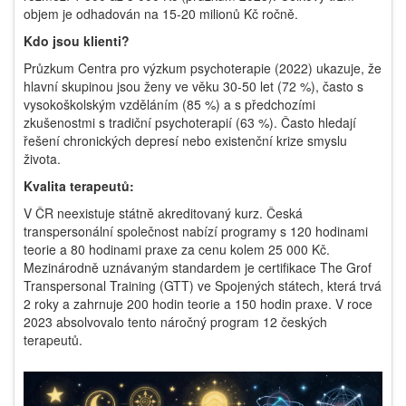
objem je odhadován na 15-20 milionů Kč ročně.
Kdo jsou klienti?
Průzkum Centra pro výzkum psychoterapie (2022) ukazuje, že
hlavní skupinou jsou ženy ve věku 30-50 let (72 %), často s
vysokoškolským vzděláním (85 %) a s předchozími
zkušenostmi s tradiční psychoterapií (63 %). Často hledají
řešení chronických depresí nebo existenční krize smyslu
života.
Kvalita terapeutů:
V ČR neexistuje státně akreditovaný kurz. Česká
transpersonální společnost nabízí programy s 120 hodinami
teorie a 80 hodinami praxe za cenu kolem 25 000 Kč.
Mezinárodně uznávaným standardem je certifikace The Grof
Transpersonal Training (GTT) ve Spojených státech, která trvá
2 roky a zahrnuje 200 hodin teorie a 150 hodin praxe. V roce
2023 absolvovalo tento náročný program 12 českých
terapeutů.