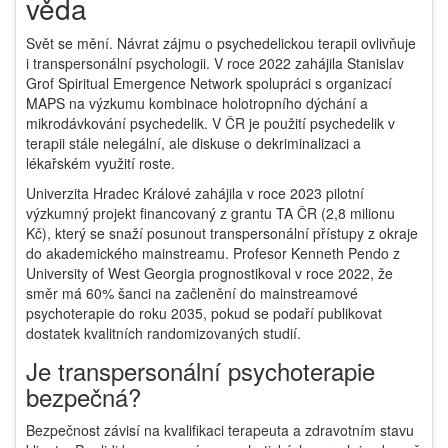
věda
Svět se mění. Návrat zájmu o psychedelickou terapii ovlivňuje
i transpersonální psychologii. V roce 2022 zahájila Stanislav
Grof Spiritual Emergence Network spolupráci s organizací
MAPS na výzkumu kombinace holotropního dýchání a
mikrodávkování psychedelik. V ČR je použití psychedelik v
terapii stále nelegální, ale diskuse o dekriminalizaci a
lékařském využití roste.
Univerzita Hradec Králové zahájila v roce 2023 pilotní
výzkumný projekt financovaný z grantu TA ČR (2,8 milionu
Kč), který se snaží posunout transpersonální přístupy z okraje
do akademického mainstreamu. Profesor Kenneth Pendo z
University of West Georgia prognostikoval v roce 2022, že
směr má 60% šanci na začlenění do mainstreamové
psychoterapie do roku 2035, pokud se podaří publikovat
dostatek kvalitních randomizovaných studií.
Je transpersonální psychoterapie
bezpečná?
Bezpečnost závisí na kvalifikaci terapeuta a zdravotním stavu