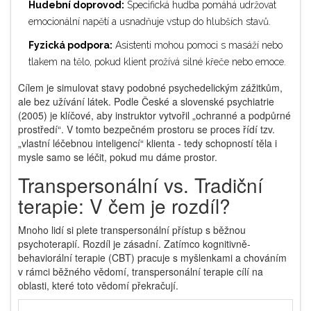
Hudební doprovod:
Specifická hudba pomáhá udržovat
emocionální napětí a usnadňuje vstup do hlubších stavů.
Fyzická podpora:
Asistenti mohou pomoci s masáží nebo
tlakem na tělo, pokud klient prožívá silné křeče nebo emoce.
Cílem je simulovat stavy podobné psychedelickým zážitkům,
ale bez užívání látek. Podle České a slovenské psychiatrie
(2005) je klíčové, aby instruktor vytvořil „ochranné a podpůrné
prostředí“. V tomto bezpečném prostoru se proces řídí tzv.
„vlastní léčebnou inteligencí“ klienta - tedy schopností těla i
mysle samo se léčit, pokud mu dáme prostor.
Transpersonální vs. Tradiční
terapie: V čem je rozdíl?
Mnoho lidí si plete transpersonální přístup s běžnou
psychoterapií. Rozdíl je zásadní. Zatímco kognitivně-
behaviorální terapie (CBT) pracuje s myšlenkami a chováním
v rámci běžného vědomí, transpersonální terapie cílí na
oblasti, které toto vědomí překračují.