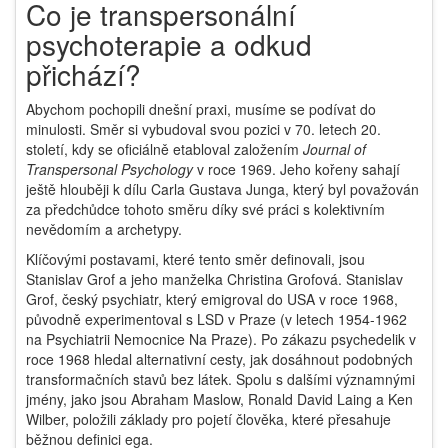
Co je transpersonální
psychoterapie a odkud
přichází?
Abychom pochopili dnešní praxi, musíme se podívat do
minulosti. Směr si vybudoval svou pozici v 70. letech 20.
století, kdy se oficiálně etabloval založením
Journal of
Transpersonal Psychology
v roce 1969. Jeho kořeny sahají
ještě hlouběji k dílu
Carla Gustava Junga
, který byl považován
za předchůdce tohoto směru díky své práci s kolektivním
nevědomím a archetypy.
Klíčovými postavami, které tento směr definovali, jsou
Stanislav Grof
a jeho manželka Christina Grofová. Stanislav
Grof, český psychiatr, který emigroval do USA v roce 1968,
původně experimentoval s LSD v Praze (v letech 1954-1962
na Psychiatrii Nemocnice Na Praze). Po zákazu psychedelik v
roce 1968 hledal alternativní cesty, jak dosáhnout podobných
transformačních stavů bez látek. Spolu s dalšími významnými
jmény, jako jsou Abraham Maslow, Ronald David Laing a Ken
Wilber, položili základy pro pojetí člověka, které přesahuje
běžnou definici ega.