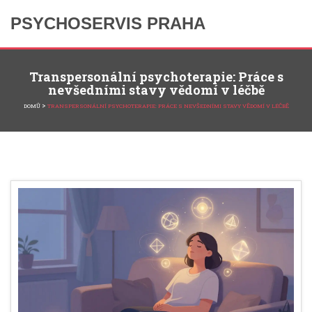
PSYCHOSERVIS PRAHA
Transpersonální psychoterapie: Práce s
nevšedními stavy vědomí v léčbě
>
DOMŮ
TRANSPERSONÁLNÍ PSYCHOTERAPIE: PRÁCE S NEVŠEDNÍMI STAVY VĚDOMÍ V LÉČBĚ