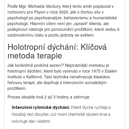
Podle Mgr. Michaela Vančury, který tento směr popisoval v
rozhovoru pro Psyon v roce 2020, jde o čtvrtou sílu v
psychologii po psychoanalýze, behaviorismu a humanistické
psychologii. Hlavním cílem není jen „opravit“ klienta, ale
poskytnout nástroje pro porozumění prožitkům, které vedou k
osobnostnímu růstu a pocitu jednoty se světem.
Holotropní dýchání: Klíčová
metoda terapie
Jak konkrétně probíhá sezení? Nejznámější metodou je
holotropní dýchání
, které bylo
vyvinuto v roce 1975
v Esalen
Institute v Kalifornii.
Tato technika nenahrazuje klasickou
řečovou terapii, ale doplňuje ji intenzivním somatickým
prožitkem.
Proces obvykle trvá 2 až 3 hodiny a zahrnuje:
Intenzivní rytmické dýchání:
Klient dýchá rychleji a
hlouběji než obvykle, což mění chemické složení krve a
ovlivňuje stav vědomí.