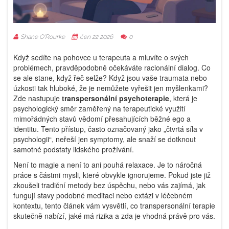
Shane O'Rourke
čen 22 2026
0
Když sedíte na pohovce u terapeuta a mluvíte o svých
problémech, pravděpodobně očekáváte racionální dialog. Co
se ale stane, když řeč selže? Když jsou vaše traumata nebo
úzkosti tak hluboké, že je nemůžete vyřešit jen myšlenkami?
Zde nastupuje
transpersonální psychoterapie
, která je
psychologický směr zaměřený na terapeutické využití
mimořádných stavů vědomí přesahujících běžné ego a
identitu
. Tento přístup, často označovaný jako „čtvrtá síla v
psychologii“, neřeší jen symptomy, ale snaží se dotknout
samotné podstaty lidského prožívání.
Není to magie a není to ani pouhá relaxace. Je to náročná
práce s částmi mysli, které obvykle ignorujeme. Pokud jste již
zkoušeli tradiční metody bez úspěchu, nebo vás zajímá, jak
fungují stavy podobné meditaci nebo extázi v léčebném
kontextu, tento článek vám vysvětlí, co transpersonální terapie
skutečně nabízí, jaké má rizika a zda je vhodná právě pro vás.