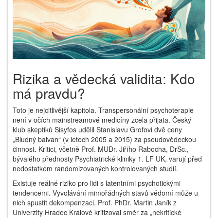
Rizika a vědecká validita: Kdo
má pravdu?
Toto je nejcitlivější kapitola. Transpersonální psychoterapie
není v očích mainstreamové medicíny zcela přijata. Český
klub skeptiků Sisyfos udělil Stanislavu Grofovi dvě ceny
„Bludný balvan“ (v letech 2005 a 2015) za pseudovědeckou
činnost. Kritici, včetně Prof. MUDr. Jiřího Rabocha, DrSc.,
bývalého přednosty Psychiatrické kliniky 1. LF UK, varují před
nedostatkem randomizovaných kontrolovaných studií.
Existuje reálné riziko pro lidi s latentními psychotickými
tendencemi. Vyvolávání mimořádných stavů vědomí může u
nich spustit dekompenzaci. Prof. PhDr. Martin Janík z
Univerzity Hradec Králové kritizoval směr za „nekritické