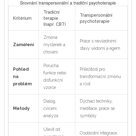
Srovnání transpersonální a tradiční psychoterapie
Tradiční
Transpersonální
Kritérium
terapie
psychoterapie
(např. CBT)
Změna
Práce s nevšedními
Zaměření
myšlenek a
stavy vědomí a egem
chování
Porucha
Pohled
Příležitost pro
funkce nebo
na
transformační změnu
disfunkční
problém
a růst
vzorce
Dialog,
Dýchací techniky,
Metody
cvičení,
meditace, práce se
analýza
symboly
Ulevit od
Osobostní integrace,