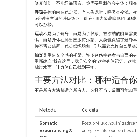
修复创伤，不能只靠语言。你需要重新教会身体：现在
呼吸
是你的内在稳定器。当人焦虑时，呼吸会变浅、变
5分钟有意识的呼吸练习，能在4周内显著降低PTSD
可以放松。
运动
不是为了健身，而是为了释放。被冻结的能量需要
惧，而是身体在排出应激荷尔蒙。人类也保留了这种本
你不需要跳舞、跑步或练瑜伽--你只需要允许自己动起
触觉
是重建安全感的桥梁。许多创伤幸存者与自己的身
重新建立“我在这里，我是安全的”这种身体记忆。这就是颅
拂过水面，让身体自己找到平衡。
主要方法对比：哪种适合
不是所有方法都适合所有人。选择不当，反而可能加
Metoda
Co dělá
Somatic
Postupné uvolňování zadrže
Experiencing®
energie v těle, obnova flexibil