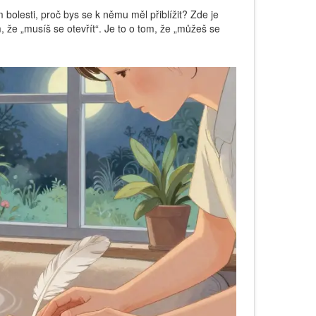
 bolesti, proč bys se k němu měl přiblížit? Zde je
m, že „musíš se otevřít“. Je to o tom, že „můžeš se