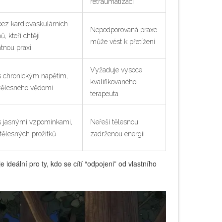
retraumatizaci
ez kardiovaskulárních
Nepodporovaná praxe
, kteří chtějí
může vést k přetížení
tnou praxi
Vyžaduje vysoce
 chronickým napětím,
kvalifikovaného
 tělesného vědomí
terapeuta
 jasnými vzpomínkami,
Neřeší tělesnou
 tělesných prožitků
zadrženou energii
ideální pro ty, kdo se cítí “odpojeni” od vlastního