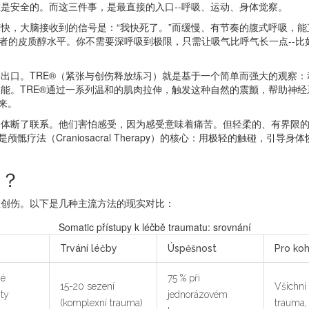
是安全的。而这三件事，是最直接的入口--呼吸、运动、身体觉察。
快，大脑接收到的信号是：“我快死了。”而缓慢、有节奏的腹式呼吸，能
患者的皮质醇水平。你不需要深呼吸到极限，只需让吸气比呼气长一点--
出口。TRE®（紧张与创伤释放练习）就是基于一个简单而强大的观察
能。TRE®通过一系列温和的肌肉拉伸，触发这种自然的震颤，帮助神经
来。
体断了联系。他们害怕感受，因为感受意味着痛苦。但轻柔的、有界限的触
骶疗法（Craniosacral Therapy）的核心：用极轻的触碰，引
你？
重创伤。以下是几种主流方法的现实对比：
Somatic přístupy k léčbě traumatu: srovnání
Trvání léčby
Úspěšnost
Pro ko
né
75 % při
15-20 sezení
Všichni
ity
jednorázovém
(komplexní trauma)
trauma,