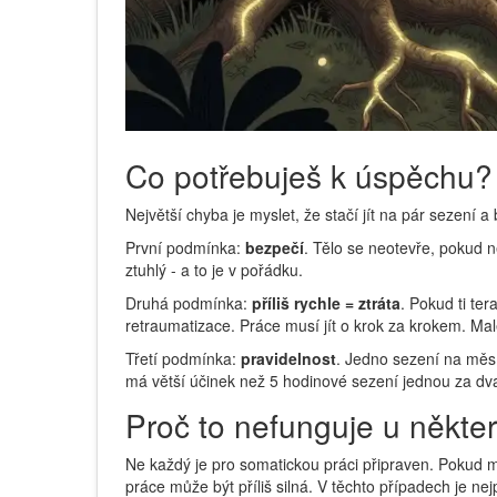
Co potřebuješ k úspěchu?
Největší chyba je myslet, že stačí jít na pár sezení
První podmínka:
bezpečí
. Tělo se neotevře, pokud n
ztuhlý - a to je v pořádku.
Druhá podmínka:
příliš rychle = ztráta
. Pokud ti te
retraumatizace. Práce musí jít o krok za krokem. Mal
Třetí podmínka:
pravidelnost
. Jedno sezení na měsí
má větší účinek než 5 hodinové sezení jednou za dv
Proč to nefunguje u někte
Ne každý je pro somatickou práci připraven. Pokud m
práce může být příliš silná. V těchto případech je ne