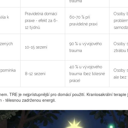
trauma
Pravidelná domácí
Osoby b
ěla k
60-70 % při
praxe - efekt za 6-
problémů
pravidelné praxi
12 týdnů
samosta
ozených
90 % u vývojového
Osoby s
10-15 sezení
trauma
ztrátou
40 % u vývojového
zpomínka
Osoby s
8-12 sezení
trauma (bez tělesné
ale bez
práce)
 TRE je nejprístupnější pro domácí použití. Kraniosakrální terapie je 
n - tělesnou zadrženou energii.