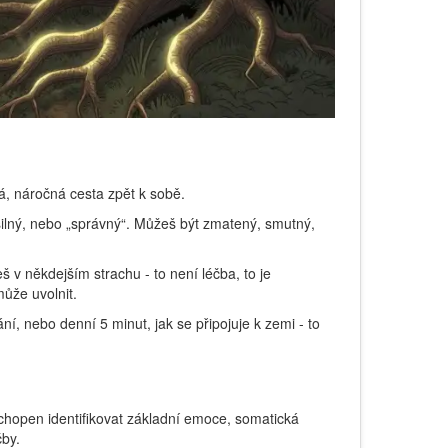
lá, náročná cesta zpět k sobě.
 silný, nebo „správný“. Můžeš být zmatený, smutný,
š v někdejším strachu - to není léčba, to je
může uvolnit.
í, nebo denní 5 minut, jak se připojuje k zemi - to
chopen identifikovat základní emoce, somatická
čby.