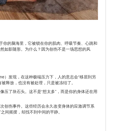
在于你的脑海里，它被锁在你的肌肉、呼吸节奏、心跳和
依然如影随形。为什么？因为创伤不是一场思想的风
ine）发现，在这种极端压力下，人的意志会“移居到另
有被释放，也没有被处理，只是被冻结了。
像压了块石头。这不是“想太多”，而是你的身体还在用
一次创伤事件。这些经历会永久改变身体的应激调节系
痪”之间摇摆，却找不到中间的平静。