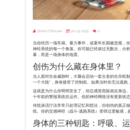
Shane O'Rourke
pro 15 2025
0
当你经历一场车祸、暴力事件，或童年长期被忽视，你
神经系统的每一个角落。你可能已经谈过无数次，分
暴，而是一场身体的地震。
创伤为什么藏在身体里？
当人面对生命威胁时，大脑会启动一套古老的生存机制：战
一个大陆”，身体接管了控制权。如果当时你无法逃跑
这就是为什么你明明安全了，却总感觉危险就在身边。
十年前的警报系统在运作。你的神经网络没有更新状态
传统谈话疗法常常只处理记忆和想法，但创伤的真正核
统。你的交感神经（战斗-逃跑系统）变得过度敏感，副
身体的三种钥匙：呼吸、