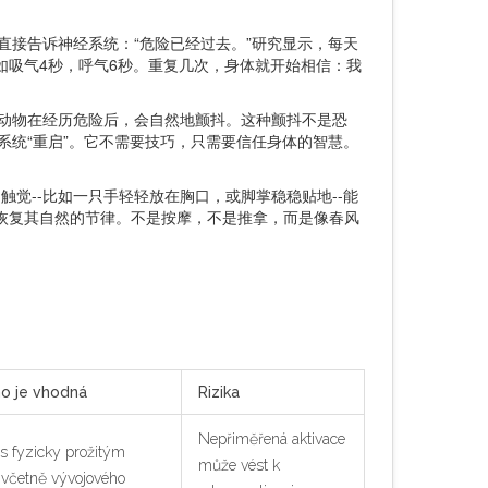
直接告诉神经系统：“危险已经过去。”研究显示，每天
比如吸气4秒，呼气6秒。重复几次，身体就开始相信：我
：动物在经历危险后，会自然地颤抖。这种颤抖不是恐
系统“重启”。它不需要技巧，只需要信任身体的智慧。
觉--比如一只手轻轻放在胸口，或脚掌稳稳贴地--能
导身体恢复其自然的节律。不是按摩，不是推拿，而是像春风
ho je vhodná
Rizika
Nepřiměřená aktivace
 s fyzicky prožitým
může vést k
 včetně vývojového