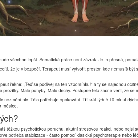
 a bude všechno lepší. Somatická práce není zázrak. Je to přesná, poma
ecítí, že je v bezpečí. Terapeut musí vytvořit prostor, kde nemusíš být
rapeut řekne: „Teď se podívej na ten vzpomínku!“ a ty se najednou ocitne
é prožitky. Malé pohyby. Malé dechy. Postupně tělo začne věřit, že se 
c nezmění nic. Tělo potřebuje opakování. Tři krát týdně 10 minut dýchán
a měsíce.
rých?
áš těžkou psychotickou poruchu, akutní stresovou reakci, nebo nejsi s
jprve potřeba stabilizace - často pomocí klasické psychoterapie nebo lé