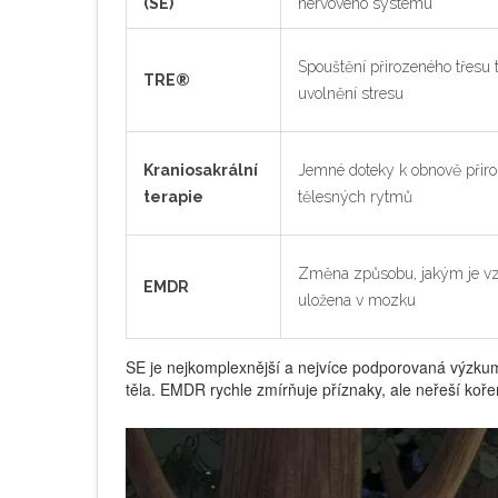
(SE)
nervového systému
Spouštění přirozeného třesu t
TRE®
uvolnění stresu
Kraniosakrální
Jemné doteky k obnově přir
terapie
tělesných rytmů
Změna způsobu, jakým je v
EMDR
uložena v mozku
SE je nejkomplexnější a nejvíce podporovaná výzkumem.
těla. EMDR rychle zmírňuje příznaky, ale neřeší koře