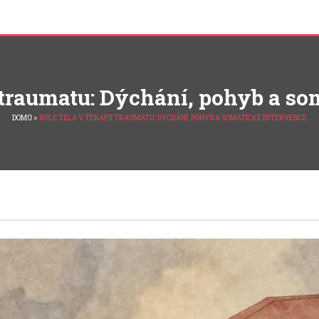
i traumatu: Dýchání, pohyb a s
DOMŮ
>
ROLE TĚLA V TERAPII TRAUMATU: DÝCHÁNÍ, POHYB A SOMATICKÉ INTERVENCE