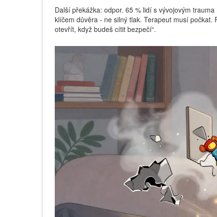
Další překážka: odpor. 65 % lidí s vývojovým trauma m
klíčem důvěra - ne silný tlak. Terapeut musí počkat. 
otevřít, když budeš cítit bezpečí“.