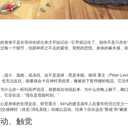
的身体不是在等待你讲出来才开始记住--它早就记住了。创伤不是只存
析过每一个细节，但那种挥之不去的紧张、突然的恐慌、身体的麻木感，
斗、逃跑，或冻结。这不是选择，而是本能。彼得·莱文（Peter Lev
，也无法反抗，能量就会卡在神经系统里，像被按下暂停键的电流。它没
为什么你一听到高声说话，肩膀就自动缩起来。为什么你晚上躺下，胸口
。它还在说：“现在是危险时刻。”
心是身体的生理反应。研究显示，64%的捷克成年人在童年经历过至少
交感神经（休息-消化系统）却难以启动。结果？你永远在“警戒”和“瘫
运动、触觉