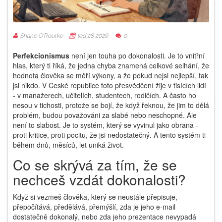
Shane O'Rourke
led 28 2026
0
Perfekcionismus
není jen touha po dokonalosti. Je to vnitřní
hlas, který ti říká, že jedna chyba znamená celkové selhání, že
hodnota člověka se měří výkony, a že pokud nejsi nejlepší, tak
jsi nikdo. V České republice toto přesvědčení žije v tisících lidí
- v manažerech, učitelích, studentech, rodičích. A často ho
nesou v tichosti, protože se bojí, že když řeknou, že jim to dělá
problém, budou považováni za slabé nebo neschopné. Ale
není to slabost. Je to systém, který se vyvinul jako obrana -
proti kritice, proti pocitu, že jsi nedostatečný. A tento systém ti
během dnů, měsíců, let uniká život.
Co se skrývá za tím, že se
nechceš vzdát dokonalosti?
Když si vezmeš člověka, který se neustále přepisuje,
přepočítává, předělává, přemýšlí, zda je jeho e-mail
dostatečně dokonalý, nebo zda jeho prezentace nevypadá