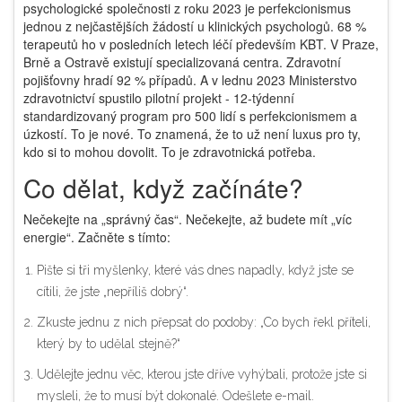
psychologické společnosti z roku 2023 je perfekcionismus
jednou z nejčastějších žádostí u klinických psychologů. 68 %
terapeutů ho v posledních letech léčí především KBT. V Praze,
Brně a Ostravě existují specializovaná centra. Zdravotní
pojišťovny hradí 92 % případů. A v lednu 2023 Ministerstvo
zdravotnictví spustilo pilotní projekt - 12-týdenní
standardizovaný program pro 500 lidí s perfekcionismem a
úzkostí. To je nové. To znamená, že to už není luxus pro ty,
kdo si to mohou dovolit. To je zdravotnická potřeba.
Co dělat, když začínáte?
Nečekejte na „správný čas“. Nečekejte, až budete mít „víc
energie“. Začněte s tímto:
Pište si tři myšlenky, které vás dnes napadly, když jste se
cítili, že jste „nepříliš dobrý“.
Zkuste jednu z nich přepsat do podoby: „Co bych řekl příteli,
který by to udělal stejně?“
Udělejte jednu věc, kterou jste dříve vyhýbali, protože jste si
mysleli, že to musí být dokonalé. Odešlete e-mail.