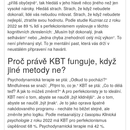
„příliš obyčejně“, tak hledáš v jeho hlavě něco jiného než jen
vysoké nároky. Hledáš strach. Strach, že když nebudete
dokonalí, lidé vás nebudou milovat. Strach, že když nebudete
nejlepší, ztratíte svou hodnotu. Podle studie Kuzniar.cz z roku
2022 se 89 % lidí s perfekcionismem vyslovuje v těchto
kognitivních zkresleních: „Musím být dokonalý, jinak
selhávám“ nebo „Jedna chyba znehodnotí celý můj výkon“. To
není přehnaný styl. To je mentální past, která vás drží v
neustálém připravení na havárii.
Proč právě KBT funguje, když
jiné metody ne?
Psychodynamická terapie se ptá: „Odkud to pochází?“
Mindfulness se snaží: „Přijmi to, co je.“ KBT se ptá: „Co to dělá
teď? A jak to můžeš změnit?“ A pro perfekcionisty je to ideální.
KBT není o tom, abyste se naučili „být klidnější“. Je o tom,
abyste se naučili „být jinak“. Je to jako oprava špatně
nakódovaného programu - necháte ho běžet stejně, ale
změníte jeho logiku. Podle metaanalýzy z časopisu
Klinická
psychologie
z roku 2022 má KBT pro perfekcionismus
úspěšnost 68 %. Psychodynamická terapie má 42 %.