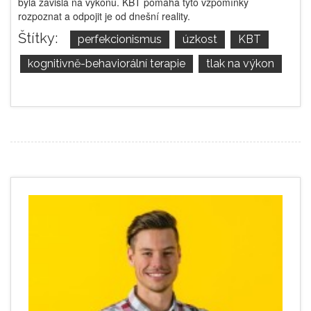
byla závislá na výkonu. KBT pomáhá tyto vzpomínky
rozpoznat a odpojit je od dnešní reality.
Štítky:
perfekcionismus
úzkost
KBT
kognitivně-behaviorální terapie
tlak na výkon