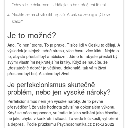
Odevzdejte dokument. Udělejte to bez přečtení třikrát.
Nechte se na chvíli cítit nejistě. A pak se zeptejte: „Co se
stalo?“
Je to možné?
Ano. To není teorie. To je praxe. Tisíce lidí v Česku to dělají. A
výsledek je stejný: méně stresu, více času, více klidu. Nejde o
to, abyste přestali být ambiciózní. Jde o to, abyste přestali být
svými vlastními nejkrutějšími kritiky. Když se naučíte, že
„dostatečně dobré“ je většinou dokonalé, tak vám život
přestane být boj. A začne být život.
Je perfekcionismus skutečně
problém, nebo jen vysoké nároky?
Perfekcionismus není jen vysoké nároky. Je to pevné
přesvědčení, že vaše hodnota závisí na dokonalém výkonu.
Když se něco nepovede, vnímáte to jako selhání jako člověka,
ne jako chybu v konkrétní situaci. To vede k úzkosti, vyhoření
a depresi. Podle průzkumu Psychosomatika.cz z roku 2022