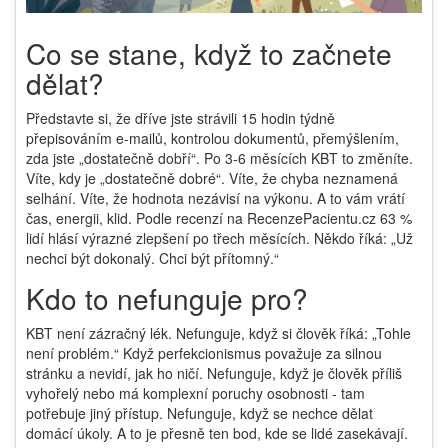
Co se stane, když to začnete
dělat?
Představte si, že dříve jste strávili 15 hodin týdně
přepisováním e-mailů, kontrolou dokumentů, přemýšlením,
zda jste „dostatečně dobří“. Po 3-6 měsících KBT to změníte.
Víte, kdy je „dostatečně dobré“. Víte, že chyba neznamená
selhání. Víte, že hodnota nezávisí na výkonu. A to vám vrátí
čas, energii, klid. Podle recenzí na RecenzePacientu.cz 63 %
lidí hlásí výrazné zlepšení po třech měsících. Někdo říká: „Už
nechci být dokonalý. Chci být přítomný.“
Kdo to nefunguje pro?
KBT není zázračný lék. Nefunguje, když si člověk říká: „Tohle
není problém.“ Když perfekcionismus považuje za silnou
stránku a nevidí, jak ho ničí. Nefunguje, když je člověk příliš
vyhořelý nebo má komplexní poruchy osobnosti - tam
potřebuje jiný přístup. Nefunguje, když se nechce dělat
domácí úkoly. A to je přesně ten bod, kde se lidé zasekávají.