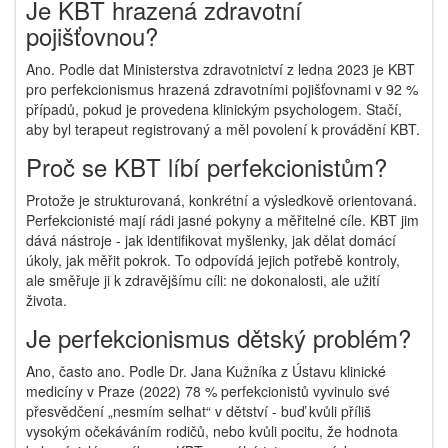
Je KBT hrazená zdravotní
pojišťovnou?
Ano. Podle dat Ministerstva zdravotnictví z ledna 2023 je KBT
pro perfekcionismus hrazená zdravotními pojišťovnami v 92 %
případů, pokud je provedena klinickým psychologem. Stačí,
aby byl terapeut registrovaný a měl povolení k provádění KBT.
Proč se KBT líbí perfekcionistům?
Protože je strukturovaná, konkrétní a výsledkově orientovaná.
Perfekcionisté mají rádi jasné pokyny a měřitelné cíle. KBT jim
dává nástroje - jak identifikovat myšlenky, jak dělat domácí
úkoly, jak měřit pokrok. To odpovídá jejich potřebě kontroly,
ale směřuje ji k zdravějšímu cíli: ne dokonalosti, ale užití
života.
Je perfekcionismus dětský problém?
Ano, často ano. Podle Dr. Jana Kužníka z Ústavu klinické
medicíny v Praze (2022) 78 % perfekcionistů vyvinulo své
přesvědčení „nesmím selhat“ v dětství - buď kvůli příliš
vysokým očekáváním rodičů, nebo kvůli pocitu, že hodnota