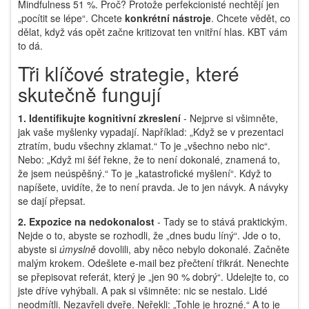
Mindfulness 51 %. Proč? Protože perfekcionisté nechtějí jen
„pocítit se lépe“. Chcete
konkrétní nástroje
. Chcete vědět, co
dělat, když vás opět začne kritizovat ten vnitřní hlas. KBT vám
to dá.
Tři klíčové strategie, které
skutečně fungují
1. Identifikujte kognitivní zkreslení
- Nejprve si všimněte,
jak vaše myšlenky vypadají. Například: „Když se v prezentaci
ztratím, budu všechny zklamat.“ To je „všechno nebo nic“.
Nebo: „Když mi šéf řekne, že to není dokonalé, znamená to,
že jsem neúspěšný.“ To je „katastrofické myšlení“. Když to
napíšete, uvidíte, že to není pravda. Je to jen návyk. A návyky
se dají přepsat.
2. Expozice na nedokonalost
- Tady se to stává praktickým.
Nejde o to, abyste se rozhodli, že „dnes budu líný“. Jde o to,
abyste si
úmyslně
dovolili, aby něco nebylo dokonalé. Začněte
malým krokem. Odešlete e-mail bez přečtení třikrát. Nenechte
se přepisovat referát, který je „jen 90 % dobrý“. Udelejte to, co
jste dříve vyhýbali. A pak si všimněte: nic se nestalo. Lidé
neodmítli. Nezavřeli dveře. Neřekli: „Tohle je hrozné.“ A to je