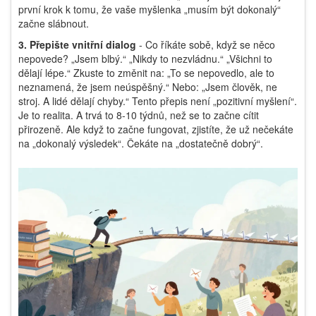
první krok k tomu, že vaše myšlenka „musím být dokonalý“
začne slábnout.
3. Přepište vnitřní dialog
- Co říkáte sobě, když se něco
nepovede? „Jsem blbý.“ „Nikdy to nezvládnu.“ „Všichni to
dělají lépe.“ Zkuste to změnit na: „To se nepovedlo, ale to
neznamená, že jsem neúspěšný.“ Nebo: „Jsem člověk, ne
stroj. A lidé dělají chyby.“ Tento přepis není „pozitivní myšlení“.
Je to realita. A trvá to 8-10 týdnů, než se to začne cítit
přirozeně. Ale když to začne fungovat, zjistíte, že už nečekáte
na „dokonalý výsledek“. Čekáte na „dostatečně dobrý“.