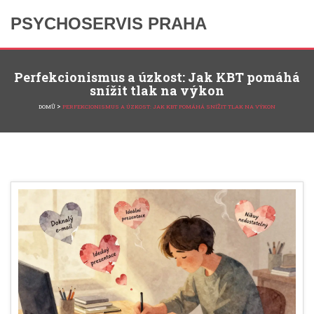
PSYCHOSERVIS PRAHA
Perfekcionismus a úzkost: Jak KBT pomáhá
snížit tlak na výkon
>
DOMŮ
PERFEKCIONISMUS A ÚZKOST: JAK KBT POMÁHÁ SNÍŽIT TLAK NA VÝKON