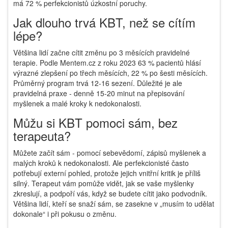
má 72 % perfekcionistů úzkostní poruchy.
Jak dlouho trvá KBT, než se cítím
lépe?
Většina lidí začne cítit změnu po 3 měsících pravidelné
terapie. Podle Mentem.cz z roku 2023 63 % pacientů hlásí
výrazné zlepšení po třech měsících, 22 % po šesti měsících.
Průměrný program trvá 12-16 sezení. Důležité je ale
pravidelná praxe - denně 15-20 minut na přepisování
myšlenek a malé kroky k nedokonalosti.
Můžu si KBT pomoci sám, bez
terapeuta?
Můžete začít sám - pomocí sebevědomí, zápisů myšlenek a
malých kroků k nedokonalosti. Ale perfekcionisté často
potřebují externí pohled, protože jejich vnitřní kritik je příliš
silný. Terapeut vám pomůže vidět, jak se vaše myšlenky
zkreslují, a podpoří vás, když se budete cítit jako podvodník.
Většina lidí, kteří se snaží sám, se zasekne v „musím to udělat
dokonale“ i při pokusu o změnu.