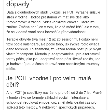
dopady
Data z dlouhodobých studií ukazují, že PCIT výrazně snižuje
stres v rodině. Rodiče přestanou vnímat své děti jako
"problémové" a začnou vidět konkrétní chování, které lze
změnit. Změna není jen v tom, že dítě méně křičí, ale v tom,
že se v domě vrací pocit bezpečí a předvídatelnosti.
Terapie obvykle trvá mezi 12 až 20 sessionmi. Postup není
fixní podle kalendáře, ale podle toho, jak rychle rodič ovládá
dané techniky. To znamená, že každá rodina postupuje svým
vlastním tempem. Metoda je adaptovatelná i pro alternativní
formy péče, jako jsou adoptivní nebo pěst الاvské rodiče, kde
je budování pouta často doprovázeno specifickými traumaty
dítěte.
Je PCIT vhodné i pro velmi malé
děti?
Ano, PCIT je specificky navrženo pro děti od 2 do 7 let. Právě
v tomto věku se formuje základní sociální interakce a
schopnost regulovat emoce, což z něj dělá ideální čas pro
aplikaci této metody. V některých specifických případech,