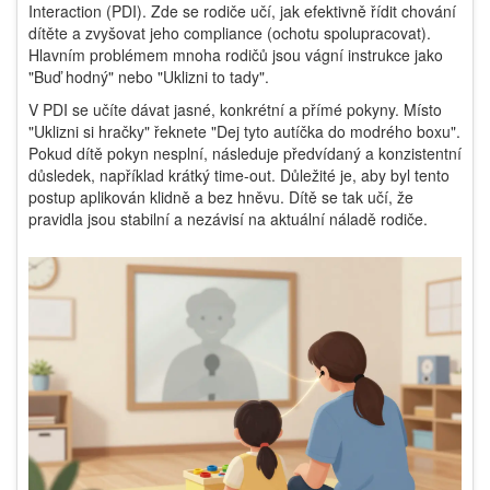
Interaction
(PDI). Zde se rodiče učí, jak efektivně řídit chování
dítěte a zvyšovat jeho compliance (ochotu spolupracovat).
Hlavním problémem mnoha rodičů jsou vágní instrukce jako
"Buď hodný" nebo "Uklizni to tady".
V PDI se učíte dávat jasné, konkrétní a přímé pokyny. Místo
"Uklizni si hračky" řeknete "Dej tyto autíčka do modrého boxu".
Pokud dítě pokyn nesplní, následuje předvídaný a konzistentní
důsledek, například krátký
time-out
. Důležité je, aby byl tento
postup aplikován klidně a bez hněvu. Dítě se tak učí, že
pravidla jsou stabilní a nezávisí na aktuální náladě rodiče.