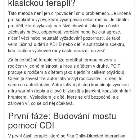
klasickou terapií?
Tato metoda není jen o "povádění si" o problémech. Je určená
pro konkrétní výzvy, které vyčerpávají celou rodinu. Je ideální
pro děti, které vykazují narušivé chování, jako jsou časté
záchvaty hněvu, odpornost, verbální nebo fyzická agrese,
ničení věcí nebo neustálé vyžadování pozornosti. Je také
velmi účinná u dětí s
ADHD
nebo dětí v
autistickém spektru
,
kde tradiční výchovné rady často narážejí na zeď.
Zatímco běžná terapie může probíhat formou hovoru s
rodičem v jedné místnosti a hrou s dítětem v druhé, PCIT
pracuje s rodičem a dítětem jako s jedním celkem (dyádou).
Cílem je zavést tzv. autoritativní styl rodičovství. To není to
samé co autoritářství. Autoritativní přístup kombinuje vysokou
míru warmth (tepla a citové blízkosti) s jasnými, konzistentními
hranicemi. Výsledkem je dítě, které se cítí bezpečně, ale
zároveň ví, co se od něj očekává.
První fáze: Budování mostu
pomocí CDI
V první části terapie, které se říká
Child-Directed Interaction