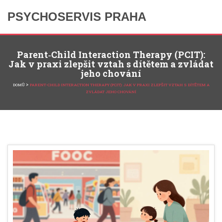
PSYCHOSERVIS PRAHA
Parent‑Child Interaction Therapy (PCIT):
Jak v praxi zlepšit vztah s dítětem a zvládat
jeho chování
>
DOMŮ
PARENT‑CHILD INTERACTION THERAPY (PCIT): JAK V PRAXI ZLEPŠIT VZTAH S DÍTĚTEM A
ZVLÁDAT JEHO CHOVÁNÍ