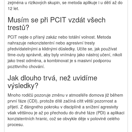
zejména u rizikových skupin, se metoda aplikuje i u dětí až do
12 let.
Musím se při PCIT vzdát všech
trestů?
PCIT nejde o přísný zakáz nebo totální volnost. Metoda
nahrazuje nekonzistentní nebo agresivní tresty
předvídatelnými a klidnými důsledky. Učíte se, jak používat
time-outy správně, aby byly vnímány jako nástroj učení, nikoli
jako trest odměna, a kombinovat je s masivní podporou
pozitivního chování.
Jak dlouho trvá, než uvidíme
výsledky?
Mnoho rodičů pozoruje změnu v atmosféře domova již během
první fáze (CDI), protože dítě začíná cítit větší pozornost a
přijetí. Z đángného pokroku v disciplíně a snížení agresivity
však většinou je až po přechodu do druhé fáze (PDI) a aplikaci
konzistentních hranic, což se obvykle děje v polovině celého
procesu.