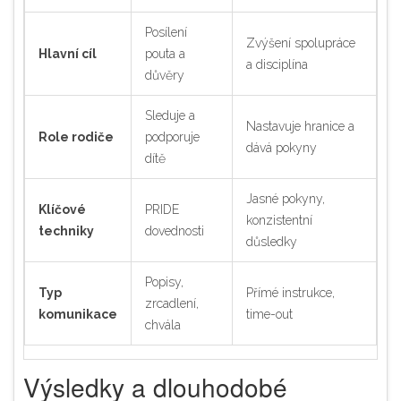
Posílení
Zvýšení spolupráce
Hlavní cíl
pouta a
a disciplína
důvěry
Sleduje a
Nastavuje hranice a
Role rodiče
podporuje
dává pokyny
dítě
Jasné pokyny,
Klíčové
PRIDE
konzistentní
techniky
dovednosti
důsledky
Popisy,
Typ
Přímé instrukce,
zrcadlení,
komunikace
time-out
chvála
Výsledky a dlouhodobé