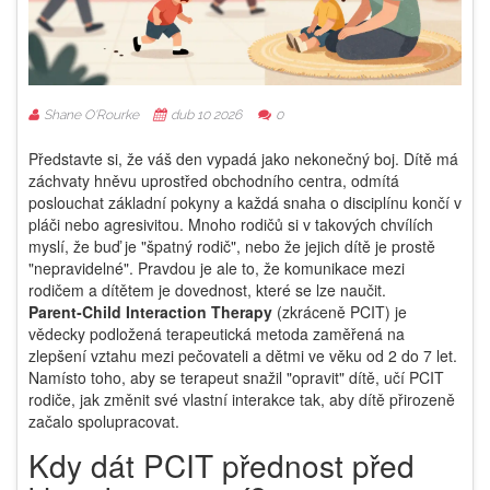
Shane O'Rourke
dub 10 2026
0
Představte si, že váš den vypadá jako nekonečný boj. Dítě má
záchvaty hněvu uprostřed obchodního centra, odmítá
poslouchat základní pokyny a každá snaha o disciplínu končí v
pláči nebo agresivitou. Mnoho rodičů si v takových chvílích
myslí, že buď je "špatný rodič", nebo že jejich dítě je prostě
"nepravidelné". Pravdou je ale to, že komunikace mezi
rodičem a dítětem je dovednost, které se lze naučit.
Parent‑Child Interaction Therapy
(zkráceně
PCIT
) je
vědecky podložená terapeutická metoda zaměřená na
zlepšení vztahu mezi pečovateli a dětmi ve věku od 2 do 7 let
.
Namísto toho, aby se terapeut snažil "opravit" dítě, učí PCIT
rodiče, jak změnit své vlastní interakce tak, aby dítě přirozeně
začalo spolupracovat.
Kdy dát PCIT přednost před