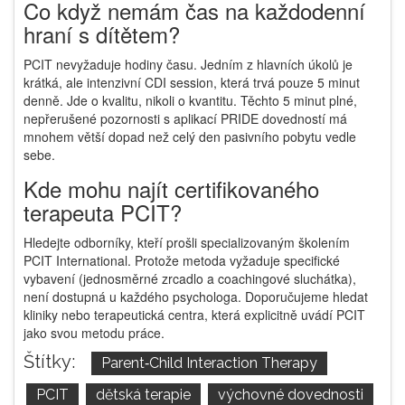
Co když nemám čas na každodenní
hraní s dítětem?
PCIT nevyžaduje hodiny času. Jedním z hlavních úkolů je
krátká, ale intenzivní CDI session, která trvá pouze 5 minut
denně. Jde o kvalitu, nikoli o kvantitu. Těchto 5 minut plné,
nepřerušené pozornosti s aplikací PRIDE dovedností má
mnohem větší dopad než celý den pasivního pobytu vedle
sebe.
Kde mohu najít certifikovaného
terapeuta PCIT?
Hledejte odborníky, kteří prošli specializovaným školením
PCIT International. Protože metoda vyžaduje specifické
vybavení (jednosměrné zrcadlo a coachingové sluchátka),
není dostupná u každého psychologa. Doporučujeme hledat
kliniky nebo terapeutická centra, která explicitně uvádí PCIT
jako svou metodu práce.
Štítky:
Parent‑Child Interaction Therapy
PCIT
dětská terapie
výchovné dovednosti