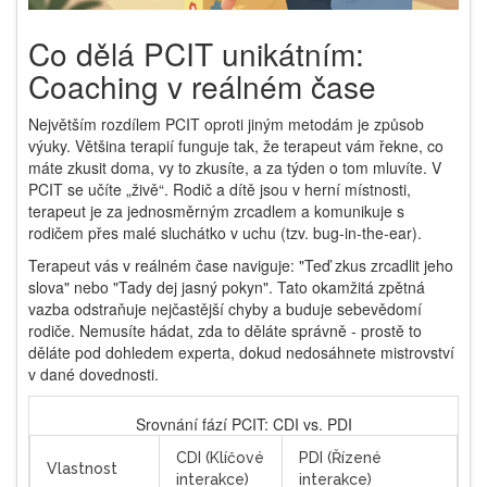
Co dělá PCIT unikátním:
Coaching v reálném čase
Největším rozdílem PCIT oproti jiným metodám je způsob
výuky. Většina terapií funguje tak, že terapeut vám řekne, co
máte zkusit doma, vy to zkusíte, a za týden o tom mluvíte. V
PCIT se učíte „živě“. Rodič a dítě jsou v herní místnosti,
terapeut je za jednosměrným zrcadlem a komunikuje s
rodičem přes malé sluchátko v uchu (tzv. bug-in-the-ear).
Terapeut vás v reálném čase naviguje: "Teď zkus zrcadlit jeho
slova" nebo "Tady dej jasný pokyn". Tato okamžitá zpětná
vazba odstraňuje nejčastější chyby a buduje sebevědomí
rodiče. Nemusíte hádat, zda to děláte správně - prostě to
děláte pod dohledem experta, dokud nedosáhnete mistrovství
v dané dovednosti.
Srovnání fází PCIT: CDI vs. PDI
CDI (Klíčové
PDI (Řízené
Vlastnost
interakce)
interakce)