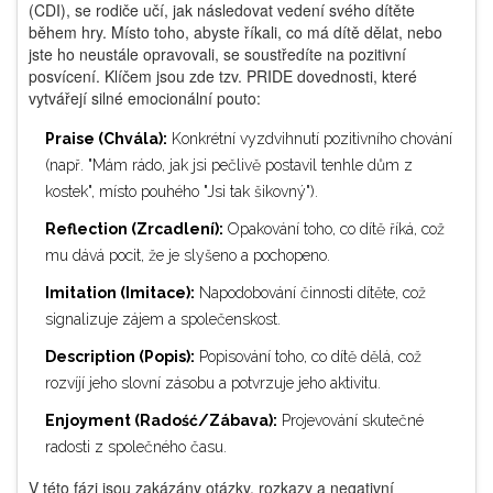
(CDI), se rodiče učí, jak následovat vedení svého dítěte
během hry. Místo toho, abyste říkali, co má dítě dělat, nebo
jste ho neustále opravovali, se soustředíte na pozitivní
posvícení. Klíčem jsou zde tzv. PRIDE dovednosti, které
vytvářejí silné emocionální pouto:
Praise (Chvála):
Konkrétní vyzdvihnutí pozitivního chování
(např. "Mám rádo, jak jsi pečlivě postavil tenhle dům z
kostek", místo pouhého "Jsi tak šikovný").
Reflection (Zrcadlení):
Opakování toho, co dítě říká, což
mu dává pocit, že je slyšeno a pochopeno.
Imitation (Imitace):
Napodobování činnosti dítěte, což
signalizuje zájem a společenskost.
Description (Popis):
Popisování toho, co dítě dělá, což
rozvíjí jeho slovní zásobu a potvrzuje jeho aktivitu.
Enjoyment (Radość/Zábava):
Projevování skutečné
radosti z společného času.
V této fázi jsou zakázány otázky, rozkazy a negativní