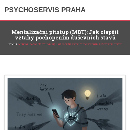
PSYCHOSERVIS PRAHA
Mentalizační přístup (MBT): Jak zlepšit
vztahy pochopením duševních stavů
>
DOMŮ
MENTALIZAČNÍ PŘÍSTUP (MBT): JAK ZLEPŠIT VZTAHY POCHOPENÍM DUŠEVNÍCH STAVŮ