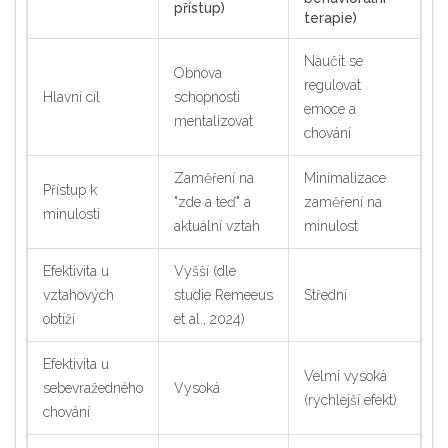
přístup)
terapie)
Naučit se
Obnova
regulovat
Hlavní cíl
schopnosti
emoce a
mentalizovat
chování
Zaměření na
Minimalizace
Přístup k
"zde a teď" a
zaměření na
minulosti
aktuální vztah
minulost
Efektivita u
Vyšší (dle
vztahových
studie Remeeus
Střední
obtíží
et al., 2024)
Efektivita u
Velmi vysoká
sebevražedného
Vysoká
(rychlejší efekt)
chování