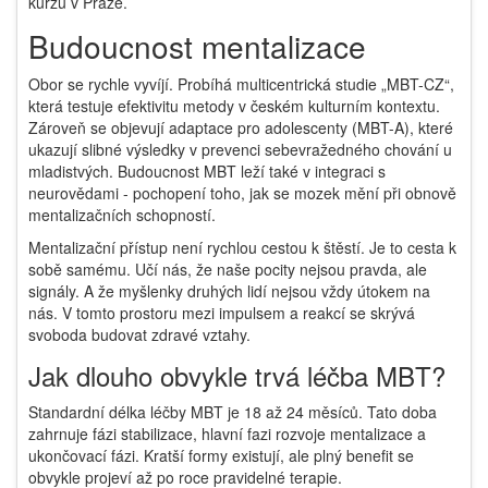
kurzů v Praze.
Budoucnost mentalizace
Obor se rychle vyvíjí. Probíhá multicentrická studie „MBT-CZ“,
která testuje efektivitu metody v českém kulturním kontextu.
Zároveň se objevují adaptace pro adolescenty (MBT-A), které
ukazují slibné výsledky v prevenci sebevražedného chování u
mladistvých. Budoucnost MBT leží také v integraci s
neurovědami - pochopení toho, jak se mozek mění při obnově
mentalizačních schopností.
Mentalizační přístup není rychlou cestou k štěstí. Je to cesta k
sobě samému. Učí nás, že naše pocity nejsou pravda, ale
signály. A že myšlenky druhých lidí nejsou vždy útokem na
nás. V tomto prostoru mezi impulsem a reakcí se skrývá
svoboda budovat zdravé vztahy.
Jak dlouho obvykle trvá léčba MBT?
Standardní délka léčby MBT je 18 až 24 měsíců. Tato doba
zahrnuje fázi stabilizace, hlavní fazi rozvoje mentalizace a
ukončovací fázi. Kratší formy existují, ale plný benefit se
obvykle projeví až po roce pravidelné terapie.