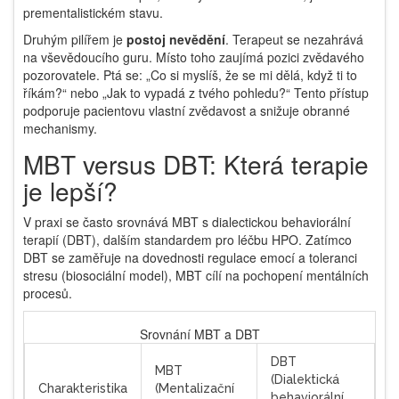
prementalistickém stavu.
Druhým pilířem je
postoj nevědění
. Terapeut se nezahrává
na vševědoucího guru. Místo toho zaujímá pozici zvědavého
pozorovatele. Ptá se: „Co si myslíš, že se mi dělá, když ti to
říkám?“ nebo „Jak to vypadá z tvého pohledu?“ Tento přístup
podporuje pacientovu vlastní zvědavost a snižuje obranné
mechanismy.
MBT versus DBT: Která terapie
je lepší?
V praxi se často srovnává MBT s
dialectickou behaviorální
terapií (DBT)
, dalším standardem pro léčbu HPO. Zatímco
DBT se zaměřuje na dovednosti regulace emocí a toleranci
stresu (biosociální model), MBT cílí na pochopení mentálních
procesů.
Srovnání MBT a DBT
DBT
MBT
(Dialektická
Charakteristika
(Mentalizační
behaviorální