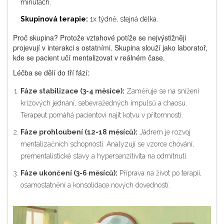
minutách.
Skupinová terapie:
1x týdně, stejná délka.
Proč skupina? Protože vztahové potíže se nejvýstižněji
projevují v interakci s ostatními. Skupina slouží jako laboratoř,
kde se pacient učí mentalizovat v reálném čase.
Léčba se dělí do tří fází:
Fáze stabilizace (3-4 měsíce):
Zaměřuje se na snížení
krizových jednání, sebevražedných impulsů a chaosu.
Terapeut pomáhá pacientovi najít kotvu v přítomnosti.
Fáze prohloubení (12-18 měsíců):
Jádrem je rozvoj
mentalizačních schopností. Analyzují se vzorce chování,
prementalistické stavy a hypersenzitivita na odmítnutí.
Fáze ukončení (3-6 měsíců):
Příprava na život po terapii,
osamostatnění a konsolidace nových dovedností.