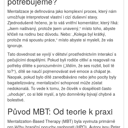
potřebujeme?
Mentalizace
je definována jako komplexní proces, který nám
umožňuje interpretovat vlastní i cizí duševní stavy.
Zjednodušeně řečeno, je to váš vnitřní komentátor, který říká:
„Jsem naštvaný, protože jsem unavený,“ místo toho, abyste
křičeli na rodinu bez důvodu. Nebo: „Kolega byl krátký,
protože má spoustu práce,“ místo abyste si mysleli, že vás
ignoruje.
Tato dovednost se vyvíjí v dětství prostřednictvím interakcí s
pečujícími dospělými. Pokud byli rodiče citliví a reagovali na
potřeby dítěte s porozuměním („Vidím, že ses rozbil, bolí tě
to?“), dítě se naučí pojmenovávat své emoce a chápat je.
Naopak, pokud bylo dítě zanedbáváno nebo jeho pocity byly
bagatelizovány, mentalizační schopnost může zůstat
nedokonalá. To vede k tomu, že člověk v dospělosti často
„uhoduje“, co si lidé myslí, a tyto domněnky bývají chybné a
bolestivé.
Původ MBT: Od teorie k praxi
Mentalization-Based Therapy (MBT)
byla vyvinuta primárně
pro léčbu
hraniční poruchy osobnosti (HPO)
. Autory jsou Peter