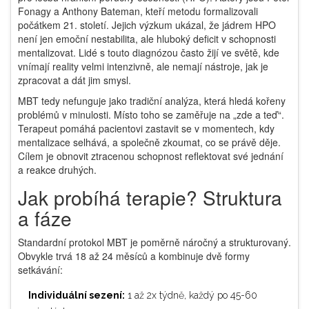
Fonagy a Anthony Bateman, kteří metodu formalizovali
počátkem 21. století. Jejich výzkum ukázal, že jádrem HPO
není jen emoční nestabilita, ale hluboký deficit v schopnosti
mentalizovat. Lidé s touto diagnózou často žijí ve světě, kde
vnímají reality velmi intenzivně, ale nemají nástroje, jak je
zpracovat a dát jim smysl.
MBT tedy nefunguje jako tradiční analýza, která hledá kořeny
problémů v minulosti. Místo toho se zaměřuje na „zde a teď“.
Terapeut pomáhá pacientovi zastavit se v momentech, kdy
mentalizace selhává, a společně zkoumat, co se právě děje.
Cílem je obnovit ztracenou schopnost reflektovat své jednání
a reakce druhých.
Jak probíhá terapie? Struktura
a fáze
Standardní protokol MBT je poměrně náročný a strukturovaný.
Obvykle trvá 18 až 24 měsíců a kombinuje dvě formy
setkávání:
Individuální sezení:
1 až 2x týdně, každý po 45-60