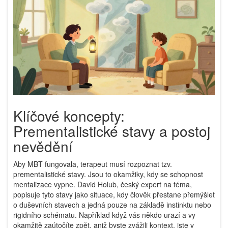
Klíčové koncepty:
Prementalistické stavy a postoj
nevědění
Aby MBT fungovala, terapeut musí rozpoznat tzv.
prementalistické stavy
. Jsou to okamžiky, kdy se schopnost
mentalizace vypne. David Holub, český expert na téma,
popisuje tyto stavy jako situace, kdy člověk přestane přemýšlet
o duševních stavech a jedná pouze na základě instinktu nebo
rigidního schématu. Například když vás někdo urazí a vy
okamžitě zaútočíte zpět, aniž byste zvážili kontext, jste v