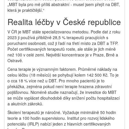
„MBT byla pro mě příliš abstraktní - musel jsem přejít na DBT,
která je praktičtější.“
Realita léčby v České republice
V ČR je MBT stále specializovanou metodou. Podle dat z roku
2023 ji používá přibližně 28,5 % terapeutů pracujících s
poruchami osobnosti, což ji řadí na třetí místo za DBT a TFP.
Počet certifikovaných terapeutů roste, ale stále je jich méně
než 100 v celé zemi. Největší koncentrace je v Praze, Brně a
Ostravě.
Cena terapie je významným faktorem. Průměrné náklady na
celou léčbu (18 měsíců) se pohybují kolem 142 500 Kč. To je
o cca 18 % více než u DBT. Pro mnoho pacientů je to
překážka, zejména pokud není terapie hrazena zdravotní
pojišťovnou. Nicméně studie naznačují, že investice do MBT
se může vyplácet dlouhodobě díky snížení počtu hospitalizací
a akutních zákroků.
Školení terapeutů je náročné. Vyžaduje minimálně 50 hodin
teorie a 100 hodin supervisionu. Institut pro rozvoj lidského
potenciálu (IRLP) nabízí jeden z hlavních certifikovaných