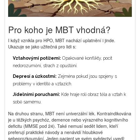
Pro koho je MBT vhodná?
I když vznikla pro HPO, MBT nachází uplatnění i jinde.
Ukazuje se jako užitečná pro lidi s:
Vztahovými potížemi:
Opakované konflikty, pocit
nedorozumění, strach z opuštění.
Depresí a úzkostmi:
Zejména pokud jsou spojeny s
problémy v identitě a vztazích.
Jídelními poruchami:
Kde hraje roli obraz těla a vztah k
sobě samému.
Na druhou stranu, MBT není univerzální lék. Kontraindikována
je u těžkých psychóz, demence nebo výrazného kognitivního
deficitu (MMSE pod 24). Také nemusí sedět lidem, kteří
preferují praktické návody a nenávidí hloubkové
sebeprozkoumání. Jeden pacient ve svém svědectví uvedl: