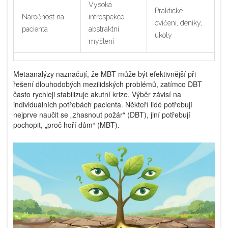
Vysoká
Praktické
Náročnost na
introspekce,
cvičení, deníky,
pacienta
abstraktní
úkoly
myšlení
Metaanalýzy naznačují, že MBT může být efektivnější při
řešení dlouhodobých mezilidských problémů, zatímco DBT
často rychleji stabilizuje akutní krize. Výběr závisí na
individuálních potřebách pacienta. Někteří lidé potřebují
nejprve naučit se „zhasnout požár“ (DBT), jiní potřebují
pochopit, „proč hoří dům“ (MBT).