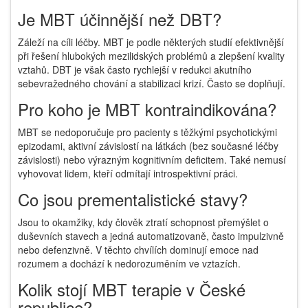
Je MBT účinnější než DBT?
Záleží na cíli léčby. MBT je podle některých studií efektivnější
při řešení hlubokých mezilidských problémů a zlepšení kvality
vztahů. DBT je však často rychlejší v redukci akutního
sebevražedného chování a stabilizaci krizí. Často se doplňují.
Pro koho je MBT kontraindikována?
MBT se nedoporučuje pro pacienty s těžkými psychotickými
epizodami, aktivní závislostí na látkách (bez současné léčby
závislosti) nebo výrazným kognitivním deficitem. Také nemusí
vyhovovat lidem, kteří odmítají introspektivní práci.
Co jsou prementalistické stavy?
Jsou to okamžiky, kdy člověk ztratí schopnost přemýšlet o
duševních stavech a jedná automatizovaně, často impulzivně
nebo defenzivně. V těchto chvílích dominují emoce nad
rozumem a dochází k nedorozuměním ve vztazích.
Kolik stojí MBT terapie v České
republice?