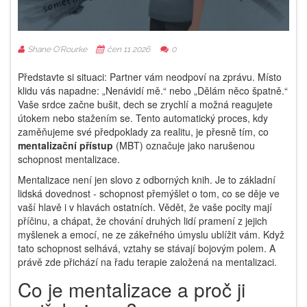
Shane O'Rourke
čen 11 2026
0
Představte si situaci: Partner vám neodpoví na zprávu. Místo
klidu vás napadne: „Nenávidí mě.“ nebo „Dělám něco špatně.“
Vaše srdce začne bušit, dech se zrychlí a možná reagujete
útokem nebo stažením se. Tento automatický proces, kdy
zaměňujeme své předpoklady za realitu, je přesně tím, co
mentalizační přístup
(
MBT
) označuje jako narušenou
schopnost mentalizace.
Mentalizace není jen slovo z odborných knih. Je to základní
lidská dovednost - schopnost přemýšlet o tom, co se děje ve
vaší hlavě i v hlavách ostatních. Vědět, že vaše pocity mají
příčinu, a chápat, že chování druhých lidí pramení z jejich
myšlenek a emocí, ne ze zákeřného úmyslu ublížit vám. Když
tato schopnost selhává, vztahy se stávají bojovým polem. A
právě zde přichází na řadu terapie založená na mentalizaci.
Co je mentalizace a proč ji