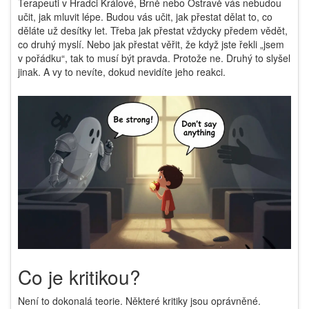
Terapeuti v Hradci Králové, Brně nebo Ostravě vás nebudou
učit, jak mluvit lépe. Budou vás učit, jak přestat dělat to, co
děláte už desítky let. Třeba jak přestat vždycky předem vědět,
co druhý myslí. Nebo jak přestat věřit, že když jste řekli „jsem
v pořádku“, tak to musí být pravda. Protože ne. Druhý to slyšel
jinak. A vy to nevíte, dokud nevidíte jeho reakci.
Co je kritikou?
Není to dokonalá teorie. Některé kritiky jsou oprávněné.