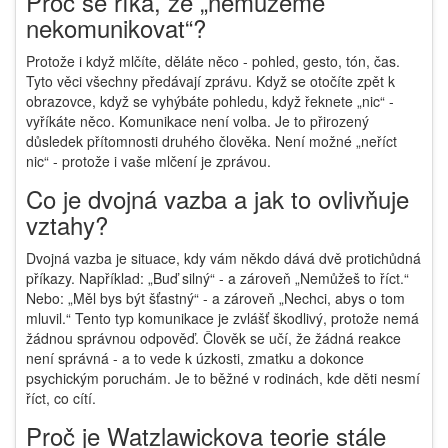
Proč se říká, že „nemůžeme
nekomunikovat“?
Protože i když mlčíte, děláte něco - pohled, gesto, tón, čas.
Tyto věci všechny předávají zprávu. Když se otočíte zpět k
obrazovce, když se vyhýbáte pohledu, když řeknete „nic“ -
vyříkáte něco. Komunikace není volba. Je to přirozený
důsledek přítomnosti druhého člověka. Není možné „neříct
nic“ - protože i vaše mlčení je zprávou.
Co je dvojná vazba a jak to ovlivňuje
vztahy?
Dvojná vazba je situace, kdy vám někdo dává dvě protichůdná
příkazy. Například: „Buď silný“ - a zároveň „Nemůžeš to říct.“
Nebo: „Měl bys být šťastný“ - a zároveň „Nechci, abys o tom
mluvil.“ Tento typ komunikace je zvlášť škodlivý, protože nemá
žádnou správnou odpověď. Člověk se učí, že žádná reakce
není správná - a to vede k úzkosti, zmatku a dokonce
psychickým poruchám. Je to běžné v rodinách, kde děti nesmí
říct, co cítí.
Proč je Watzlawickova teorie stále