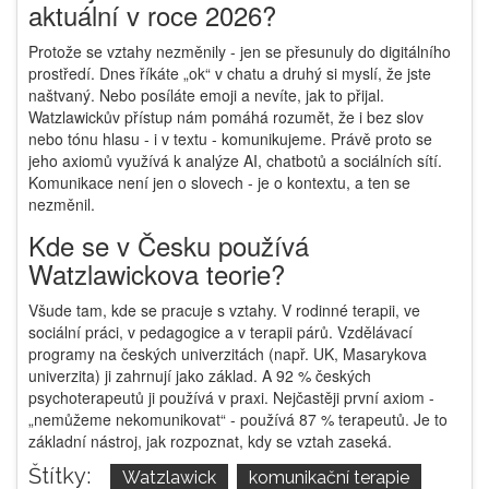
aktuální v roce 2026?
Protože se vztahy nezměnily - jen se přesunuly do digitálního
prostředí. Dnes říkáte „ok“ v chatu a druhý si myslí, že jste
naštvaný. Nebo posíláte emoji a nevíte, jak to přijal.
Watzlawickův přístup nám pomáhá rozumět, že i bez slov
nebo tónu hlasu - i v textu - komunikujeme. Právě proto se
jeho axiomů využívá k analýze AI, chatbotů a sociálních sítí.
Komunikace není jen o slovech - je o kontextu, a ten se
nezměnil.
Kde se v Česku používá
Watzlawickova teorie?
Všude tam, kde se pracuje s vztahy. V rodinné terapii, ve
sociální práci, v pedagogice a v terapii párů. Vzdělávací
programy na českých univerzitách (např. UK, Masarykova
univerzita) ji zahrnují jako základ. A 92 % českých
psychoterapeutů ji používá v praxi. Nejčastěji první axiom -
„nemůžeme nekomunikovat“ - používá 87 % terapeutů. Je to
základní nástroj, jak rozpoznat, kdy se vztah zaseká.
Štítky:
Watzlawick
komunikační terapie