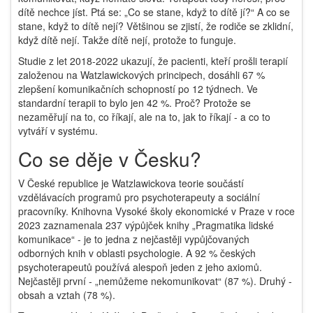
dítě nechce jíst. Ptá se: „Co se stane, když to dítě jí?“ A co se
stane, když to dítě nejí? Většinou se zjistí, že rodiče se zklidní,
když dítě nejí. Takže dítě nejí, protože to funguje.
Studie z let 2018-2022 ukazují, že pacienti, kteří prošli terapií
založenou na Watzlawickových principech, dosáhli 67 %
zlepšení komunikačních schopností po 12 týdnech. Ve
standardní terapii to bylo jen 42 %. Proč? Protože se
nezaměřují na to, co říkají, ale na to, jak to říkají - a co to
vytváří v systému.
Co se děje v Česku?
V České republice je Watzlawickova teorie součástí
vzdělávacích programů pro psychoterapeuty a sociální
pracovníky. Knihovna Vysoké školy ekonomické v Praze v roce
2023 zaznamenala 237 výpůjček knihy „Pragmatika lidské
komunikace“ - je to jedna z nejčastěji vypůjčovaných
odborných knih v oblasti psychologie. A 92 % českých
psychoterapeutů používá alespoň jeden z jeho axiomů.
Nejčastěji první - „nemůžeme nekomunikovat“ (87 %). Druhý -
obsah a vztah (78 %).