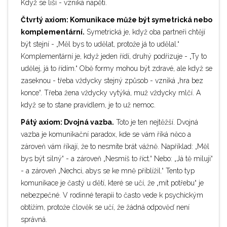
Když se liší - vzniká napětí.
Čtvrtý axiom: Komunikace může být symetrická nebo
komplementární.
Symetrická je, když oba partneři chtějí
být stejní - „Měl bys to udělat, protože já to udělal.“
Komplementární je, když jeden řídí, druhý podřizuje - „Ty to
udělej, já to řídím.“ Obě formy mohou být zdravé, ale když se
zaseknou - třeba vždycky stejný způsob - vzniká „hra bez
konce“. Třeba žena vždycky vytýká, muž vždycky mlčí. A
když se to stane pravidlem, je to už nemoc.
Pátý axiom: Dvojná vazba.
Toto je ten nejtěžší. Dvojná
vazba je komunikační paradox, kde se vám říká něco a
zároveň vám říkají, že to nesmíte brát vážně. Například: „Měl
bys být silný“ - a zároveň „Nesmíš to říct.“ Nebo: „Já tě miluji“
- a zároveň „Nechci, abys se ke mně přiblížil.“ Tento typ
komunikace je častý u dětí, které se učí, že „mít potřebu“ je
nebezpečné. V rodinné terapii to často vede k psychickým
obtížím, protože člověk se učí, že žádná odpověď není
správná.