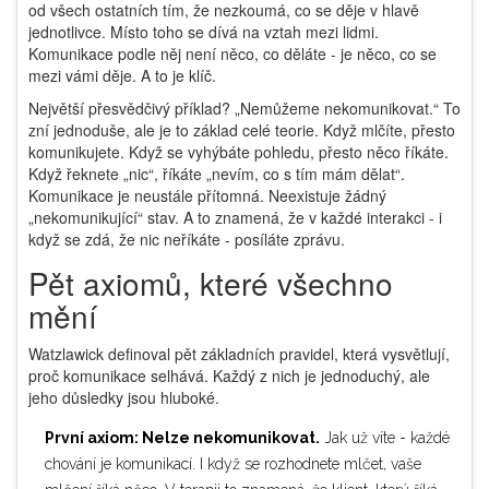
od všech ostatních tím, že nezkoumá, co se děje v hlavě
jednotlivce. Místo toho se dívá na vztah mezi lidmi.
Komunikace podle něj není něco, co děláte - je něco, co se
mezi vámi děje. A to je klíč.
Největší přesvědčivý příklad? „Nemůžeme nekomunikovat.“ To
zní jednoduše, ale je to základ celé teorie. Když mlčíte, přesto
komunikujete. Když se vyhýbáte pohledu, přesto něco říkáte.
Když řeknete „nic“, říkáte „nevím, co s tím mám dělat“.
Komunikace je neustále přítomná. Neexistuje žádný
„nekomunikující“ stav. A to znamená, že v každé interakci - i
když se zdá, že nic neříkáte - posíláte zprávu.
Pět axiomů, které všechno
mění
Watzlawick definoval pět základních pravidel, která vysvětlují,
proč komunikace selhává. Každý z nich je jednoduchý, ale
jeho důsledky jsou hluboké.
První axiom: Nelze nekomunikovat.
Jak už víte - každé
chování je komunikací. I když se rozhodnete mlčet, vaše