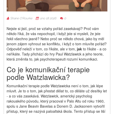
Shane O'Rourke
úno 18 2026
0
Nejste si jistí, proč se vztahy pořád zasekávají? Proč vám
někdo říká, že vás nepochopil, i když jste si mysleli, že jste
řekli všechno jasně? Nebo proč se někdo chová, jako by měl
jenom zájem vyhnout se konfliktu, i když o tom mluvíte pořád?
Odpověď neleží v tom, co říkáte, ale v tom,
jak
to říkáte - a co
neříkáte. Tady přichází do hry Paul Watzlawick a jeho teorie,
která změnila to, jak psychoterapeuti rozumí komunikaci.
Co je komunikační terapie
podle Watzlawicka?
Komunikační terapie podle Watzlawicka není o tom, jak lépe
mluvit. Je to o tom, jak přestat dělat to, co děláte už desítky let
- a co vás zasekává. Watzlawick, americký psycholog
rakouského původu, který pracoval v Palo Altu od roku 1960,
spolu s Jane Beavin Bavelas a Donem D. Jacksonem vytvořil
přístup, který se nazývá paloaltská škola. Tento přístup se liší