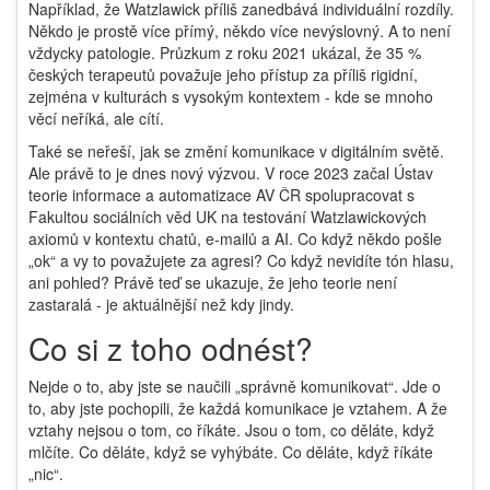
Například, že Watzlawick příliš zanedbává individuální rozdíly.
Někdo je prostě více přímý, někdo více nevýslovný. A to není
vždycky patologie. Průzkum z roku 2021 ukázal, že 35 %
českých terapeutů považuje jeho přístup za příliš rigidní,
zejména v kulturách s vysokým kontextem - kde se mnoho
věcí neříká, ale cítí.
Také se neřeší, jak se změní komunikace v digitálním světě.
Ale právě to je dnes nový výzvou. V roce 2023 začal Ústav
teorie informace a automatizace AV ČR spolupracovat s
Fakultou sociálních věd UK na testování Watzlawickových
axiomů v kontextu chatů, e-mailů a AI. Co když někdo pošle
„ok“ a vy to považujete za agresi? Co když nevidíte tón hlasu,
ani pohled? Právě teď se ukazuje, že jeho teorie není
zastaralá - je aktuálnější než kdy jindy.
Co si z toho odnést?
Nejde o to, aby jste se naučili „správně komunikovat“. Jde o
to, aby jste pochopili, že každá komunikace je vztahem. A že
vztahy nejsou o tom, co říkáte. Jsou o tom, co děláte, když
mlčíte. Co děláte, když se vyhýbáte. Co děláte, když říkáte
„nic“.