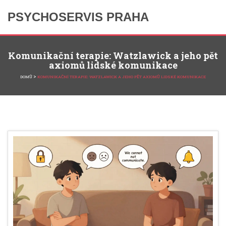
PSYCHOSERVIS PRAHA
Komunikační terapie: Watzlawick a jeho pět
axiomů lidské komunikace
>
DOMŮ
KOMUNIKAČNÍ TERAPIE: WATZLAWICK A JEHO PĚT AXIOMŮ LIDSKÉ KOMUNIKACE