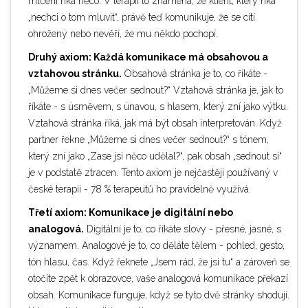
mlčení říká něco. V terapii to znamená, že klient, který říká
„nechci o tom mluvit“, právě teď komunikuje, že se cítí
ohrožený nebo nevěří, že mu někdo pochopí.
Druhý axiom: Každá komunikace má obsahovou a
vztahovou stránku.
Obsahová stránka je to, co říkáte -
„Můžeme si dnes večer sednout?“ Vztahová stránka je, jak to
říkáte - s úsměvem, s únavou, s hlasem, který zní jako výtku.
Vztahová stránka říká, jak má být obsah interpretován. Když
partner řekne „Můžeme si dnes večer sednout?“ s tónem,
který zní jako „Zase jsi něco udělal?“, pak obsah „sednout si“
je v podstatě ztracen. Tento axiom je nejčastěji používaný v
české terapii - 78 % terapeutů ho pravidelně využívá.
Třetí axiom: Komunikace je digitální nebo
analogová.
Digitální je to, co říkáte slovy - přesné, jasné, s
významem. Analogové je to, co děláte tělem - pohled, gesto,
tón hlasu, čas. Když řeknete „Jsem rád, že jsi tu“ a zároveň se
otočíte zpět k obrazovce, vaše analogová komunikace překazí
obsah. Komunikace funguje, když se tyto dvě stránky shodují.