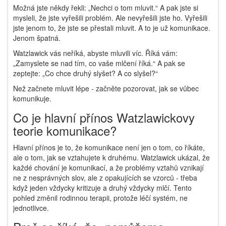
Možná jste někdy řekli: „Nechci o tom mluvit.“ A pak jste si
mysleli, že jste vyřešili problém. Ale nevyřešili jste ho. Vyřešili
jste jenom to, že jste se přestali mluvit. A to je už komunikace.
Jenom špatná.
Watzlawick vás neříká, abyste mluvili víc. Říká vám:
„Zamyslete se nad tím, co vaše mlčení říká.“ A pak se
zeptejte: „Co chce druhý slyšet? A co slyšel?“
Než začnete mluvit lépe - začněte pozorovat, jak se vůbec
komunikuje.
Co je hlavní přínos Watzlawickovy
teorie komunikace?
Hlavní přínos je to, že komunikace není jen o tom, co říkáte,
ale o tom, jak se vztahujete k druhému. Watzlawick ukázal, že
každé chování je komunikací, a že problémy vztahů vznikají
ne z nesprávných slov, ale z opakujících se vzorců - třeba
když jeden vždycky kritizuje a druhý vždycky mlčí. Tento
pohled změnil rodinnou terapii, protože léčí systém, ne
jednotlivce.