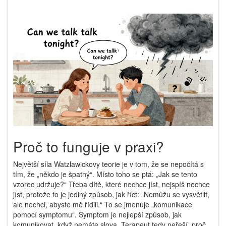
Proč to funguje v praxi?
Největší síla Watzlawickovy teorie je v tom, že se nepočítá s
tím, že „někdo je špatný“. Místo toho se ptá: „Jak se tento
vzorec udržuje?“ Třeba dítě, které nechce jíst, nejspíš nechce
jíst, protože to je jediný způsob, jak říct: „Nemůžu se vysvětlit,
ale nechci, abyste mě řídili.“ To se jmenuje „komunikace
pomocí symptomu“. Symptom je nejlepší způsob, jak
komunikovat, když nemáte slova. Terapeut tedy neřeší, proč