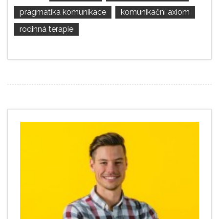
pragmatika komunikace
komunikační axiom
rodinná terapie