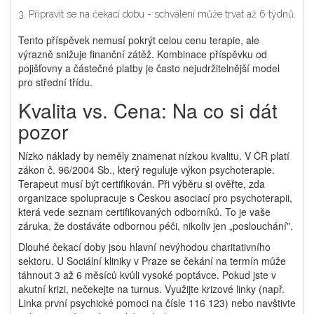
Připravit se na čekací dobu - schválení může trvat až 6 týdnů.
Tento příspěvek nemusí pokrýt celou cenu terapie, ale
výrazně snižuje finanční zátěž. Kombinace příspěvku od
pojišťovny a částečné platby je často nejudržitelnější model
pro střední třídu.
Kvalita vs. Cena: Na co si dát
pozor
Nízko náklady by neměly znamenat nízkou kvalitu. V ČR platí
zákon č. 96/2004 Sb., který reguluje výkon psychoterapie.
Terapeut musí být certifikován. Při výběru si ověřte, zda
organizace spolupracuje s
Českou asociací pro psychoterapii
,
která vede seznam certifikovaných odborníků. To je vaše
záruka, že dostáváte odbornou péči, nikoliv jen „poslouchání".
Dlouhé čekací doby jsou hlavní nevýhodou charitativního
sektoru. U Sociální kliniky v Praze se čekání na termín může
táhnout 3 až 6 měsíců kvůli vysoké poptávce. Pokud jste v
akutní krizi, nečekejte na turnus. Využijte krizové linky (např.
Linka první psychické pomoci na čísle 116 123) nebo navštivte