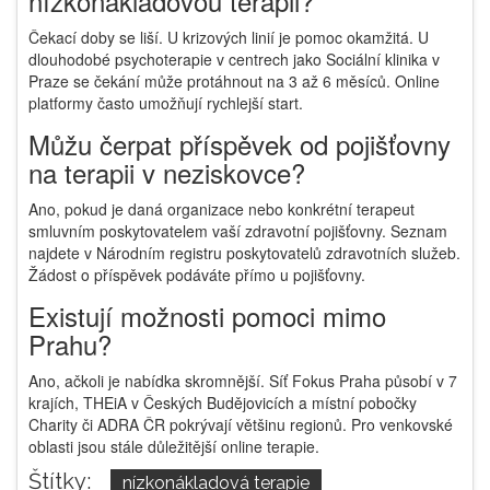
nízkonákladovou terapii?
Čekací doby se liší. U krizových linií je pomoc okamžitá. U
dlouhodobé psychoterapie v centrech jako Sociální klinika v
Praze se čekání může protáhnout na 3 až 6 měsíců. Online
platformy často umožňují rychlejší start.
Můžu čerpat příspěvek od pojišťovny
na terapii v neziskovce?
Ano, pokud je daná organizace nebo konkrétní terapeut
smluvním poskytovatelem vaší zdravotní pojišťovny. Seznam
najdete v Národním registru poskytovatelů zdravotních služeb.
Žádost o příspěvek podáváte přímo u pojišťovny.
Existují možnosti pomoci mimo
Prahu?
Ano, ačkoli je nabídka skromnější. Síť Fokus Praha působí v 7
krajích, THEiA v Českých Budějovicích a místní pobočky
Charity či ADRA ČR pokrývají většinu regionů. Pro venkovské
oblasti jsou stále důležitější online terapie.
Štítky:
nízkonákladová terapie