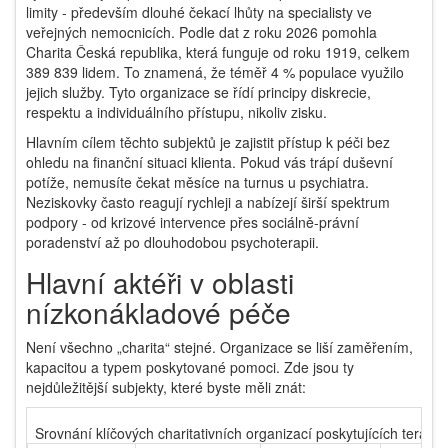
limity - především dlouhé čekací lhůty na specialisty ve
veřejných nemocnicích. Podle dat z roku 2026 pomohla
Charita Česká republika
, která funguje od roku 1919, celkem
389 839 lidem. To znamená, že téměř 4 % populace využilo
jejich služby. Tyto organizace se řídí principy diskrecie,
respektu a individuálního přístupu, nikoliv zisku.
Hlavním cílem těchto subjektů je zajistit přístup k péči bez
ohledu na finanční situaci klienta. Pokud vás trápí duševní
potíže, nemusíte čekat měsíce na turnus u psychiatra.
Neziskovky často reagují rychleji a nabízejí širší spektrum
podpory - od krizové intervence přes sociálně-právní
poradenství až po dlouhodobou psychoterapii.
Hlavní aktéři v oblasti
nízkonákladové péče
Není všechno „charita“ stejné. Organizace se liší zaměřením,
kapacitou a typem poskytované pomoci. Zde jsou ty
nejdůležitější subjekty, které byste měli znát:
Srovnání klíčových charitativních organizací poskytujících terapii