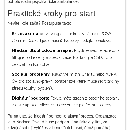
pohotovostní psychiatrické ambulance.
Praktické kroky pro start
Nevíte, kde začít? Postupujte takto:
Krizová situace:
Zavolejte na linku CSDZ nebo ROSA
Centrum (pokud jde o násilí). Nebo vyhledejte pohotovost.
Hledání dlouhodobé terapie:
Projděte web Terapie.cz a
filtrujte podle ceny a specializace. Kontaktujte CSDZ pro
bezplatnou konzultaci.
Sociální problémy:
Navštivte místní Charitu nebo ADRA
ČR pro sociálně-právní poradenství, které může řešit příčiny
stresu (dluhy, bydlení).
Digitální podpora:
Pokud máte strach z osobního setkání,
zkuste aplikaci Mindwell nebo online platformu Hedepy.
Pamatujte, že hledání pomoci je aktivní proces. Organizace
jako Nadace Divoké husy podporují neziskovky tím, že
zdvojnásobují výtěžek z benefičních akcí, čímž pomáhají