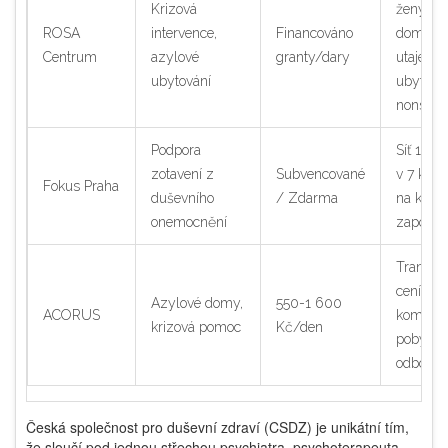
Krizová
ženy obě
ROSA
intervence,
Financováno
domácího
Centrum
azylové
granty/dary
utajené
ubytování
ubytován
nonstop 
Podpora
Síť 10 o
zotavení z
Subvencované
v 7 kraj
Fokus Praha
duševního
/ Zdarma
na komu
onemocnění
zapojení
Transpa
ceník,
Azylové domy,
550-1 600
ACORUS
kombin
krizová pomoc
Kč/den
pobytu 
odborné
Česká společnost pro duševní zdraví (CSDZ)
je unikátní tím,
že sloučí pod jednou střechou psychiatra, psychoterapeuta,