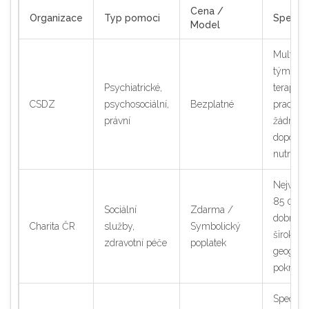
Cena /
Organizace
Typ pomoci
Specifi
Model
Multidis
tým (lék
Psychiatrické,
terapeut
CSDZ
psychosociální,
Bezplatné
pracovní
právní
žádná
doporuč
nutná
Největší
85 000+
Sociální
Zdarma /
dobrovol
Charita ČR
služby,
Symbolický
široké
zdravotní péče
poplatek
geografi
pokrytí
Speciali