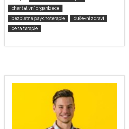
charitativní organizace
bezplatná psychoterapie
duševní zdraví
cena terapie