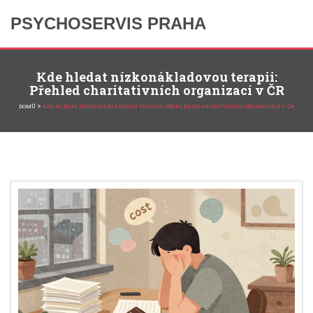
PSYCHOSERVIS PRAHA
Kde hledat nízkonákladovou terapii:
Přehled charitativních organizací v ČR
>
DOMŮ
KDE HLEDAT NÍZKONÁKLADOVOU TERAPII: PŘEHLED CHARITATIVNÍCH ORGANIZACÍ V ČR