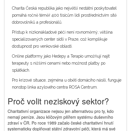
Charita Česká republika
jako největší nestátní poskytovatel
pomáhá ročně téměř 400 tisícům lidí prostřednictvím sítě
dobrovolníků a profesionálů.
Přístup k nízkonákladové péči není rovnoměrný; většina
specializovaných center sídlí v Praze, což komplikuje
dostupnost pro venkovské oblasti.
Online platformy jako
Hedepy
a
Terapio
umožňují najít
terapeuty s nižšími cenami nebo možnost platby po
splátkách.
Pro krizové situace, zejména u obětí domácího násilí, funguje
nonstop linka azylového centra
ROSA Centrum
.
Proč volit neziskový sektor?
Charitativní organizace nejsou jen alternativou pro ty, kdo
nemají peníze. Jsou klíčovým pilířem systému duševního
zdraví v ČR. Po roce 1989 začalo české charitativní hnutí
systematicky doplňovat státní zdravotní péči, která má své