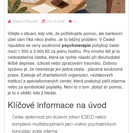
Shane O'Rourke
čec 8 2026
0
Vítejte v situaci, kdy víte, že potřebujete pomoc, ale bankovní
účet vám říká něco jiného. Je to běžný problém. V České
republice se ceny soukromé
psychoterapie
pohybují často
mezi 1 500 a 3 000 Kč za jednu hodinu. Pro mnoho lidí je to
nedostatečná částka, která se rychle násobí při dlouhodobé
léčbě deprese, úzkosti nebo zpracování traumatu. Dobrou
zprávou je, že neexistuje jen jedna cesta - placená soukromá
praxe. Existuje síť charitativních organizací, neziskových
institucí a specializovaných center, která poskytují péči zdarma
nebo za symbolické poplatky. Není to o tom „dobyt si“ pomoc,
je to o vědět, kde ji hledat.
Klíčové informace na úvod
Česká společnost pro duševní zdraví (CSDZ)
nabízí
komplexní multidisciplinární péči včetně psychiatrických
konzultací zcela zdarma.