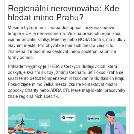
Regionální nerovnováha: Kde
hledat mimo Prahu?
Musíme být upřímní - mapa dostupnosti nízkonákladové
terapie v ČR je nerovnoměrná. Většina předních organizací,
včetně Sociální kliniky, Meetiny nebo ROSA Centra, má sídlo v
hlavním městě. Pro obyvatele menších měst a vesnic to
znamená, že buď musí cestovat, nebo spoléhat na online
formy pomoci.
Příkladem výjimky je
THEiA
v Českých Budějovicích, která
poskytuje kvalitní služby jižnímu Čechám. Síť
Fokus Praha
se
snaží tento deficit kompenzovat rozšiřováním do dalších krajů.
Pokud žijete mimo velká města, zkuste kontaktovat místní
pobočky Charity nebo ADRA ČR, které mají lokální pracovníky
znalé regionálních specifik.