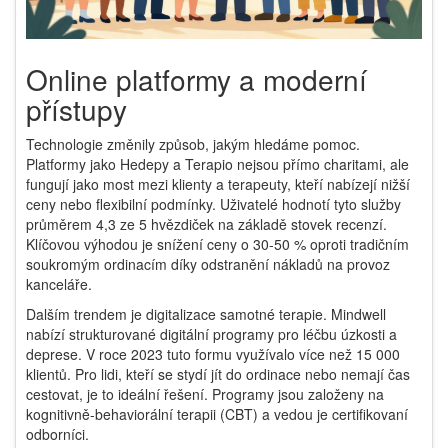
Online platformy a moderní
přístupy
Technologie změnily způsob, jakým hledáme pomoc.
Platformy jako
Hedepy
a
Terapio
nejsou přímo charitami, ale
fungují jako most mezi klienty a terapeuty, kteří nabízejí nižší
ceny nebo flexibilní podmínky. Uživatelé hodnotí tyto služby
průměrem 4,3 ze 5 hvězdiček na základě stovek recenzí.
Klíčovou výhodou je snížení ceny o 30-50 % oproti tradičním
soukromým ordinacím díky odstranění nákladů na provoz
kanceláře.
Dalším trendem je digitalizace samotné terapie.
Mindwell
nabízí strukturované digitální programy pro léčbu úzkosti a
deprese. V roce 2023 tuto formu využívalo více než 15 000
klientů. Pro lidi, kteří se stydí jít do ordinace nebo nemají čas
cestovat, je to ideální řešení. Programy jsou založeny na
kognitivně-behaviorální terapii (CBT) a vedou je certifikovaní
odborníci.