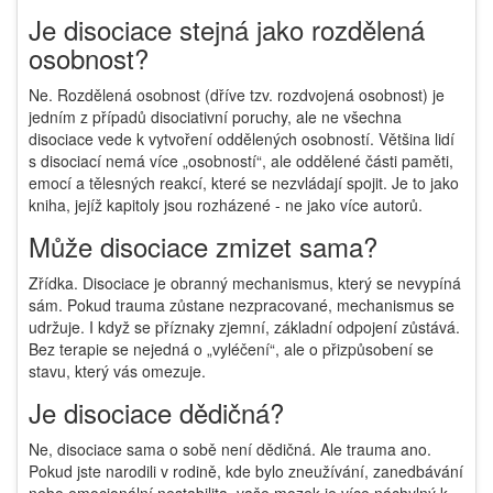
Je disociace stejná jako rozdělená
osobnost?
Ne. Rozdělená osobnost (dříve tzv. rozdvojená osobnost) je
jedním z případů disociativní poruchy, ale ne všechna
disociace vede k vytvoření oddělených osobností. Většina lidí
s disociací nemá více „osobností“, ale oddělené části paměti,
emocí a tělesných reakcí, které se nezvládají spojit. Je to jako
kniha, jejíž kapitoly jsou rozházené - ne jako více autorů.
Může disociace zmizet sama?
Zřídka. Disociace je obranný mechanismus, který se nevypíná
sám. Pokud trauma zůstane nezpracované, mechanismus se
udržuje. I když se příznaky zjemní, základní odpojení zůstává.
Bez terapie se nejedná o „vyléčení“, ale o přizpůsobení se
stavu, který vás omezuje.
Je disociace dědičná?
Ne, disociace sama o sobě není dědičná. Ale trauma ano.
Pokud jste narodili v rodině, kde bylo zneužívání, zanedbávání