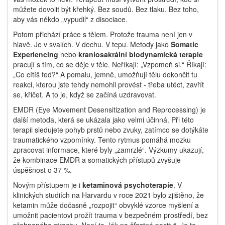
můžete dovolit být křehký. Bez soudů. Bez tlaku. Bez toho,
aby vás někdo „vypudil“ z disociace.
Potom přichází práce s tělem. Protože trauma není jen v
hlavě. Je v svalích. V dechu. V tepu. Metody jako
Somatic
Experiencing
nebo
kraniosakrální biodynamická terapie
pracují s tím, co se děje v těle. Neříkají: „Vzpomeň si.“ Říkají:
„Co cítíš teď?“ A pomalu, jemně, umožňují tělu dokončit tu
reakci, kterou jste tehdy nemohli provést - třeba utéct, zavřít
se, křičet. A to je, když se začíná uzdravovat.
EMDR (Eye Movement Desensitization and Reprocessing) je
další metoda, která se ukázala jako velmi účinná. Při této
terapii sledujete pohyb prstů nebo zvuky, zatímco se dotýkáte
traumatického vzpomínky. Tento rytmus pomáhá mozku
zpracovat informace, které byly „zamrzlé“. Výzkumy ukazují,
že kombinace EMDR a somatických přístupů zvyšuje
úspěšnost o 37 %.
Novým přístupem je i
ketaminová psychoterapie
. V
klinických studiích na Harvardu v roce 2021 bylo zjištěno, že
ketamin může dočasně „rozpojit“ obvyklé vzorce myšlení a
umožnit pacientovi prožít trauma v bezpečném prostředí, bez
přehnaného strachu. Není to „lék na šťastné pocity“. Je to