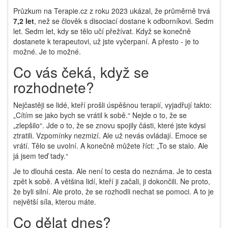
Průzkum na Terapie.cz z roku 2023 ukázal, že průměrně trvá
7,2 let
, než se člověk s disociací dostane k odborníkovi. Sedm
let. Sedm let, kdy se tělo učí přežívat. Když se konečně
dostanete k terapeutovi, už jste vyčerpaní. A přesto - je to
možné. Je to možné.
Co vás čeká, když se
rozhodnete?
Nejčastěji se lidé, kteří prošli úspěšnou terapií, vyjadřují takto:
„Cítím se jako bych se vrátil k sobě.“ Nejde o to, že se
„zlepšilo“. Jde o to, že se znovu spojily části, které jste kdysi
ztratili. Vzpomínky nezmizí. Ale už nevás ovládají. Emoce se
vrátí. Tělo se uvolní. A konečně můžete říct: „To se stalo. Ale
já jsem teď tady.“
Je to dlouhá cesta. Ale není to cesta do neznáma. Je to cesta
zpět k sobě. A většina lidí, kteří ji začali, ji dokončili. Ne proto,
že byli silní. Ale proto, že se rozhodli nechat se pomoci. A to je
největší síla, kterou máte.
Co dělat dnes?