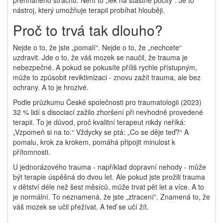
nástroj, který umožňuje terapii probíhat hlouběji.
Proč to trvá tak dlouho?
Nejde o to, že jste „pomalí“. Nejde o to, že „nechcete“
uzdravit. Jde o to, že váš mozek se naučil, že trauma je
nebezpečné. A pokud se pokusíte příliš rychle přístupným,
může to způsobit reviktimizaci - znovu zažít trauma, ale bez
ochrany. A to je hrozivé.
Podle průzkumu České společnosti pro traumatologii (2023)
32 % lidí s disociací zažilo zhoršení při nevhodně provedené
terapii. To je důvod, proč kvalitní terapeut nikdy neříká:
„Vzpomeň si na to.“ Vždycky se ptá: „Co se děje teď?“ A
pomalu, krok za krokem, pomáhá připojit minulost k
přítomnosti.
U jednorázového trauma - například dopravní nehody - může
být terapie úspěšná do dvou let. Ale pokud jste prožili trauma
v dětství déle než šest měsíců, může trvat pět let a více. A to
je normální. To neznamená, že jste „ztracení“. Znamená to, že
váš mozek se učil přežívat. A teď se učí žít.