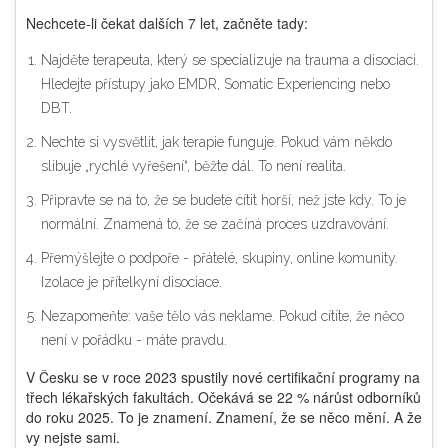
Nechcete-li čekat dalších 7 let, začněte tady:
Najděte terapeuta, který se specializuje na trauma a disociaci.
Hledejte přístupy jako EMDR, Somatic Experiencing nebo
DBT.
Nechte si vysvětlit, jak terapie funguje. Pokud vám někdo
slibuje „rychlé vyřešení“, běžte dál. To není realita.
Připravte se na to, že se budete cítit horší, než jste kdy. To je
normální. Znamená to, že se začíná proces uzdravování.
Přemýšlejte o podpoře - přátelé, skupiny, online komunity.
Izolace je přítelkyní disociace.
Nezapomeňte: vaše tělo vás neklame. Pokud cítíte, že něco
není v pořádku - máte pravdu.
V Česku se v roce 2023 spustily nové certifikační programy na
třech lékařských fakultách. Očekává se 22 % nárůst odborníků
do roku 2025. To je znamení. Znamení, že se něco mění. A že
vy nejste sami.