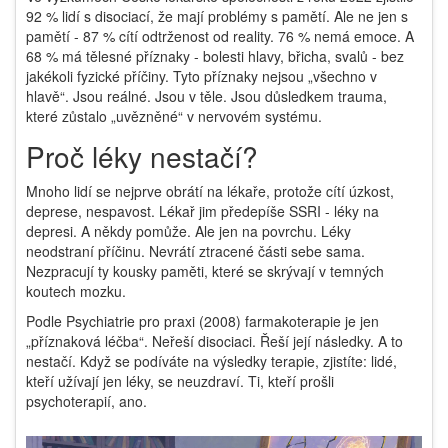
92 % lidí s disociací, že mají problémy s pamětí. Ale ne jen s
pamětí - 87 % cítí odtrženost od reality. 76 % nemá emoce. A
68 % má tělesné příznaky - bolesti hlavy, břicha, svalů - bez
jakékoli fyzické příčiny. Tyto příznaky nejsou „všechno v
hlavě“. Jsou reálné. Jsou v těle. Jsou důsledkem trauma,
které zůstalo „uvězněné“ v nervovém systému.
Proč léky nestačí?
Mnoho lidí se nejprve obrátí na lékaře, protože cítí úzkost,
deprese, nespavost. Lékař jim předepíše SSRI - léky na
depresi. A někdy pomůže. Ale jen na povrchu. Léky
neodstraní příčinu. Nevrátí ztracené části sebe sama.
Nezpracují ty kousky paměti, které se skrývají v temných
koutech mozku.
Podle Psychiatrie pro praxi (2008) farmakoterapie je jen
„příznaková léčba“. Neřeší disociaci. Řeší její následky. A to
nestačí. Když se podíváte na výsledky terapie, zjistíte: lidé,
kteří užívají jen léky, se neuzdraví. Ti, kteří prošli
psychoterapií, ano.