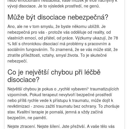
nebo emocionální nestabilita, vaše mozek je více náchylný k
vývoji disociace. Je to výsledek prostředí, ne genů.
Může být disociace nebezpečná?
Ano, ale ne v tom smyslu, že byste někomu ublížili. Je
nebezpečná pro vás - protože vás odděluje od reality, od
vlastních emocí, od přátel, od práce. Výzkumy ukazují, že 78
% lidí s chronickou disociací má problémy s pracovním a
sociálním fungováním. To znamená, že se vás může stát, že
ztratíte příležitosti, vztahy, smysl života. To je skutečné
nebezpečí.
Co je největší chybou při léčbě
disociace?
Největší chybou je pokus o „rychlé vybavení“ traumatizujících
vzpomínek. Pokud terapeut nevytvoří bezpečné prostředí
nebo příliš rychle vede k přístupu k traumatu, může dojít k
reviktimizaci - znovu zažití traumatu bez ochrany. To zhoršuje
stav. Kvalitní terapie je pomalá, jemná a vždy začíná
bezpečím, ne pamětí.
Nejste ztracení. Nejste šílení. Jste přeživší. A vaše tělo vás