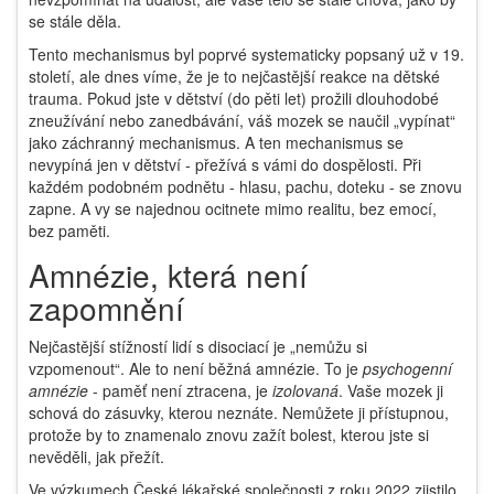
se stále děla.
Tento mechanismus byl poprvé systematicky popsaný už v 19.
století, ale dnes víme, že je to nejčastější reakce na dětské
trauma. Pokud jste v dětství (do pěti let) prožili dlouhodobé
zneužívání nebo zanedbávání, váš mozek se naučil „vypínat“
jako záchranný mechanismus. A ten mechanismus se
nevypíná jen v dětství - přežívá s vámi do dospělosti. Při
každém podobném podnětu - hlasu, pachu, doteku - se znovu
zapne. A vy se najednou ocitnete mimo realitu, bez emocí,
bez paměti.
Amnézie, která není
zapomnění
Nejčastější stížností lidí s disociací je „nemůžu si
vzpomenout“. Ale to není běžná amnézie. To je
psychogenní
amnézie
- paměť není ztracena, je
izolovaná
. Vaše mozek ji
schová do zásuvky, kterou neznáte. Nemůžete ji přístupnou,
protože by to znamenalo znovu zažít bolest, kterou jste si
nevěděli, jak přežít.
Ve výzkumech České lékařské společnosti z roku 2022 zjistilo