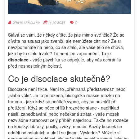
Shane O'Rourke
říj 30 2025
0
Stává se vám, že někdy cítíte, že jste mimo své tělo? Že se
díváte na situaci jako zvenčí, ale nemůžete cítit nic? Že si
nevzpomínáte na něco, co se stalo, ale vaše tělo se chová,
jako by to stále trvalo? To není jen zapomnění. To je
disociace
- vaše psychika se odpojuje, aby vás ochránila
před nesnesitelným bolestí.
Co je disociace skutečně?
Disociace není fikce. Není to „přehnaná představivost“ nebo
„slabá vůle“. Je to přirozená, biologická reakce mozku na
trauma - jako když se počítač vypne, aby se nezničil při
přetížení. Když se něco příliš hrozného stane - například
násilí, zanedbávání, nebo nečekaná ztráta - vaše mozek
nezvládne zpracovat celý příběh najednou. Takže ho rozseče
na kousky: obrazy, pocity, zvuky, emoce. Každý kousek se
oddělí od ostatních a uloží se jinam. Výsledek? Můžete si
nevzpomínat na událost, ale vaše tělo se stále chová, jako by