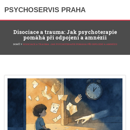
PSYCHOSERVIS PRAHA
Disociace a trauma: Jak psychoterapie
pomáhá při odpojení a amnézii
>
DOMŮ
DISOCIACE A TRAUMA: JAK PSYCHOTERAPIE POMÁHÁ PŘI ODPOJENÍ A AMNÉZII