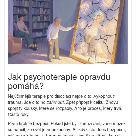
Jak psychoterapie opravdu
pomáhá?
Nejúčinnější terapie pro disociaci nejde o to „vykopnout“
trauma. Jde o to ho
zahrnout
. Zpět připojit k celku. Znovu
spojit ty kousky, které se rozpadly. A to je proces, který trvá.
Často roky.
První krok je bezpečí. Pokud jste byli zneužíváni, vaše mozek
se naučil, že svět je nebezpečný. A i když jste dnes bezpeční,
váš mozek to neví. Terapeut musí vytvořit prostředí, kde si