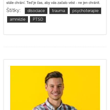
stále chrání. Teď je čas, aby vás začalo vést - ne jen chránit.
Štítky:
disociace
trauma
psychoterapie
amnézie
PTSD