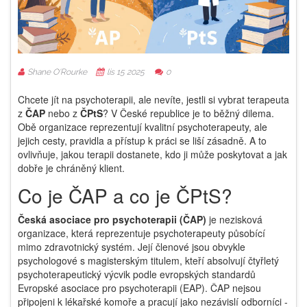
Shane O'Rourke
lis 15 2025
0
Chcete jít na psychoterapii, ale nevíte, jestli si vybrat terapeuta
z
ČAP
nebo z
ČPtS
? V České republice je to běžný dilema.
Obě organizace reprezentují kvalitní psychoterapeuty, ale
jejich cesty, pravidla a přístup k práci se liší zásadně. A to
ovlivňuje, jakou terapii dostanete, kdo ji může poskytovat a jak
dobře je chráněný klient.
Co je ČAP a co je ČPtS?
Česká asociace pro psychoterapii (ČAP)
je
nezisková
organizace, která reprezentuje psychoterapeuty působící
mimo zdravotnický systém
. Její členové jsou obvykle
psychologové s magisterským titulem, kteří absolvují čtyřletý
psychoterapeutický výcvik podle evropských standardů
Evropské asociace pro psychoterapii (EAP). ČAP nejsou
připojeni k lékařské komoře a pracují jako nezávislí odborníci -