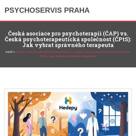
PSYCHOSERVIS PRAHA
Česká asociace pro psychoterapii (ČAP) vs.
Česká psychoterapeutická společnost (ČPtS):
Jak vybrat správného terapeuta
>
DOMŮ
ČESKÁ ASOCIACE PRO PSYCHOTERAPII (ČAP) VS. ČESKÁ PSYCHOTERAPEUTICKÁ SPOLEČNOST
(ČPTS): JAK VYBRAT SPRÁVNÉHO TERAPEUTA