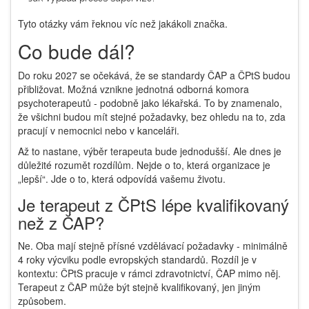
Tyto otázky vám řeknou víc než jakákoli značka.
Co bude dál?
Do roku 2027 se očekává, že se standardy ČAP a ČPtS budou
přibližovat. Možná vznikne jednotná odborná komora
psychoterapeutů - podobně jako lékařská. To by znamenalo,
že všichni budou mít stejné požadavky, bez ohledu na to, zda
pracují v nemocnici nebo v kanceláři.
Až to nastane, výběr terapeuta bude jednodušší. Ale dnes je
důležité rozumět rozdílům. Nejde o to, která organizace je
„lepší“. Jde o to, která odpovídá vašemu životu.
Je terapeut z ČPtS lépe kvalifikovaný
než z ČAP?
Ne. Oba mají stejně přísné vzdělávací požadavky - minimálně
4 roky výcviku podle evropských standardů. Rozdíl je v
kontextu: ČPtS pracuje v rámci zdravotnictví, ČAP mimo něj.
Terapeut z ČAP může být stejně kvalifikovaný, jen jiným
způsobem.