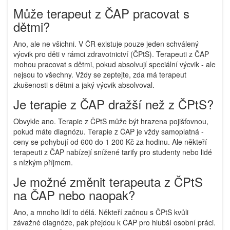
Může terapeut z ČAP pracovat s
dětmi?
Ano, ale ne všichni. V ČR existuje pouze jeden schválený
výcvik pro děti v rámci zdravotnictví (ČPtS). Terapeuti z ČAP
mohou pracovat s dětmi, pokud absolvují speciální výcvik - ale
nejsou to všechny. Vždy se zeptejte, zda má terapeut
zkušenosti s dětmi a jaký výcvik absolvoval.
Je terapie z ČAP dražší než z ČPtS?
Obvykle ano. Terapie z ČPtS může být hrazena pojišťovnou,
pokud máte diagnózu. Terapie z ČAP je vždy samoplatná -
ceny se pohybují od 600 do 1 200 Kč za hodinu. Ale někteří
terapeuti z ČAP nabízejí snížené tarify pro studenty nebo lidé
s nízkým příjmem.
Je možné změnit terapeuta z ČPtS
na ČAP nebo naopak?
Ano, a mnoho lidí to dělá. Někteří začnou s ČPtS kvůli
závažné diagnóze, pak přejdou k ČAP pro hlubší osobní práci.