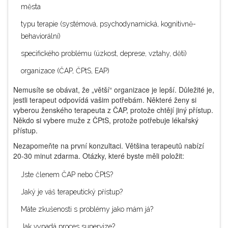
města
typu terapie (systémová, psychodynamická, kognitivně-
behaviorální)
specifického problému (úzkost, deprese, vztahy, děti)
organizace (ČAP, ČPtS, EAP)
Nemusíte se obávat, že „větší“ organizace je lepší. Důležité je,
jestli terapeut odpovídá vašim potřebám. Některé ženy si
vyberou ženského terapeuta z ČAP, protože chtějí jiný přístup.
Někdo si vybere muže z ČPtS, protože potřebuje lékařský
přístup.
Nezapomeňte na první konzultaci. Většina terapeutů nabízí
20-30 minut zdarma. Otázky, které byste měli položit:
Jste členem ČAP nebo ČPtS?
Jaký je váš terapeutický přístup?
Máte zkušenosti s problémy jako mám já?
Jak vypadá proces supervize?