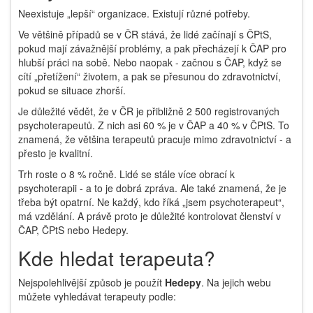
Neexistuje „lepší“ organizace. Existují různé potřeby.
Ve většině případů se v ČR stává, že lidé začínají s ČPtS,
pokud mají závažnější problémy, a pak přecházejí k ČAP pro
hlubší práci na sobě. Nebo naopak - začnou s ČAP, když se
cítí „přetížení“ životem, a pak se přesunou do zdravotnictví,
pokud se situace zhorší.
Je důležité vědět, že v ČR je přibližně 2 500 registrovaných
psychoterapeutů. Z nich asi 60 % je v ČAP a 40 % v ČPtS. To
znamená, že většina terapeutů pracuje mimo zdravotnictví - a
přesto je kvalitní.
Trh roste o 8 % ročně. Lidé se stále více obrací k
psychoterapii - a to je dobrá zpráva. Ale také znamená, že je
třeba být opatrní. Ne každý, kdo říká „jsem psychoterapeut“,
má vzdělání. A právě proto je důležité kontrolovat členství v
ČAP, ČPtS nebo Hedepy.
Kde hledat terapeuta?
Nejspolehlivější způsob je použít
Hedepy
. Na jejich webu
můžete vyhledávat terapeuty podle: