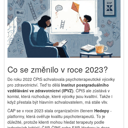
Co se změnilo v roce 2023?
Do roku 2022 ČPtS schvalovala psychoterapeutické výcviky
pro zdravotnictví. Teď to dělá
Institut postgraduálního
vzdělávání ve zdravotnictví (IPVZ)
. ČPtS ale zůstává v
komisi, která rozhoduje, které výcviky jsou kvalitní. Takže i
když přestala být hlavním schvalovatelem, má stále vliv.
ČAP se v roce 2023 stala organizačním členem
Hedepy
-
platformy, která ověřuje kvalitu psychoterapeutů. To je
důležité, protože klienti mohou hledat terapeuty podle
jednotných kritérií: ČAP, ČPtS nebo EAP. Hedepy je dnes