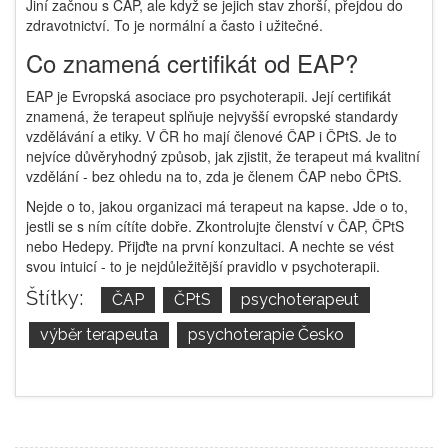
Jiní začnou s ČAP, ale když se jejich stav zhorší, přejdou do
zdravotnictví. To je normální a často i užitečné.
Co znamená certifikát od EAP?
EAP je Evropská asociace pro psychoterapii. Její certifikát
znamená, že terapeut splňuje nejvyšší evropské standardy
vzdělávání a etiky. V ČR ho mají členové ČAP i ČPtS. Je to
nejvíce důvěryhodný způsob, jak zjistit, že terapeut má kvalitní
vzdělání - bez ohledu na to, zda je členem ČAP nebo ČPtS.
Nejde o to, jakou organizaci má terapeut na kapse. Jde o to,
jestli se s ním cítíte dobře. Zkontrolujte členství v ČAP, ČPtS
nebo Hedepy. Přijďte na první konzultaci. A nechte se vést
svou intuicí - to je nejdůležitější pravidlo v psychoterapii.
Štítky:
ČAP
ČPtS
psychoterapeut
výběr terapeuta
psychoterapie Česko