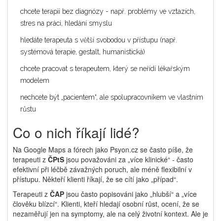
chcete terapii bez diagnózy - např. problémy ve vztazích,
stres na práci, hledání smyslu
hledáte terapeuta s větší svobodou v přístupu (např.
systémová terapie, gestalt, humanistická)
chcete pracovat s terapeutem, který se neřídí lékařským
modelem
nechcete být „pacientem“, ale spolupracovníkem ve vlastním
růstu
Co o nich říkají lidé?
Na Google Maps a fórech jako Psyon.cz se často píše, že
terapeuti z
ČPtS
jsou považováni za „více klinické“ - často
efektivní při léčbě závažných poruch, ale méně flexibilní v
přístupu. Někteří klienti říkají, že se cítí jako „případ“.
Terapeuti z
ČAP
jsou často popisováni jako „hlubší“ a „více
člověku blízcí“. Klienti, kteří hledají osobní růst, ocení, že se
nezaměřují jen na symptomy, ale na celý životní kontext. Ale je