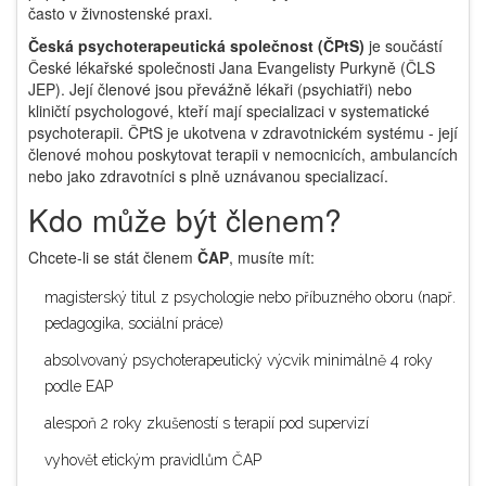
často v živnostenské praxi.
Česká psychoterapeutická společnost (ČPtS)
je
součástí
České lékařské společnosti Jana Evangelisty Purkyně (ČLS
JEP)
. Její členové jsou převážně lékaři (psychiatři) nebo
kliničtí psychologové, kteří mají specializaci v systematické
psychoterapii. ČPtS je ukotvena v zdravotnickém systému - její
členové mohou poskytovat terapii v nemocnicích, ambulancích
nebo jako zdravotníci s plně uznávanou specializací.
Kdo může být členem?
Chcete-li se stát členem
ČAP
, musíte mít:
magisterský titul z psychologie nebo příbuzného oboru (např.
pedagogika, sociální práce)
absolvovaný psychoterapeutický výcvik minimálně 4 roky
podle EAP
alespoň 2 roky zkušeností s terapií pod supervizí
vyhovět etickým pravidlům ČAP